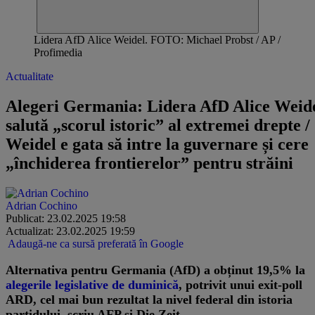
Lidera AfD Alice Weidel. FOTO: Michael Probst / AP /
Profimedia
Actualitate
Alegeri Germania: Lidera AfD Alice Weid
salută „scorul istoric” al extremei drepte /
Weidel e gata să intre la guvernare și cere
„închiderea frontierelor” pentru străini
Adrian Cochino
Publicat: 23.02.2025 19:58
Actualizat: 23.02.2025 19:59
Adaugă-ne ca sursă preferată în Google
Alternativa pentru Germania (AfD) a obținut 19,5% la
alegerile legislative de duminică
, potrivit unui exit-poll
ARD, cel mai bun rezultat la nivel federal din istoria
partidului, scriu AFP și Die Zeit.