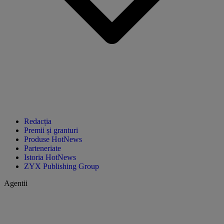
Redacția
Premii și granturi
Produse HotNews
Parteneriate
Istoria HotNews
ZYX Publishing Group
Agentii