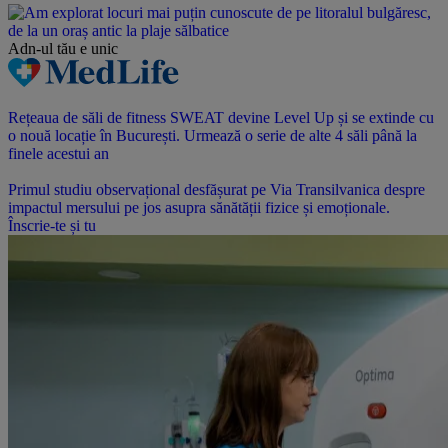
Adn-ul tău
e unic
Rețeaua de săli de fitness SWEAT devine Level Up și se extinde cu
o nouă locație în București. Urmează o serie de alte 4 săli până la
finele acestui an
Primul studiu observațional desfășurat pe Via Transilvanica despre
impactul mersului pe jos asupra sănătății fizice și emoționale.
Înscrie-te și tu