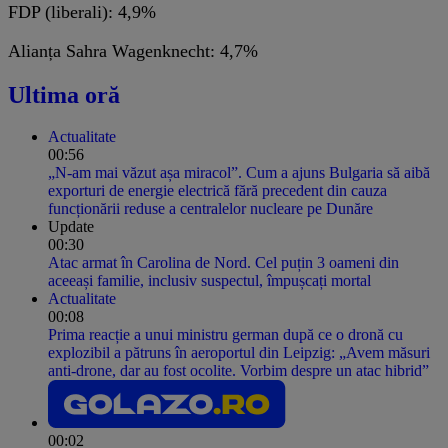
FDP (liberali): 4,9%
Alianța Sahra Wagenknecht: 4,7%
Ultima oră
Actualitate
00:56
„N-am mai văzut așa miracol”. Cum a ajuns Bulgaria să aibă
exporturi de energie electrică fără precedent din cauza
funcționării reduse a centralelor nucleare pe Dunăre
Update
00:30
Atac armat în Carolina de Nord. Cel puțin 3 oameni din
aceeași familie, inclusiv suspectul, împușcați mortal
Actualitate
00:08
Prima reacție a unui ministru german după ce o dronă cu
explozibil a pătruns în aeroportul din Leipzig: „Avem măsuri
anti-drone, dar au fost ocolite. Vorbim despre un atac hibrid”
00:02