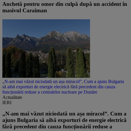
Anchetă pentru omor din culpă după un accident în
masivul Caraiman
„N-am mai văzut niciodată un așa miracol”. Cum a ajuns Bulgaria
să aibă exporturi de energie electrică fără precedent din cauza
funcționării reduse a centralelor nucleare pe Dunăre
Actualitate
IERI
„N-am mai văzut niciodată un așa miracol”. Cum a
ajuns Bulgaria să aibă exporturi de energie electrică
fără precedent din cauza funcționării reduse a