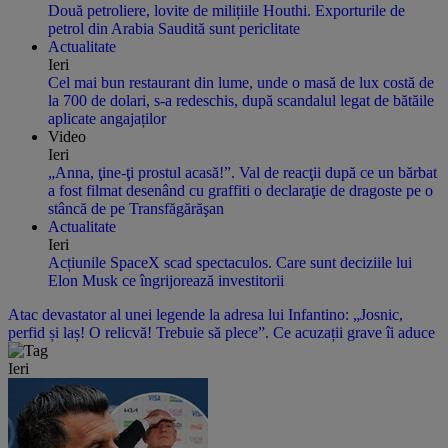
Două petroliere, lovite de milițiile Houthi. Exporturile de
petrol din Arabia Saudită sunt periclitate
Actualitate
Ieri
Cel mai bun restaurant din lume, unde o masă de lux costă de
la 700 de dolari, s-a redeschis, după scandalul legat de bătăile
aplicate angajaților
Video
Ieri
„Anna, ţine-ţi prostul acasă!”. Val de reacţii după ce un bărbat
a fost filmat desenând cu graffiti o declaraţie de dragoste pe o
stâncă de pe Transfăgărăşan
Actualitate
Ieri
Acțiunile SpaceX scad spectaculos. Care sunt deciziile lui
Elon Musk ce îngrijorează investitorii
Atac devastator al unei legende la adresa lui Infantino: „Josnic,
perfid și laș! O relicvă! Trebuie să plece”. Ce acuzații grave îi aduce
Ieri