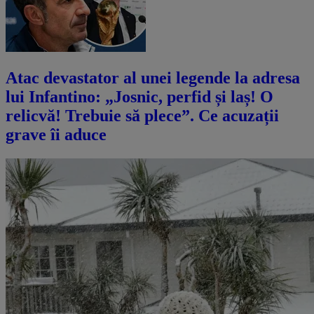
Atac devastator al unei legende la adresa
lui Infantino: „Josnic, perfid și laș! O
relicvă! Trebuie să plece”. Ce acuzații
grave îi aduce