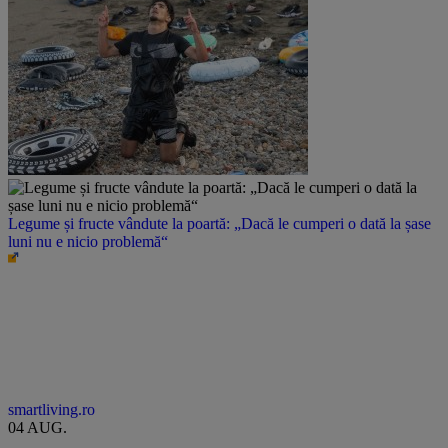
Legume și fructe vândute la poartă: „Dacă le cumperi o dată la șase
luni nu e nicio problemă“
smartliving.ro
04 AUG.