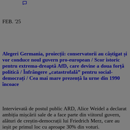
FEB. '25
Alegeri Germania, proiecții: conservatorii au câștigat și
vor conduce noul guvern pro-european / Scor istoric
pentru extrema-dreaptă AfD, care devine a doua forță
politică / Înfrângere „catastrofală” pentru social-
democrați / Cea mai mare prezență la urne din 1990
încoace
Intervievată de postul public ARD, Alice Weidel a declarat
ambiția mișcării sale de a face parte din viitorul guvern,
alături de creștin-democrații lui Friedrich Merz, care au
ieșit pe primul loc cu aproape 30% din voturi.