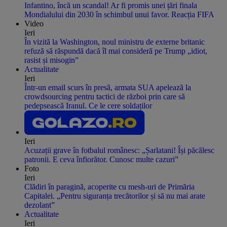
Infantino, încă un scandal! Ar fi promis unei țări finala
Mondialului din 2030 în schimbul unui favor. Reacția FIFA
Video
Ieri
În vizită la Washington, noul ministru de externe britanic
refuză să răspundă dacă îl mai consideră pe Trump „idiot,
rasist și misogin”
Actualitate
Ieri
Într-un email scurs în presă, armata SUA apelează la
crowdsourcing pentru tactici de război prin care să
pedepsească Iranul. Ce le cere soldaților
Ieri
Acuzații grave în fotbalul românesc: „Șarlatani! Își păcălesc
patronii. E ceva înfiorător. Cunosc multe cazuri”
Foto
Ieri
Clădiri în paragină, acoperite cu mesh-uri de Primăria
Capitalei. „Pentru siguranța trecătorilor și să nu mai arate
dezolant”
Actualitate
Ieri