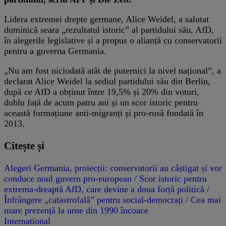
Lidera extremei drepte germane, Alice Weidel, a salutat
duminică seara „rezultatul istoric” al partidului său, AfD,
în alegerile legislative și a propus o alianță cu conservatorii
pentru a guverna Germania.
„Nu am fost niciodată atât de puternici la nivel național”, a
declarat Alice Weidel la sediul partidului său din Berlin,
după ce AfD a obținut între 19,5% și 20% din voturi,
dublu față de acum patru ani și un scor istoric pentru
această formațiune anti-migranți și pro-rusă fondată în
2013.
Citește și
Alegeri Germania, proiecții: conservatorii au câștigat și vor
conduce noul guvern pro-european / Scor istoric pentru
extrema-dreaptă AfD, care devine a doua forță politică /
Înfrângere „catastrofală” pentru social-democrați / Cea mai
mare prezență la urne din 1990 încoace
International