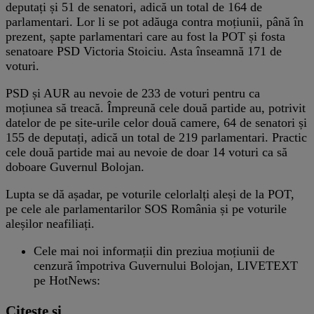
deputați și 51 de senatori, adică un total de 164 de
parlamentari. Lor li se pot adăuga contra moțiunii, până în
prezent, șapte parlamentari care au fost la POT și fosta
senatoare PSD Victoria Stoiciu. Asta înseamnă 171 de
voturi.
PSD și AUR au nevoie de 233 de voturi pentru ca
moțiunea să treacă. Împreună cele două partide au, potrivit
datelor de pe site-urile celor două camere, 64 de senatori și
155 de deputați, adică un total de 219 parlamentari. Practic
cele două partide mai au nevoie de doar 14 voturi ca să
doboare Guvernul Bolojan.
Lupta se dă așadar, pe voturile celorlalți aleși de la POT,
pe cele ale parlamentarilor SOS România și pe voturile
aleșilor neafiliați.
Cele mai noi informații din preziua moțiunii de
cenzură împotriva Guvernului Bolojan, LIVETEXT
pe HotNews:
Citește și