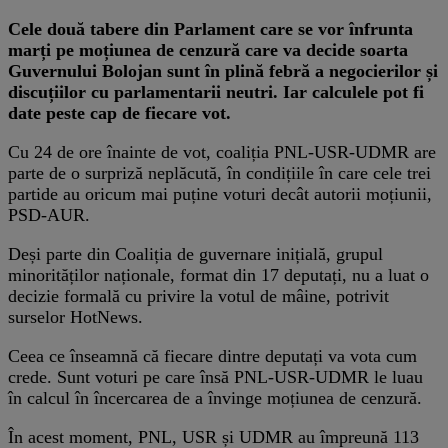
Cele două tabere din Parlament care se vor înfrunta
marți pe moțiunea de cenzură care va decide soarta
Guvernului Bolojan sunt în plină febră a negocierilor și
discuțiilor cu parlamentarii neutri. Iar calculele pot fi
date peste cap de fiecare vot.
Cu 24 de ore înainte de vot, coaliția PNL-USR-UDMR are
parte de o surpriză neplăcută, în condițiile în care cele trei
partide au oricum mai puține voturi decât autorii moțiunii,
PSD-AUR.
Deși parte din Coaliția de guvernare inițială, grupul
minorităților naționale, format din 17 deputați, nu a luat o
decizie formală cu privire la votul de mâine, potrivit
surselor HotNews.
Ceea ce înseamnă că fiecare dintre deputați va vota cum
crede. Sunt voturi pe care însă PNL-USR-UDMR le luau
în calcul în încercarea de a învinge moțiunea de cenzură.
În acest moment, PNL, USR și UDMR au împreună 113