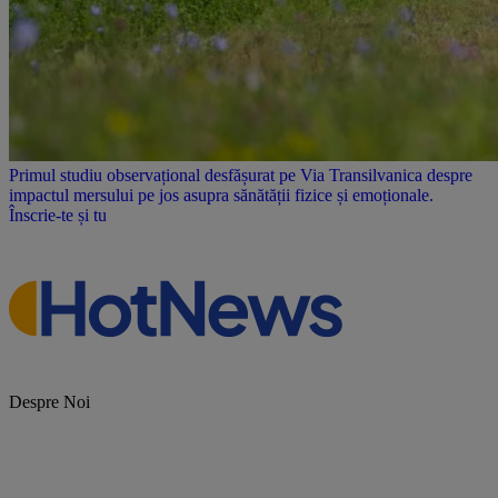
Primul studiu observațional desfășurat pe Via Transilvanica despre
impactul mersului pe jos asupra sănătății fizice și emoționale.
Înscrie-te și tu
Despre Noi