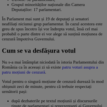
Grupul minorităților naționale din Camera
Deputaților: 17 parlamentari.
În Parlament mai sunt și 19 de deputați și senatori
neafiliați niciunui grup parlamentar. În cazul acestora este
greu de spus încotro își vor îndrepta votul, însă cel mai
probabil o parte dintre ei vor alege să susțină moțiunea de
cenzură împotriva Guvernului.
Cum se va desfășura votul
Nu s-a mai întâmplat niciodată în istoria Parlamentului din
România ca în aceeași zi să existe
patru voturi asupra a
patru moțiuni de
cenzură
.
Votul pentru o singură moțiune de cenzură durează în mod
obișnuit zeci de minute, pentru că trebuie respectați
următorii pași:
după dezbaterile pe textul moțiunii și discursurile
ținute de parlamentari și reprezentanți ai Guvernului