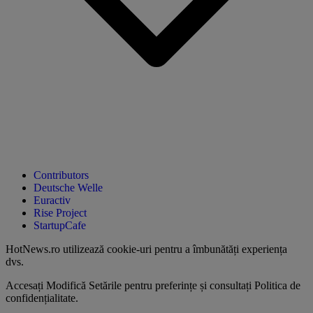
Contributors
Deutsche Welle
Euractiv
Rise Project
StartupCafe
HotNews.ro utilizează
cookie-uri pentru a îmbunătăți experiența
dvs
.
Accesați
Modifică Setările
pentru preferințe și consultați
Politica de
confidențialitate
.