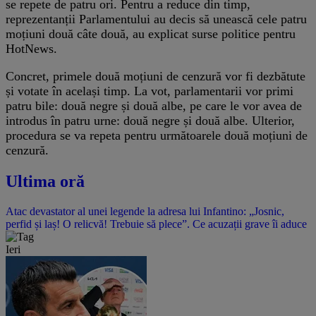
se repete de patru ori. Pentru a reduce din timp,
reprezentanții Parlamentului au decis să unească cele patru
moțiuni două câte două, au explicat surse politice pentru
HotNews.
Concret, primele două moțiuni de cenzură vor fi dezbătute
și votate în același timp. La vot, parlamentarii vor primi
patru bile: două negre și două albe, pe care le vor avea de
introdus în patru urne: două negre și două albe. Ulterior,
procedura se va repeta pentru următoarele două moțiuni de
cenzură.
Ultima oră
Atac devastator al unei legende la adresa lui Infantino: „Josnic,
perfid și laș! O relicvă! Trebuie să plece”. Ce acuzații grave îi aduce
Ieri