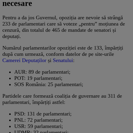
necesare
Pentru a da jos Guvernul, opoziția are nevoie să strângă
233 de parlamentari care să voteze „pentru” moțiunea de
cenzură, din totalul de 465 de mandate de senatori și
deputați.
Numărul parlamentarilor opoziției este de 133, împărțiți
după cum urmează, conform datelor de pe site-urile
Camerei Deputaților
și
Senatului
:
AUR: 89 de parlamentari;
POT: 19 parlamentari;
SOS România: 25 parlamentari;
Partidele care formează coaliția de guvernare au 311 de
parlamentari, împărțiți astfel:
PSD: 131 de parlamentari;
PNL: 72 parlamentari;
USR: 59 parlamentari;
UDMR: 32 parlamentari;