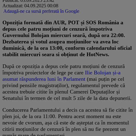
Publicat: 03.09.2025 23:42
Actualizat: 04.09.2025 00:08
Adaugă-ne ca sursă preferată în Google
Opoziția formată din AUR, POT și SOS România a
depus cele patru moțiuni de cenzură împotriva
Guvernului Bolojan miercuri seară, după ora 22:00.
Dezbaterea și votul asupra moțiunilor va avea loc
duminică, de la ora 13:00, conform calendarului oficial
stabilit miercuri seara si obținut de HotNews.
După ce opoziția a depus cele patru moțiuni de cenzură
împotriva proiectelor de lege pe care
Ilie Bolojan și-a
asumat răspunderea luni în Parlament
(mai puțin pe cel
privind pensiile magistraților), regulamentul prevede că
acestea trebuie citite în plenul Camerei Deputaților și
Senatului în termen de cel mult 5 zile de la data depunerii.
Conducerea Parlamentului a decis ca acestea să fie citite în
plen joi, de la ora 11:00. Pentru acest moment nu este
nevoie de cvorum, așa că este de așteptat ca în momentul
citirii moțiunilor de cenzură în plen să nu fie prezent un
număr mare de parlamentari.