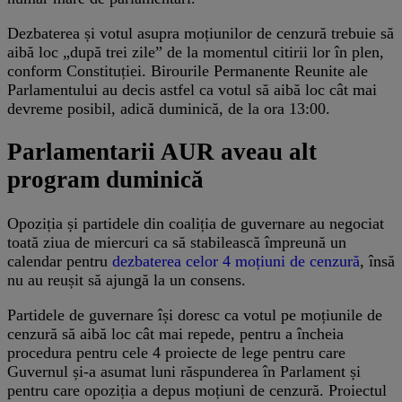
Dezbaterea și votul asupra moțiunilor de cenzură trebuie să
aibă loc „după trei zile” de la momentul citirii lor în plen,
conform Constituției. Birourile Permanente Reunite ale
Parlamentului au decis astfel ca votul să aibă loc cât mai
devreme posibil, adică duminică, de la ora 13:00.
Parlamentarii AUR aveau alt
program duminică
Opoziția și partidele din coaliția de guvernare au negociat
toată ziua de miercuri ca să stabilească împreună un
calendar pentru
dezbaterea celor 4 moțiuni de cenzură
, însă
nu au reușit să ajungă la un consens.
Partidele de guvernare își doresc ca votul pe moțiunile de
cenzură să aibă loc cât mai repede, pentru a încheia
procedura pentru cele 4 proiecte de lege pentru care
Guvernul și-a asumat luni răspunderea în Parlament și
pentru care opoziția a depus moțiuni de cenzură. Proiectul