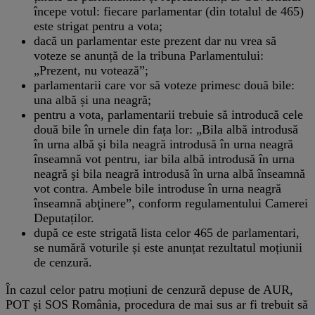
începe votul: fiecare parlamentar (din totalul de 465)
este strigat pentru a vota;
dacă un parlamentar este prezent dar nu vrea să
voteze se anunță de la tribuna Parlamentului:
„Prezent, nu votează”;
parlamentarii care vor să voteze primesc două bile:
una albă și una neagră;
pentru a vota, parlamentarii trebuie să introducă cele
două bile în urnele din fața lor: „Bila albă introdusă
în urna albă şi bila neagră introdusă în urna neagră
înseamnă vot pentru, iar bila albă introdusă în urna
neagră şi bila neagră introdusă în urna albă înseamnă
vot contra. Ambele bile introduse în urna neagră
înseamnă abţinere”, conform regulamentului Camerei
Deputaților.
după ce este strigată lista celor 465 de parlamentari,
se numără voturile și este anunțat rezultatul moțiunii
de cenzură.
În cazul celor patru moțiuni de cenzură depuse de AUR,
POT și SOS România, procedura de mai sus ar fi trebuit să