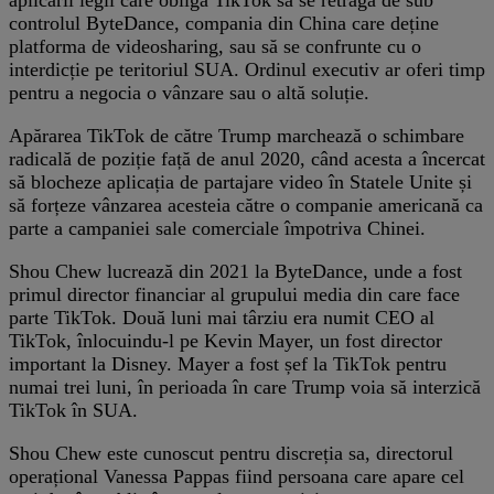
controlul ByteDance, compania din China care deține
platforma de videosharing, sau să se confrunte cu o
interdicție pe teritoriul SUA. Ordinul executiv ar oferi timp
pentru a negocia o vânzare sau o altă soluție.
Apărarea TikTok de către Trump marchează o schimbare
radicală de poziție față de anul 2020, când acesta a încercat
să blocheze aplicația de partajare video în Statele Unite și
să forțeze vânzarea acesteia către o companie americană ca
parte a campaniei sale comerciale împotriva Chinei.
Shou Chew lucrează din 2021 la ByteDance, unde a fost
primul director financiar al grupului media din care face
parte TikTok. Două luni mai târziu era numit CEO al
TikTok, înlocuindu-l pe Kevin Mayer, un fost director
important la Disney. Mayer a fost șef la TikTok pentru
numai trei luni, în perioada în care Trump voia să interzică
TikTok în SUA.
Shou Chew este cunoscut pentru discreția sa, directorul
operațional Vanessa Pappas fiind persoana care apare cel