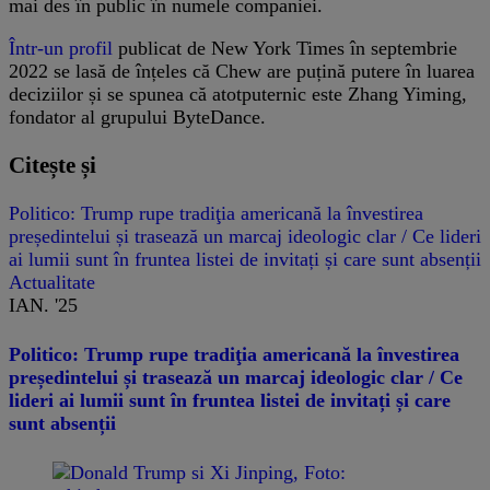
mai des în public în numele companiei.
Într-un profil
publicat de New York Times în septembrie
2022 se lasă de înțeles că Chew are puțină putere în luarea
deciziilor și se spunea că atotputernic este Zhang Yiming,
fondator al grupului ByteDance.
Citește și
Politico: Trump rupe tradiţia americană la învestirea
președintelui și trasează un marcaj ideologic clar / Ce lideri
ai lumii sunt în fruntea listei de invitați și care sunt absenții
Actualitate
IAN. '25
Politico: Trump rupe tradiţia americană la învestirea
președintelui și trasează un marcaj ideologic clar / Ce
lideri ai lumii sunt în fruntea listei de invitați și care
sunt absenții