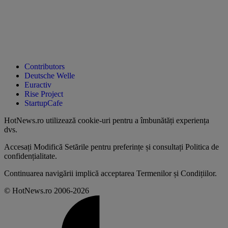
Contributors
Deutsche Welle
Euractiv
Rise Project
StartupCafe
HotNews.ro utilizează
cookie-uri pentru a îmbunătăți experiența
dvs
.
Accesați
Modifică Setările
pentru preferințe și consultați
Politica de
confidențialitate
.
Continuarea navigării implică acceptarea
Termenilor și Condițiilor
.
© HotNews.ro 2006-2026