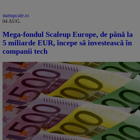
startupcafe.ro
04 AUG.
Mega-fondul Scaleup Europe, de până la
5 miliarde EUR, începe să investească în
companii tech