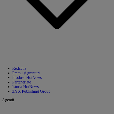
Redacția
Premii și granturi
Produse HotNews
Parteneriate
Istoria HotNews
ZYX Publishing Group
Agentii