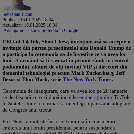
Sebastian Jucan
Publicat: 16.01.2025 18:04
Actualizat: 16.01.2025 18:34
Adaugă-ne ca sursă preferată în Google
CEO-ul TikTok, Shou Chew, intenționează să accepte o
invitație din partea președintelui ales Donald Trump de
a participa la ceremonia sa de învestire ce va avea loc
luni, el urmând să fie așezat în primul rând, în centrul
podiumului, alături de alți invitați VIP și directori din
domeniul tehnologiei precum Mark Zuckerberg, Jeff
Bezos și Elon Musk, scrie
The New York Times
.
Ceremonia de inaugurare, care va avea loc pe 20 ianuarie,
se desfășoară cu o zi după
închiderea operațiunilor
TikTok
în Statele Unite, ca urmare a unei legi bipartizane adoptate
de Congres anul trecut.
Fox News
amintește însă că Trump ia în considerare
emiterea unui ordin prezidențial pentru suspendarea
aplicării legii care obligă TikTok să se retragă de sub