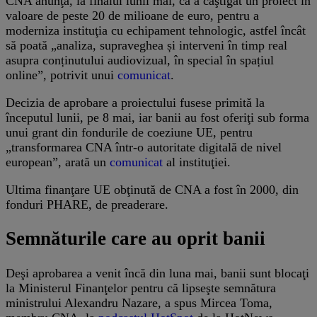
CNA anunţa, la finalul lunii mai, că a câştigat un proiect în
valoare de peste 20 de milioane de euro, pentru a
moderniza instituţia cu echipament tehnologic, astfel încât
să poată „analiza, supraveghea și interveni în timp real
asupra conținutului audiovizual, în special în spațiul
online”, potrivit unui
comunicat
.
Decizia de aprobare a proiectului fusese primită la
începutul lunii, pe 8 mai, iar banii au fost oferiţi sub forma
unui grant din fondurile de coeziune UE, pentru
„transformarea CNA într-o autoritate digitală de nivel
european”, arată un
comunicat
al instituţiei.
Ultima finanţare UE obţinută de CNA a fost în 2000, din
fonduri PHARE, de preaderare.
Semnăturile care au oprit banii
Deşi aprobarea a venit încă din luna mai, banii sunt blocaţi
la Ministerul Finanţelor pentru că lipseşte semnătura
ministrului Alexandru Nazare, a spus Mircea Toma,