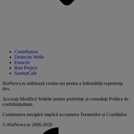
Contributors
Deutsche Welle
Euractiv
Rise Project
StartupCafe
HotNews.ro utilizează
cookie-uri pentru a îmbunătăți experiența
dvs
.
Accesați
Modifică Setările
pentru preferințe și consultați
Politica de
confidențialitate
.
Continuarea navigării implică acceptarea
Termenilor și Condițiilor
.
© HotNews.ro 2006-2026