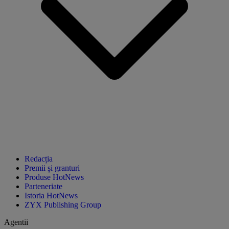
Redacția
Premii și granturi
Produse HotNews
Parteneriate
Istoria HotNews
ZYX Publishing Group
Agentii