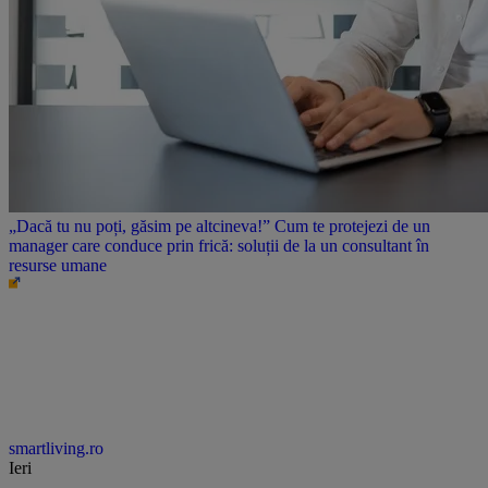
„Dacă tu nu poți, găsim pe altcineva!” Cum te protejezi de un
manager care conduce prin frică: soluții de la un consultant în
resurse umane
smartliving.ro
Ieri