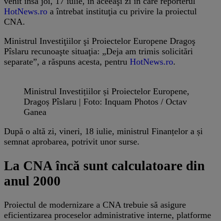
venit însă joi, 17 iulie, în aceeaşi zi în care reporterul
HotNews.ro
a întrebat instituţia cu privire la proiectul
CNA.
Ministrul Investiţiilor şi Proiectelor Europene Dragoş
Pîslaru recunoaşte situaţia: „Deja am trimis solicitări
separate”, a răspuns acesta, pentru
HotNews.ro
.
Ministrul Investițiilor și Proiectelor Europene,
Dragoș Pîslaru | Foto: Inquam Photos / Octav
Ganea
După o altă zi, vineri, 18 iulie, ministrul Finanțelor a și
semnat aprobarea, potrivit unor surse.
La CNA încă sunt calculatoare din
anul 2000
Proiectul de modernizare a CNA trebuie să asigure
eficientizarea proceselor administrative interne, platforme