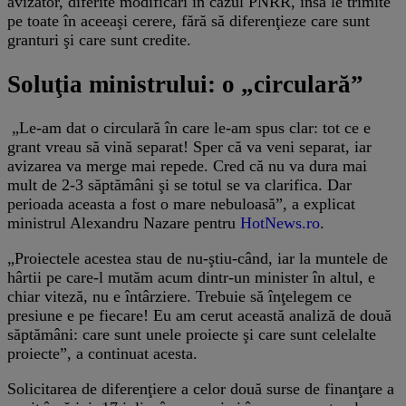
avizator, diferite modificări în cazul PNRR, însă le trimite
pe toate în aceeaşi cerere, fără să diferenţieze care sunt
granturi şi care sunt credite.
Soluţia ministrului: o „circulară”
„Le-am dat o circulară în care le-am spus clar: tot ce e
grant vreau să vină separat! Sper că va veni separat, iar
avizarea va merge mai repede. Cred că nu va dura mai
mult de 2-3 săptămâni şi se totul se va clarifica. Dar
perioada aceasta a fost o mare nebuloasă”, a explicat
ministrul Alexandru Nazare pentru
HotNews.ro
.
„Proiectele acestea stau de nu-ştiu-când, iar la muntele de
hârtii pe care-l mutăm acum dintr-un minister în altul, e
chiar viteză, nu e întârziere. Trebuie să înţelegem ce
presiune e pe fiecare! Eu am cerut această analiză de două
săptămâni: care sunt unele proiecte şi care sunt celelalte
proiecte”, a continuat acesta.
Solicitarea de diferenţiere a celor două surse de finanţare a