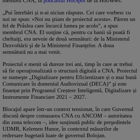
membru CNA, la
podcastul HotSpot
de la HotNews.
„Pui întrebări și n-ai niciun răspuns. Cei care vorbesc cu
noi ne spun: «Noi nu ştiam de proiectul acesta». Părem un
fel de Prâslea care încurcă lumea pe acolo”, a spus
membrul CNA. El susţine că, pentru ca banii să poată fi
cheltuiţi, era nevoie de două semnături: de la Ministerul
Dezvoltării şi de la Ministerul Finanţelor. A doua
semnătură nu a mai venit.
Proiectul e menit să dureze trei ani, timp în care ar trebui
să fie operaţionalizată o structură digitală a CNA. Proiectul
se numeşte „Digitalizare pentru Eficientizare și o mai bună
Comunicare în domeniul Audiovizual (DECA)” şi este
finanțat prin Programul Creștere Inteligentă, Digitalizare și
Instrumente Financiare 2021 – 2027.
Blocajul apare într-un context tensionat, în care Guvernul
discută despre comasarea CNA cu ANCOM – autoritatea
din zona telecom –, idee susținută public de preşedintele
UDMR, Kelemen Hunor, în contextul măsurilor de
redresare bugetară luate de guvernul Bolojan.