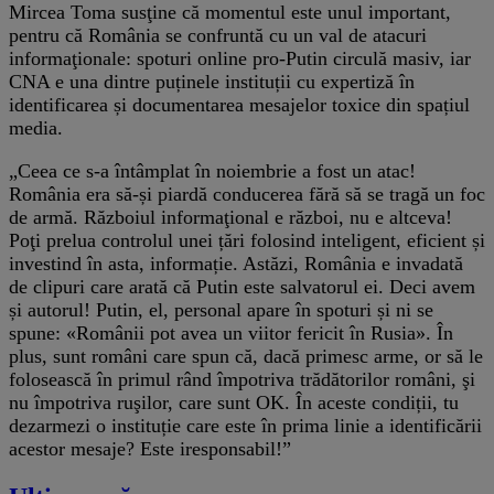
Mircea Toma susţine că momentul este unul important,
pentru că România se confruntă cu un val de atacuri
informaţionale: spoturi online pro‑Putin circulă masiv, iar
CNA e una dintre puținele instituții cu expertiză în
identificarea și documentarea mesajelor toxice din spațiul
media.
„Ceea ce s-a întâmplat în noiembrie a fost un atac!
România era să-și piardă conducerea fără să se tragă un foc
de armă. Războiul informaţional e război, nu e altceva!
Poţi prelua controlul unei țări folosind inteligent, eficient și
investind în asta, informație. Astăzi, România e invadată
de clipuri care arată că Putin este salvatorul ei. Deci avem
și autorul! Putin, el, personal apare în spoturi și ni se
spune: «Românii pot avea un viitor fericit în Rusia». În
plus, sunt români care spun că, dacă primesc arme, or să le
folosească în primul rând împotriva trădătorilor români, şi
nu împotriva ruşilor, care sunt OK. În aceste condiții, tu
dezarmezi o instituție care este în prima linie a identificării
acestor mesaje? Este iresponsabil!”