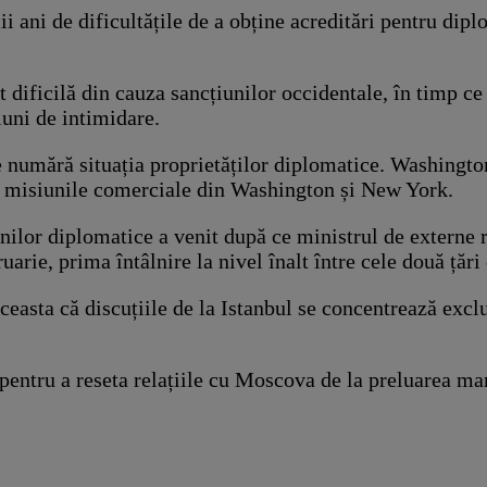
 ani de dificultățile de a obține acreditări pentru diplo
t dificilă din cauza sancțiunilor occidentale, în timp c
iuni de intimidare.
numără situația proprietăților diplomatice. Washingtonul
 și misiunile comerciale din Washington și New York.
nilor diplomatice a venit după ce ministrul de externe 
arie, prima întâlnire la nivel înalt între cele două țăr
easta că discuțiile de la Istanbul se concentrează excl
ntru a reseta relațiile cu Moscova de la preluarea mand