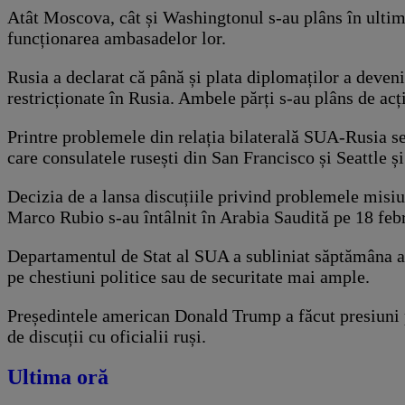
Atât Moscova, cât și Washingtonul s-au plâns în ultimii
funcționarea ambasadelor lor.
Rusia a declarat că până și plata diplomaților a deveni
restricționate în Rusia. Ambele părți s-au plâns de acț
Printre problemele din relația bilaterală SUA-Rusia se 
care consulatele rusești din San Francisco și Seattle
Decizia de a lansa discuțiile privind problemele misiu
Marco Rubio s-au întâlnit în Arabia Saudită pe 18 febru
Departamentul de Stat al SUA a subliniat săptămâna ac
pe chestiuni politice sau de securitate mai ample.
Președintele american Donald Trump a făcut presiuni pe
de discuții cu oficialii ruși.
Ultima oră