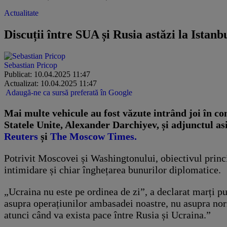
Actualitate
Discuții între SUA și Rusia astăzi la Istanb
Sebastian Pricop
Publicat: 10.04.2025 11:47
Actualizat: 10.04.2025 11:47
Adaugă-ne ca sursă preferată în Google
Mai multe vehicule au fost văzute intrând joi în con
Statele Unite, Alexander Darchiyev, și adjunctul as
Reuters
și
The Moscow Times.
Potrivit Moscovei și Washingtonului, obiectivul princip
intimidare și chiar înghețarea bunurilor diplomatice.
„Ucraina nu este pe ordinea de zi”, a declarat marți 
asupra operațiunilor ambasadei noastre, nu asupra norm
atunci când va exista pace între Rusia și Ucraina.”