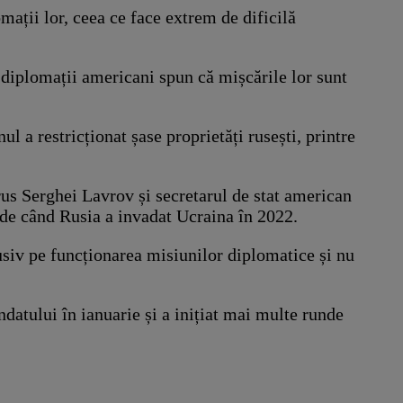
mații lor, ceea ce face extrem de dificilă
e diplomații americani spun că mișcările lor sunt
 a restricționat șase proprietăți rusești, printre
rus Serghei Lavrov și secretarul de stat american
i de când Rusia a invadat Ucraina în 2022.
usiv pe funcționarea misiunilor diplomatice și nu
atului în ianuarie și a inițiat mai multe runde