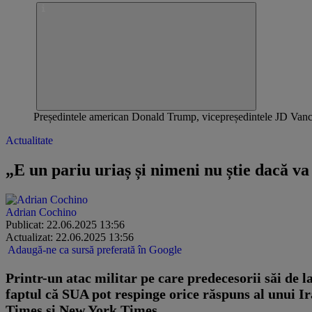
Președintele american Donald Trump, vicepreședintele JD Vance,
Actualitate
„E un pariu uriaș și nimeni nu știe dacă v
Adrian Cochino
Publicat: 22.06.2025 13:56
Actualizat: 22.06.2025 13:56
Adaugă-ne ca sursă preferată în Google
Printr-un atac militar pe care predecesorii săi de 
faptul că SUA pot respinge orice răspuns al unui Ira
Times și New York Times.