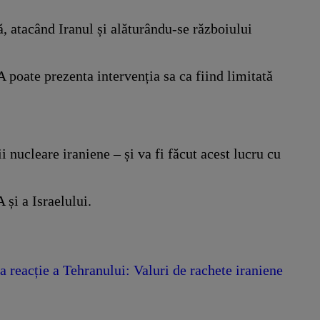
, atacând Iranul și alăturându-se războiului
UA poate prezenta intervenția sa ca fiind limitată
 nucleare iraniene – și va fi făcut acest lucru cu
și a Israelului.
a reacție a Tehranului: Valuri de rachete iraniene