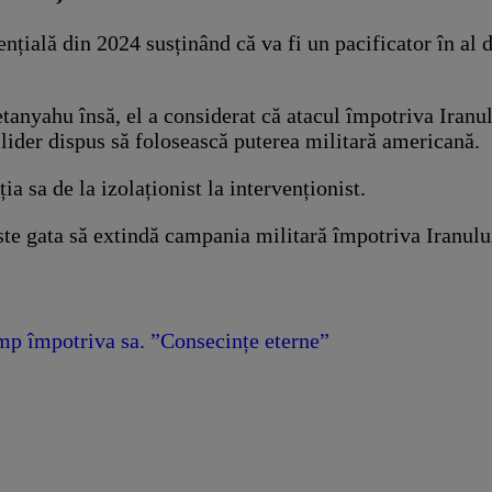
țială din 2024 susținând că va fi un pacificator în al 
nyahu însă, el a considerat că atacul împotriva Iranului
a lider dispus să folosească puterea militară americană.
a sa de la izolaționist la intervenționist.
este gata să extindă campania militară împotriva Iranului
p împotriva sa. ”Consecințe eterne”