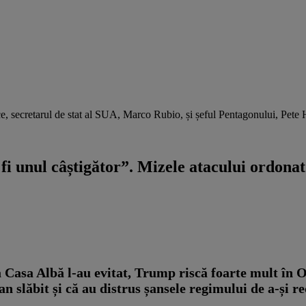
 secretarul de stat al SUA, Marco Rubio, și șeful Pentagonului, Pete H
a fi unul câștigător”. Mizele atacului ordon
la Casa Albă l-au evitat, Trump riscă foarte mult în 
n slăbit și că au distrus șansele regimului de a-și r