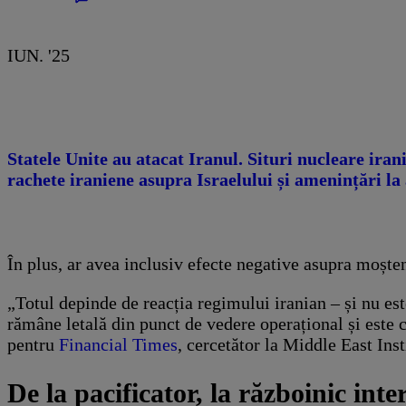
IUN. '25
Statele Unite au atacat Iranul. Situri nucleare ira
rachete iraniene asupra Israelului și amenințări l
În plus, ar avea inclusiv efecte negative asupra moșten
„Totul depinde de reacția regimului iranian – și nu est
rămâne letală din punct de vedere operațional și este c
pentru
Financial Times
, cercetător la Middle East Ins
De la pacificator, la războinic inte