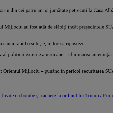
riu din cei patru ani și jumătate petrecuți la Casa Albă
tul Mijlociu au fost atât de slăbiți încât președintele S
 căuta rapid o soluție, în loc să riposteze.
 al politicii externe americane – eliminarea amenințării
t Orientul Mijlociu – punând în pericol securitatea SUA 
e, lovite cu bombe și rachete la ordinul lui Trump / Prim