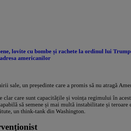
niene, lovite cu bombe și rachete la ordinul lui Trum
a adresa americanilor
irii sale, un președinte care a promis să nu atragă Amer
e clar care sunt capacitățile și voința regimului în ace
apabilă să semene și mai multă instabilitate și teroare 
titute, un think-tank din Washington.
rvenționist