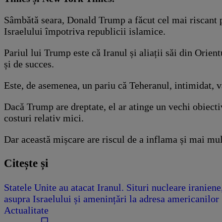
Sâmbătă seara, Donald Trump a făcut cel mai riscant pa
Israelului împotriva republicii islamice.
Pariul lui Trump este că Iranul și aliații săi din Orien
și de succes.
Este, de asemenea, un pariu că Teheranul, intimidat, va
Dacă Trump are dreptate, el ar atinge un vechi obiectiv
costuri relativ mici.
Dar această mișcare are riscul de a inflama și mai mul
Citește și
Statele Unite au atacat Iranul. Situri nucleare iranien
asupra Israelului și amenințări la adresa americanilor
Actualitate