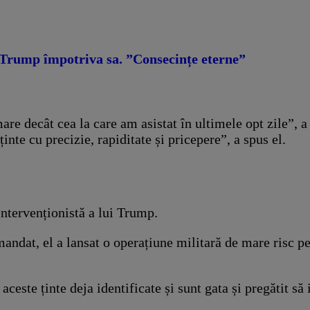
Trump împotriva sa. ”Consecințe eterne”
are decât cea la care am asistat în ultimele opt zile”, 
nte cu precizie, rapiditate și pricepere”, a spus el.
intervenționistă a lui Trump.
mandat, el a lansat o operațiune militară de mare risc p
este ținte deja identificate și sunt gata și pregătit să 