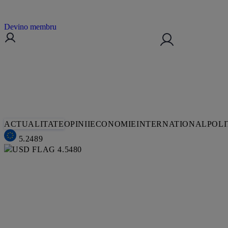
Devino membru
ACTUALITATE
OPINII
ECONOMIE
INTERNATIONAL
POLI
5.2489
4.5480