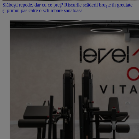
Slăbești repede, dar cu ce preț? Riscurile scăderii bruște în greutate
și primul pas către o schimbare sănătoasă