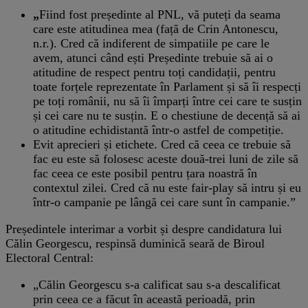
„
Fiind fost președinte al PNL, vă puteți da seama
care este atitudinea mea (față de Crin Antonescu,
n.r.). Cred că indiferent de simpatiile pe care le
avem, atunci când ești Președinte trebuie să ai o
atitudine de respect pentru toți candidații, pentru
toate forțele reprezentate în Parlament și să îi respecți
pe toți românii, nu să îi împarți între cei care te susțin
și cei care nu te susțin. E o chestiune de decență să ai
o atitudine echidistantă într-o astfel de competiție.
Evit aprecieri și etichete. Cred că ceea ce trebuie să
fac eu este să folosesc aceste două-trei luni de zile să
fac ceea ce este posibil pentru țara noastră în
contextul zilei. Cred că nu este fair-play să intru și eu
într-o campanie pe lângă cei care sunt în campanie.”
Președintele interimar a vorbit și despre candidatura lui
Călin Georgescu, respinsă duminică seară de Biroul
Electoral Central:
„Călin Georgescu s-a calificat sau s-a descalificat
prin ceea ce a făcut în această perioadă, prin