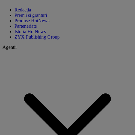
Redacția
Premii și granturi
Produse HotNews
Parteneriate
Istoria HotNews
ZYX Publishing Group
Agentii