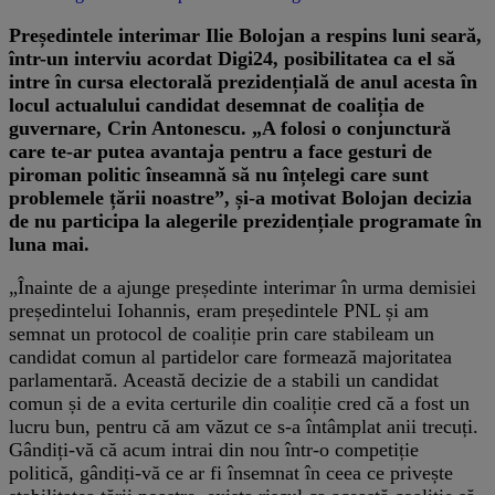
Președintele interimar Ilie Bolojan a respins luni seară,
într-un interviu acordat Digi24, posibilitatea ca el să
intre în cursa electorală prezidențială de anul acesta în
locul actualului candidat desemnat de coaliția de
guvernare, Crin Antonescu. „A folosi o conjunctură
care te-ar putea avantaja pentru a face gesturi de
piroman politic înseamnă să nu înțelegi care sunt
problemele țării noastre”, și-a motivat Bolojan decizia
de nu participa la alegerile prezidențiale programate în
luna mai.
„Înainte de a ajunge președinte interimar în urma demisiei
președintelui Iohannis, eram președintele PNL și am
semnat un protocol de coaliție prin care stabileam un
candidat comun al partidelor care formează majoritatea
parlamentară. Această decizie de a stabili un candidat
comun și de a evita certurile din coaliție cred că a fost un
lucru bun, pentru că am văzut ce s-a întâmplat anii trecuți.
Gândiți-vă că acum intrai din nou într-o competiție
politică, gândiți-vă ce ar fi însemnat în ceea ce privește