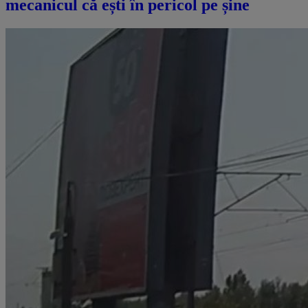
mecanicul că ești în pericol pe șine