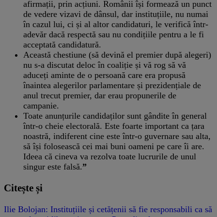
afirmații, prin acțiuni. Românii își formează un punct
de vedere vizavi de dânsul, dar instituțiile, nu numai
în cazul lui, ci și al altor candidaturi, le verifică într-
adevăr dacă respectă sau nu condițiile pentru a le fi
acceptată candidatură.
Această chestiune (să devină el premier după alegeri)
nu s-a discutat deloc în coaliție și vă rog să vă
aduceți aminte de o persoană care era propusă
înaintea alegerilor parlamentare și prezidențiale de
anul trecut premier, dar erau propunerile de
campanie.
Toate anunțurile candidaților sunt gândite în general
într-o cheie electorală. Este foarte important ca țara
noastră, indiferent cine este într-o guvernare sau alta,
să își folosească cei mai buni oameni pe care îi are.
Ideea că cineva va rezolva toate lucrurile de unul
singur este falsă.
”
Citește și
Ilie Bolojan: Instituțiile și cetățenii să fie responsabili ca să