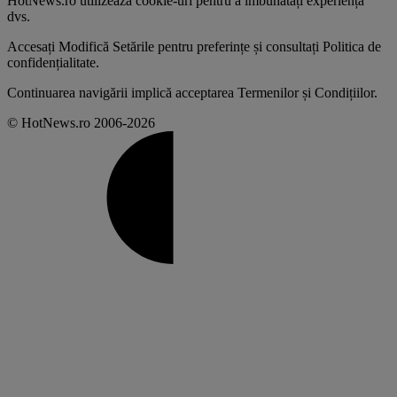
HotNews.ro utilizează
cookie-uri pentru a îmbunătăți experiența
dvs
.
Accesați
Modifică Setările
pentru preferințe și consultați
Politica de
confidențialitate
.
Continuarea navigării implică acceptarea
Termenilor și Condițiilor
.
© HotNews.ro 2006-2026