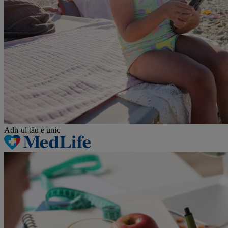
Adn-ul tău
e unic