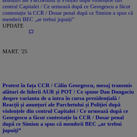
centrul Capitalei / Ce urmează după ce Georgescu a făcut
contestație la CCR / Dosar penal după ce Simion a spus că
membrii BEC „ar trebui jupuiți”
UPDATE
MART. '25
Protest în fața CCR / Călin Georgescu, mesaj transmis
alături de liderii AUR și POT / Ce spune Dan Dungaciu
despre varianta de a intra în cursa prezidențială /
Reacții și anunțuri ale Parchetului și Poliției după
violențele din centrul Capitalei / Ce urmează după ce
Georgescu a făcut contestație la CCR / Dosar penal
după ce Simion a spus că membrii BEC „ar trebui
jupuiți”