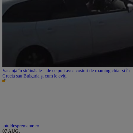
Vacanța în străinătate – de ce poți avea costuri de roaming chiar și în
Grecia sau Bulgaria și cum le eviți
totuldespremame.ro
07 AUG.