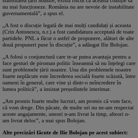
stabilitatea țării noastre, exista riscul ca această coaliție să
nu mai funcționeze. România nu are nevoie de instabilitate
guvernamentală”, a spus el.
„A fost o discuție legată de mai mulți candidați și aceasta
(Crin Antonescu, n.r.) a fost candidatura acceptată de toate
partidele. PNL a făcut o astfel de propunere, alături de alte
două propuneri puse în discuție”, a adăugat Ilie Bolojan.
„A folosi o conjunctură care te-ar putea avantaja pentru a
face gesturi de piroman politic înseamnă să nu înțelegi care
sunt problemele țării noastre. Una din problemele noastre
foarte neplăcute este încrederea socială foarte scăzută, între
oameni în general, care vine și dintr-o neîncredere în
lumea politică”, a insistat președintele interimar.
„Am promis foarte multe lucruri, am promis că vom face,
că vom drege. Din păcate, de multe ori nu ne-am respectat
aceste angajamente, uneori n-am livrat la timp, alteori n-
am livrat deloc”, a mai spus Bolojan.
Alte precizări făcute de Ilie Bolojan pe acest subiect: