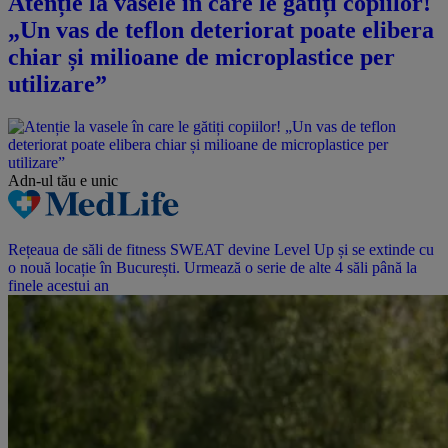
Atenție la vasele în care le gătiți copiilor!
„Un vas de teflon deteriorat poate elibera
chiar și milioane de microplastice per
utilizare”
Adn-ul tău
e unic
Rețeaua de săli de fitness SWEAT devine Level Up și se extinde cu
o nouă locație în București. Urmează o serie de alte 4 săli până la
finele acestui an