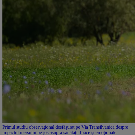
Primul studiu observațional desfășurat pe Via Transilvanica despre
impactul mersului pe jos asupra sănătății fizice și emoționale.