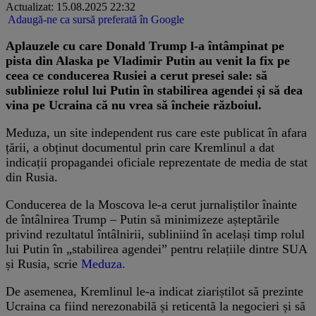
Actualizat: 15.08.2025 22:32
Adaugă-ne ca sursă preferată în Google
Aplauzele cu care Donald Trump l-a întâmpinat pe
pista din Alaska pe Vladimir Putin au venit la fix pe
ceea ce conducerea Rusiei a cerut presei sale: să
sublinieze rolul lui Putin în stabilirea agendei și să dea
vina pe Ucraina că nu vrea să încheie războiul.
Meduza, un site independent rus care este publicat în afara
țării, a obținut documentul prin care Kremlinul a dat
indicații propagandei oficiale reprezentate de media de stat
din Rusia.
Conducerea de la Moscova le-a cerut jurnaliștilor înainte
de întâlnirea Trump – Putin să minimizeze așteptările
privind rezultatul întâlnirii, subliniind în același timp rolul
lui Putin în „stabilirea agendei” pentru relațiile dintre SUA
și Rusia, scrie
Meduza.
De asemenea, Kremlinul le-a indicat ziariștilot să prezinte
Ucraina ca fiind nerezonabilă și reticentă la negocieri și să