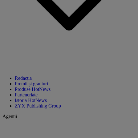
Redacția
Premii și granturi
Produse HotNews
Parteneriate
Istoria HotNews
ZYX Publishing Group
Agentii