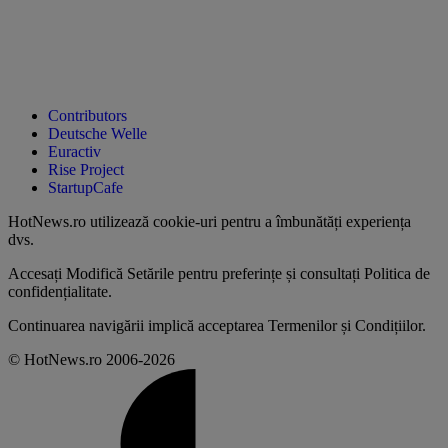
Contributors
Deutsche Welle
Euractiv
Rise Project
StartupCafe
HotNews.ro utilizează
cookie-uri pentru a îmbunătăți experiența
dvs
.
Accesați
Modifică Setările
pentru preferințe și consultați
Politica de
confidențialitate
.
Continuarea navigării implică acceptarea
Termenilor și Condițiilor
.
© HotNews.ro 2006-2026