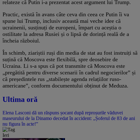
relateze că Putin i-a prezentat acest argument lui Trump.
Practic, există în avans câte ceva din ceea ce Putin îi va
spune lui Trump, inclusiv această mai veche idee că
ucrainenii, susținuți de europeni, împart cu aceștia o
ostilitate la adresa Rusiei și o lipsă de dorință reală de a
încheia războiul.
În schimb, ziariștii ruși din media de stat au fost instruiți să
suțină că Moscova este flexibilă, spre deosebire de
Ucraina. Li s-a spus că pot transmite că Moscova este
„pregătită pentru diverse scenarii în cadrul negocierilor” și
că președintele rus „stabilește agenda relațiilor ruso-
americane”, conform documentului obținut de Meduza.
Ultima oră
Elena Lasconi dă un răspuns șocant după reproșurile văduvei
maseurului de la Dinamo decedat în accident: „Șoferul de 83 de ani
nu figura în acte!”
Ieri