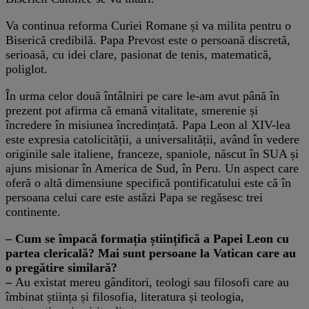
Va continua reforma Curiei Romane și va milita pentru o
Biserică credibilă. Papa Prevost este o persoană discretă,
serioasă, cu idei clare, pasionat de tenis, matematică,
poliglot.
În urma celor două întâlniri pe care le-am avut până în
prezent pot afirma că emană vitalitate, smerenie și
încredere în misiunea încredințată. Papa Leon al XIV-lea
este expresia catolicității, a universalității, având în vedere
originile sale italiene, franceze, spaniole, născut în SUA și
ajuns misionar în America de Sud, în Peru. Un aspect care
oferă o altă dimensiune specifică pontificatului este că în
persoana celui care este astăzi Papa se regăsesc trei
continente.
– Cum se împacă formația științifică a Papei Leon cu
partea clericală? Mai sunt persoane la Vatican care au
o pregătire similară?
–
Au existat mereu gânditori, teologi sau filosofi care au
îmbinat știința și filosofia, literatura și teologia,