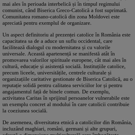
mai ales în perioada interbelică și în timpul regimului
comunist, când Biserica Greco-Catolică a fost suprimată.
Comunitatea romano-catolică din zona Moldovei este
apreciată pentru exemplul de organizare.
Un aspect definitoriu al prezenței catolice în România este
capacitatea sa de a aduce un suflu occidental, care
facilitează dialogul cu modernitatea și cu valorile
universale. Această apartenență se manifestă atât în
promovarea valorilor spirituale europene, cât mai ales în
cultură, educație și asistență socială. Instituțiile catolice,
precum liceele, universitățile, centrele culturale și
organizațiile caritative gestionate de Biserica Catolică, au o
reputație solidă pentru calitatea serviciilor lor și pentru
angajamentul față de binele comun. De exemplu,
activitatea Caritas în sprijinul persoanelor vulnerabile este
un exemplu concret al modului în care catolicii contribuie
la coeziunea socială.
De asemenea, diversitatea etnică a catolicilor din România,
incluzând maghiari, români, germani și alte grupuri,