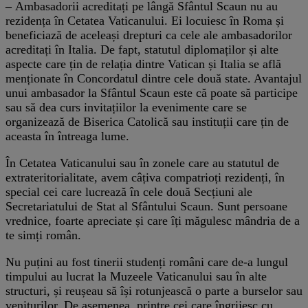
–
Ambasadorii acreditați pe lângă Sfântul Scaun nu au
rezidența în Cetatea Vaticanului. Ei locuiesc în Roma și
beneficiază de aceleași drepturi ca cele ale ambasadorilor
acreditați în Italia. De fapt, statutul diplomaților și alte
aspecte care țin de relația dintre Vatican și Italia se află
menționate în Concordatul dintre cele două state. Avantajul
unui ambasador la Sfântul Scaun este că poate să participe
sau să dea curs invitațiilor la evenimente care se
organizează de Biserica Catolică sau instituții care țin de
aceasta în întreaga lume.
În Cetatea Vaticanului sau în zonele care au statutul de
extrateritorialitate, avem câțiva compatrioți rezidenți, în
special cei care lucrează în cele două Secțiuni ale
Secretariatului de Stat al Sfântului Scaun. Sunt persoane
vrednice, foarte apreciate și care îți măgulesc mândria de a
te simți român.
Nu puțini au fost tinerii studenți români care de-a lungul
timpului au lucrat la Muzeele Vaticanului sau în alte
structuri, și reușeau să își rotunjească o parte a burselor sau
veniturilor. De asemenea, printre cei care îngrijesc cu