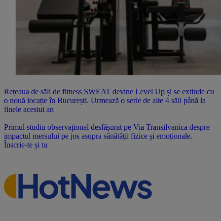
Rețeaua de săli de fitness SWEAT devine Level Up și se extinde cu
o nouă locație în București. Urmează o serie de alte 4 săli până la
finele acestui an
Primul studiu observațional desfășurat pe Via Transilvanica despre
impactul mersului pe jos asupra sănătății fizice și emoționale.
Înscrie-te și tu