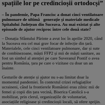
spațiile lor pe credincioșii ortodocși”
– În pandemie, Papa Francisc a donat cinci ventilatoare
pulmonare de ultimă generație și materiale medicale
Spitalului Județean din Suceava. Au mai existat și alte
episoade de ajutor reciproc între cele două state?
– Donația Sfântului Părinte a avut loc în aprilie 2020, când
la Suceava era cel mai grav focar de infecție din țară.
Materialele, cele cinci ventilatoare pulmonare, dar și sute
de combinezoane, măști FFP2 și mii de măști sanitare, au
fost un simbol al atenției pe care Suveranul Pontif o avea
pentru România, țara pe care o vizitase cu doar un an
înainte.
Gesturile de atenție și ajutor nu s-au limitat doar la
momentul pandemiei. În contextul crizei refugiaților
ucraineni, când la frontierele României erau zilnic mii de
femei și copii din țara vecină, Biserica Catolică s-a
mobilizat, prin clerul, organizațiile de voluntariat,
asociațiile religioase și credincioșii locali, să ofere sprijin.