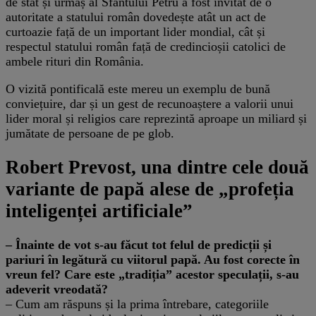
de stat și urmaș al Sfântului Petru a fost invitat de o
autoritate a statului român dovedește atât un act de
curtoazie față de un important lider mondial, cât și
respectul statului român față de credincioșii catolici de
ambele rituri din România.
O vizită pontificală este mereu un exemplu de bună
conviețuire, dar și un gest de recunoaștere a valorii unui
lider moral și religios care reprezintă aproape un miliard și
jumătate de persoane de pe glob.
Robert Prevost, una dintre cele două
variante de papă alese de „profeția
inteligenței artificiale”
– Înainte de vot s-au făcut tot felul de predicții și
pariuri în legătură cu viitorul papă. Au fost corecte în
vreun fel? Care este „tradiția” acestor speculații, s-au
adeverit vreodată?
– Cum am răspuns și la prima întrebare, categoriile