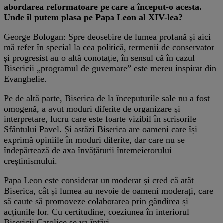
abordarea reformatoare pe care a început-o acesta.
Unde îl putem plasa pe Papa Leon al XIV-lea?
George Bologan: Spre deosebire de lumea profană și aici
mă refer în special la cea politică, termenii de conservator
și progresist au o altă conotație, în sensul că în cazul
Bisericii „programul de guvernare” este mereu inspirat din
Evanghelie.
Pe de altă parte, Biserica de la începuturile sale nu a fost
omogenă, a avut moduri diferite de organizare și
interpretare, lucru care este foarte vizibil în scrisorile
Sfântului Pavel. Și astăzi Biserica are oameni care își
exprimă opiniile în moduri diferite, dar care nu se
îndepărtează de axa învățăturii întemeietorului
creștinismului.
Papa Leon este considerat un moderat și cred că atât
Biserica, cât și lumea au nevoie de oameni moderați, care
să caute să promoveze colaborarea prin gândirea și
acțiunile lor. Cu certitudine, coeziunea în interiorul
Bisericii Catolice se va întări.