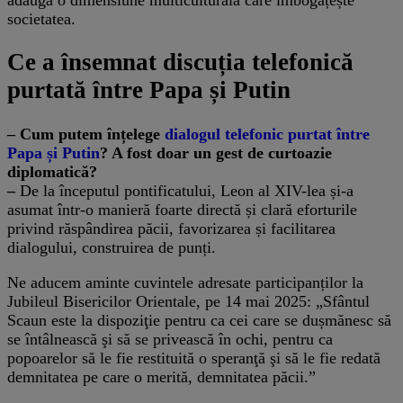
adaugă o dimensiune multiculturală care îmbogățește
societatea.
Ce a însemnat discuția telefonică
purtată între Papa și Putin
– Cum putem înțelege
dialogul telefonic purtat între
Papa și Putin
? A fost doar un gest de curtoazie
diplomatică?
–
De la începutul pontificatului, Leon al XIV-lea și-a
asumat într-o manieră foarte directă și clară eforturile
privind răspândirea păcii, favorizarea și facilitarea
dialogului, construirea de punți.
Ne aducem aminte cuvintele adresate participanților la
Jubileul Bisericilor Orientale, pe 14 mai 2025: „Sfântul
Scaun este la dispoziţie pentru ca cei care se dușmănesc să
se întâlnească şi să se privească în ochi, pentru ca
popoarelor să le fie restituită o speranţă şi să le fie redată
demnitatea pe care o merită, demnitatea păcii.”