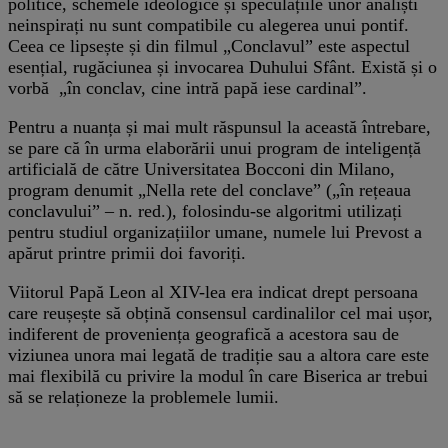
politice, schemele ideologice și speculațiile unor analiști
neinspirați nu sunt compatibile cu alegerea unui pontif.
Ceea ce lipsește și din filmul „Conclavul” este aspectul
esențial, rugăciunea și invocarea Duhului Sfânt. Există și o
vorbă „în conclav, cine intră papă iese cardinal”.
Pentru a nuanța și mai mult răspunsul la această întrebare,
se pare că în urma elaborării unui program de inteligență
artificială de către Universitatea Bocconi din Milano,
program denumit „Nella rete del conclave” („în rețeaua
conclavului” – n. red.), folosindu-se algoritmi utilizați
pentru studiul organizațiilor umane, numele lui Prevost a
apărut printre primii doi favoriți.
Viitorul Papă Leon al XIV-lea era indicat drept persoana
care reușește să obțină consensul cardinalilor cel mai ușor,
indiferent de proveniența geografică a acestora sau de
viziunea unora mai legată de tradiție sau a altora care este
mai flexibilă cu privire la modul în care Biserica ar trebui
să se relaționeze la problemele lumii.