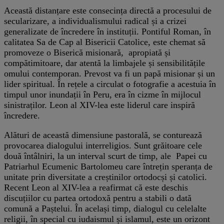
Această distanțare este consecința directă a procesului de
secularizare, a individualismului radical și a crizei
generalizate de încredere în instituții. Pontiful Roman, în
calitatea Sa de Cap al Bisericii Catolice, este chemat să
promoveze o Biserică misionară, apropiată și
compătimitoare, dar atentă la limbajele și sensibilitățile
omului contemporan. Prevost va fi un papă misionar și un
lider spiritual. În rețele a circulat o fotografie a acestuia în
timpul unor inundații în Peru, era în cizme în mijlocul
sinistraților. Leon al XIV-lea este liderul care inspiră
încredere.
Alături de această dimensiune pastorală, se conturează
provocarea dialogului interreligios. Sunt grăitoare cele
două întâlniri, la un interval scurt de timp, ale Papei cu
Patriarhul Ecumenic Bartolomeu care întrețin speranța de
unitate prin diversitate a creștinilor ortodocși și catolici.
Recent Leon al XIV-lea a reafirmat că este deschis
discuțiilor cu partea ortodoxă pentru a stabili o dată
comună a Paștelui. În același timp, dialogul cu celelalte
religii, în special cu iudaismul și islamul, este un orizont