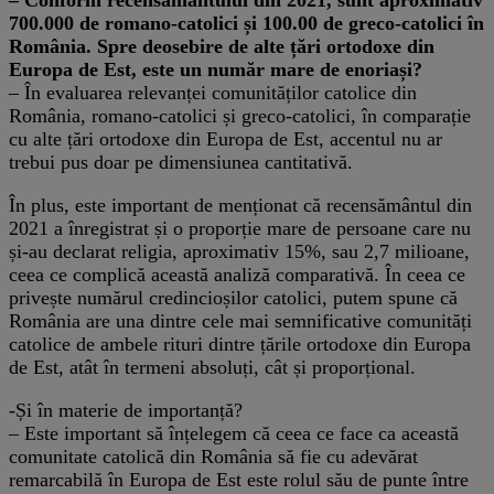
– Conform recensământului din 2021, sunt aproximativ
700.000 de romano-catolici și 100.00 de greco-catolici în
România. Spre deosebire de alte țări ortodoxe din
Europa de Est, este un număr mare de enoriași?
– În evaluarea relevanței comunităților catolice din
România, romano-catolici și greco-catolici, în comparație
cu alte țări ortodoxe din Europa de Est, accentul nu ar
trebui pus doar pe dimensiunea cantitativă.
În plus, este important de menționat că recensământul din
2021 a înregistrat și o proporție mare de persoane care nu
și-au declarat religia, aproximativ 15%, sau 2,7 milioane,
ceea ce complică această analiză comparativă. În ceea ce
privește numărul credincioșilor catolici, putem spune că
România are una dintre cele mai semnificative comunități
catolice de ambele rituri dintre țările ortodoxe din Europa
de Est, atât în termeni absoluți, cât și proporțional.
-Și în materie de importanță?
– Este important să înțelegem că ceea ce face ca această
comunitate catolică din România să fie cu adevărat
remarcabilă în Europa de Est este rolul său de punte între