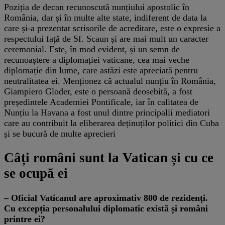
Poziția de decan recunoscută nunțiului apostolic în
România, dar și în multe alte state, indiferent de data la
care și-a prezentat scrisorile de acreditare, este o expresie a
respectului față de Sf. Scaun și are mai mult un caracter
ceremonial. Este, în mod evident, și un semn de
recunoaștere a diplomației vaticane, cea mai veche
diplomație din lume, care astăzi este apreciată pentru
neutralitatea ei. Menționez că actualul nunțiu în România,
Giampiero Gloder, este o persoană deosebită, a fost
președintele Academiei Pontificale, iar în calitatea de
Nunțiu la Havana a fost unul dintre principalii mediatori
care au contribuit la eliberarea deținuților politici din Cuba
și se bucură de multe aprecieri
Câți români sunt la Vatican și cu ce
se ocupă ei
– Oficial Vaticanul are aproximativ 800 de rezidenți.
Cu excepția personalului diplomatic există și români
printre ei?