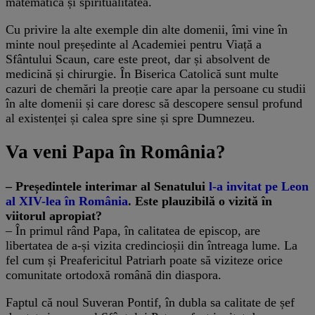
matematica și spiritualitatea.
Cu privire la alte exemple din alte domenii, îmi vine în
minte noul președinte al Academiei pentru Viață a
Sfântului Scaun, care este preot, dar și absolvent de
medicină și chirurgie. În Biserica Catolică sunt multe
cazuri de chemări la preoție care apar la persoane cu studii
în alte domenii și care doresc să descopere sensul profund
al existenței și calea spre sine și spre Dumnezeu.
Va veni Papa în România?
– Președintele interimar al Senatului
l-a invitat pe Leon
al XIV-lea în România
. Este plauzibilă o vizită în
viitorul apropiat?
– În primul rând Papa, în calitatea de episcop, are
libertatea de a-și vizita credincioșii din întreaga lume. La
fel cum și Preafericitul Patriarh poate să viziteze orice
comunitate ortodoxă română din diaspora.
Faptul că noul Suveran Pontif, în dubla sa calitate de șef