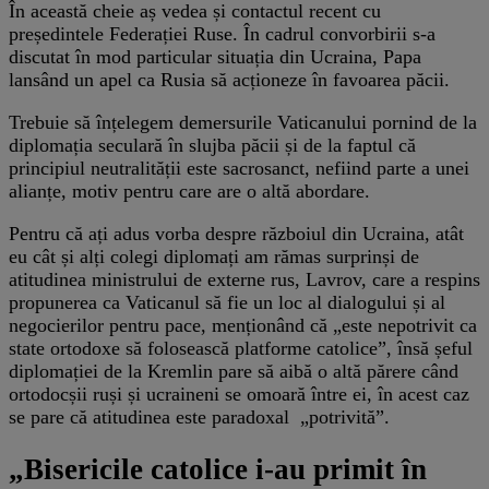
În această cheie aș vedea și contactul recent cu
președintele Federației Ruse. În cadrul convorbirii s-a
discutat în mod particular situația din Ucraina, Papa
lansând un apel ca Rusia să acționeze în favoarea păcii.
Trebuie să înțelegem demersurile Vaticanului pornind de la
diplomația seculară în slujba păcii și de la faptul că
principiul neutralității este sacrosanct, nefiind parte a unei
alianțe, motiv pentru care are o altă abordare.
Pentru că ați adus vorba despre războiul din Ucraina, atât
eu cât și alți colegi diplomați am rămas surprinși de
atitudinea ministrului de externe rus, Lavrov, care a respins
propunerea ca Vaticanul să fie un loc al dialogului și al
negocierilor pentru pace, menționând că „este nepotrivit ca
state ortodoxe să folosească platforme catolice”, însă șeful
diplomației de la Kremlin pare să aibă o altă părere când
ortodocșii ruși și ucraineni se omoară între ei, în acest caz
se pare că atitudinea este paradoxal „potrivită”.
„Bisericile catolice i-au primit în