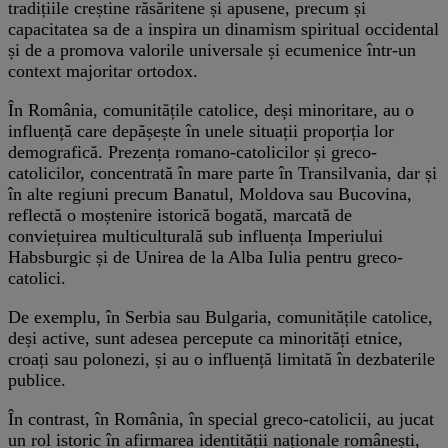
tradițiile creștine răsăritene și apusene, precum și
capacitatea sa de a inspira un dinamism spiritual occidental
și de a promova valorile universale și ecumenice într-un
context majoritar ortodox.
În România, comunitățile catolice, deși minoritare, au o
influență care depășește în unele situații proporția lor
demografică. Prezența romano-catolicilor și greco-
catolicilor, concentrată în mare parte în Transilvania, dar și
în alte regiuni precum Banatul, Moldova sau Bucovina,
reflectă o moștenire istorică bogată, marcată de
conviețuirea multiculturală sub influența Imperiului
Habsburgic și de Unirea de la Alba Iulia pentru greco-
catolici.
De exemplu, în Serbia sau Bulgaria, comunitățile catolice,
deși active, sunt adesea percepute ca minorități etnice,
croați sau polonezi, și au o influență limitată în dezbaterile
publice.
În contrast, în România, în special greco-catolicii, au jucat
un rol istoric în afirmarea identității naționale românești,