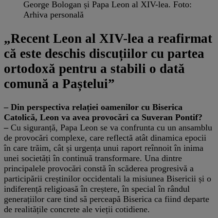
George Bologan și Papa Leon al XIV-lea. Foto:
Arhiva personală
„Recent Leon al XIV-lea a reafirmat
că este deschis discuțiilor cu partea
ortodoxă pentru a stabili o dată
comună a Paștelui”
– Din perspectiva relației oamenilor cu Biserica
Catolică, Leon va avea provocări ca Suveran Pontif?
–
Cu siguranță, Papa Leon se va confrunta cu un ansamblu
de provocări complexe, care reflectă atât dinamica epocii
în care trăim, cât și urgența unui raport reînnoit în inima
unei societăți în continuă transformare. Una dintre
principalele provocări constă în scăderea progresivă a
participării creștinilor occidentali la misiunea Bisericii și o
indiferență religioasă în creștere, în special în rândul
generațiilor care tind să perceapă Biserica ca fiind departe
de realitățile concrete ale vieții cotidiene.