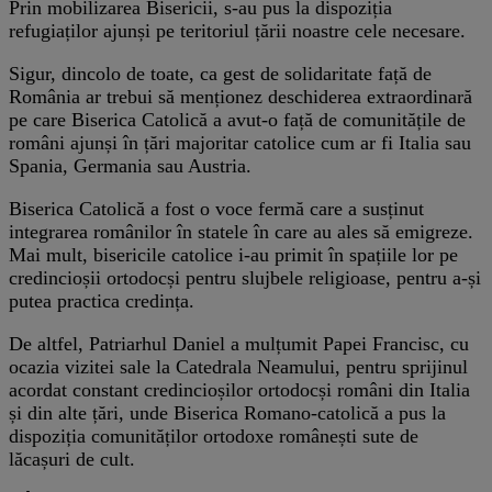
Prin mobilizarea Bisericii, s-au pus la dispoziția
refugiaților ajunși pe teritoriul țării noastre cele necesare.
Sigur, dincolo de toate, ca gest de solidaritate față de
România ar trebui să menționez deschiderea extraordinară
pe care Biserica Catolică a avut-o față de comunitățile de
români ajunși în țări majoritar catolice cum ar fi Italia sau
Spania, Germania sau Austria.
Biserica Catolică a fost o voce fermă care a susținut
integrarea românilor în statele în care au ales să emigreze.
Mai mult, bisericile catolice i-au primit în spațiile lor pe
credincioșii ortodocși pentru slujbele religioase, pentru a-și
putea practica credința.
De altfel, Patriarhul Daniel a mulțumit Papei Francisc, cu
ocazia vizitei sale la Catedrala Neamului, pentru sprijinul
acordat constant credincioșilor ortodocși români din Italia
și din alte țări, unde Biserica Romano-catolică a pus la
dispoziția comunităților ortodoxe românești sute de
lăcașuri de cult.