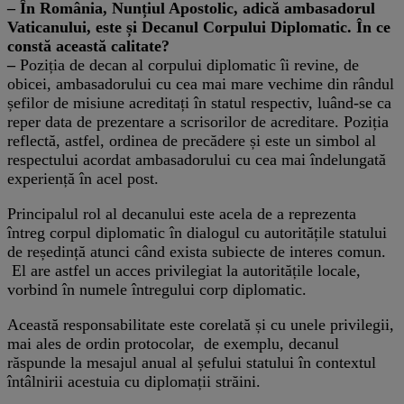
– În România, Nunțiul Apostolic, adică ambasadorul
Vaticanului, este și Decanul Corpului Diplomatic. În ce
constă această calitate?
–
Poziția de decan al corpului diplomatic îi revine, de
obicei, ambasadorului cu cea mai mare vechime din rândul
șefilor de misiune acreditați în statul respectiv, luând-se ca
reper data de prezentare a scrisorilor de acreditare. Poziția
reflectă, astfel, ordinea de precădere și este un simbol al
respectului acordat ambasadorului cu cea mai îndelungată
experiență în acel post.
Principalul rol al decanului este acela de a reprezenta
întreg corpul diplomatic în dialogul cu autoritățile statului
de reședință atunci când exista subiecte de interes comun.
El are astfel un acces privilegiat la autoritățile locale,
vorbind în numele întregului corp diplomatic.
Această responsabilitate este corelată și cu unele privilegii,
mai ales de ordin protocolar, de exemplu, decanul
răspunde la mesajul anual al șefului statului în contextul
întâlnirii acestuia cu diplomații străini.