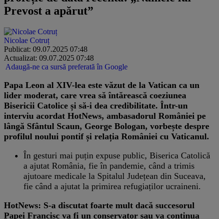
Prevost a apărut”
Nicolae Cotruț
Publicat: 09.07.2025 07:48
Actualizat: 09.07.2025 07:48
Adaugă-ne ca sursă preferată în Google
Papa Leon al XIV-lea este văzut de la Vatican ca un
lider moderat, care vrea să întărească coeziunea
Bisericii Catolice și să-i dea credibilitate. Într-un
interviu acordat HotNews, ambasadorul României pe
lângă Sfântul Scaun, George Bologan, vorbește despre
profilul noului pontif și relația României cu Vaticanul.
În gesturi mai puțin expuse public, Biserica Catolică
a ajutat România, fie în pandemie, când a trimis
ajutoare medicale la Spitalul Județean din Suceava,
fie când a ajutat la primirea refugiaților ucraineni.
HotNews: S-a discutat foarte mult dacă succesorul
Papei Francisc va fi un conservator sau va continua