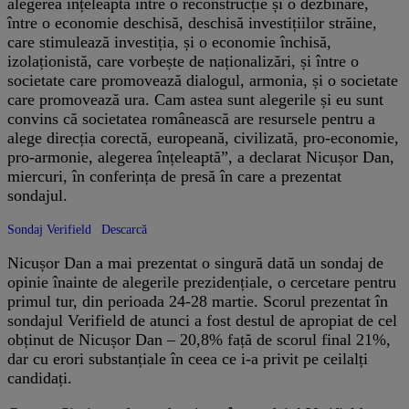
alegerea înțeleaptă între o reconstrucție și o dezbinare,
între o economie deschisă, deschisă investițiilor străine,
care stimulează investiția, și o economie închisă,
izolaționistă, care vorbește de naționalizări, și între o
societate care promovează dialogul, armonia, și o societate
care promovează ura. Cam astea sunt alegerile și eu sunt
convins că societatea românească are resursele pentru a
alege direcția corectă, europeană, civilizată, pro-economie,
pro-armonie, alegerea înțeleaptă”, a declarat Nicușor Dan,
miercuri, în conferința de presă în care a prezentat
sondajul.
Sondaj Verifield
Descarcă
Nicușor Dan a mai prezentat o singură dată un sondaj de
opinie înainte de alegerile prezidențiale, o cercetare pentru
primul tur, din perioada 24-28 martie. Scorul prezentat în
sondajul Verifield de atunci a fost destul de apropiat de cel
obținut de Nicușor Dan – 20,8% față de scorul final 21%,
dar cu erori substanțiale în ceea ce i-a privit pe ceilalți
candidați.