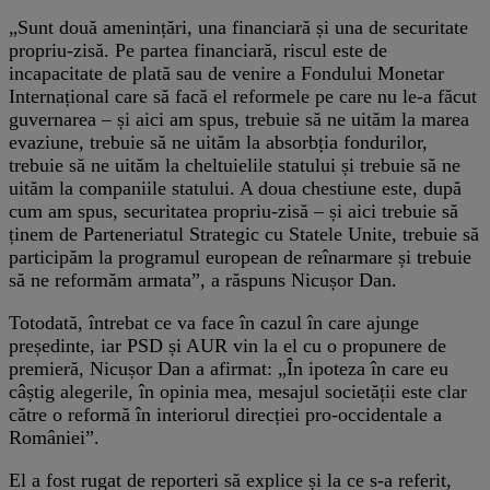
„Sunt două amenințări, una financiară și una de securitate
propriu-zisă. Pe partea financiară, riscul este de
incapacitate de plată sau de venire a Fondului Monetar
Internațional care să facă el reformele pe care nu le-a făcut
guvernarea – și aici am spus, trebuie să ne uităm la marea
evaziune, trebuie să ne uităm la absorbția fondurilor,
trebuie să ne uităm la cheltuielile statului și trebuie să ne
uităm la companiile statului. A doua chestiune este, după
cum am spus, securitatea propriu-zisă – și aici trebuie să
ținem de Parteneriatul Strategic cu Statele Unite, trebuie să
participăm la programul european de reînarmare și trebuie
să ne reformăm armata”, a răspuns Nicușor Dan.
Totodată, întrebat ce va face în cazul în care ajunge
președinte, iar PSD și AUR vin la el cu o propunere de
premieră, Nicușor Dan a afirmat: „În ipoteza în care eu
câștig alegerile, în opinia mea, mesajul societății este clar
către o reformă în interiorul direcției pro-occidentale a
României”.
El a fost rugat de reporteri să explice și la ce s-a referit,