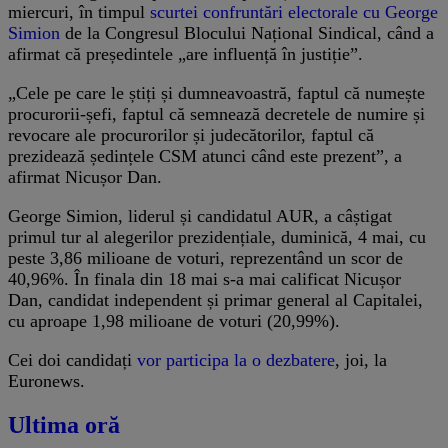
miercuri, în timpul
scurtei confruntări electorale cu George
Simion
de la Congresul Blocului Național Sindical, când a
afirmat că președintele „are influență în justiție”.
„Cele pe care le știți și dumneavoastră, faptul că numește
procurorii-șefi, faptul că semnează decretele de numire și
revocare ale procurorilor și judecătorilor, faptul că
prezidează ședințele CSM atunci când este prezent”, a
afirmat Nicușor Dan.
George Simion, liderul și candidatul AUR, a câștigat
primul tur al alegerilor prezidențiale, duminică, 4 mai, cu
peste 3,86 milioane de voturi, reprezentând un scor de
40,96%. În finala din 18 mai s-a mai calificat Nicușor
Dan, candidat independent și primar general al Capitalei,
cu aproape 1,98 milioane de voturi (20,99%).
Cei doi candidați
vor participa la o dezbatere
, joi, la
Euronews.
Ultima oră