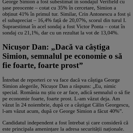
George Simion a fost subestimat în sondajul Verifield cu
șase preocente – cotat cu 35% în cercetare, Simion a
obținut 41% în primul tur. Similar, Crin Antonescu a fost și
el subapreciat – 16,4% față de 20,07%, scorul din turul I.
Supraestimat în acel sondaj a fost Victor Ponta – cotat în
sondaj cu 21,1%, dar cu un rezultat la vot de 13,04%.
Nicușor Dan: „Dacă va câștiga
Simion, semnalul pe economie o să
fie foarte, foarte prost”
Întrebat de reporteri ce va face dacă va câștiga George
Simion alegerile, Nicușor Dan a răspuns: „Eu, nimic
special. România nu știu ce ar face, adică semnalul o să fie
pe economie foarte, foarte prost. L-am văzut deja. Am
văzut în 24 noiembrie, după ce a câștigat Călin Georgescu,
l-am văzut acum, după ce George Simion a făcut 40%”.
Candidatul independent a fost întrebat și care consideră că
este principala amenințare la adresa securității naționale.