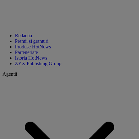
Redacția
Premii și granturi
Produse HotNews
Parteneriate
Istoria HotNews
ZYX Publishing Group
Agentii