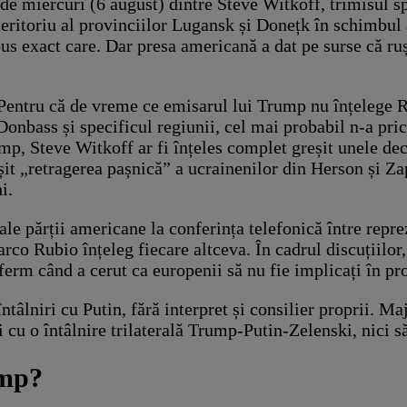
 de miercuri (6 august) dintre Steve Witkoff, trimisul sp
 teritoriu al provinciilor Lugansk și Donețk în schimbul
pus exact care. Dar presa americană a dat pe surse că ruș
. Pentru că de vreme ce emisarul lui Trump nu înțelege Ru
onbass și specificul regiunii, cel mai probabil n-a pric
ump, Steve Witkoff ar fi înțeles complet greșit unele decla
eșit „retragerea pașnică” a ucrainenilor din Herson și Z
i.
 ale părții americane la conferința telefonică între repr
o Rubio înțeleg fiecare altceva. În cadrul discuțiilor,
 ferm când a cerut ca europenii să nu fie implicați în pr
âlniri cu Putin, fără interpret și consilier proprii. Maj
ci cu o întâlnire trilaterală Trump-Putin-Zelenski, nici s
ump?