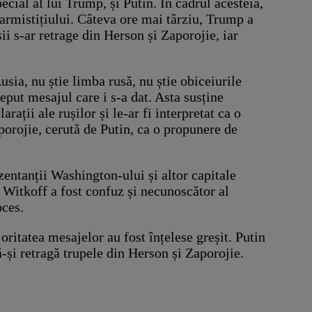
ecial al lui Trump, și Putin. În cadrul acesteia,
 armistițiului. Câteva ore mai târziu, Trump a
ii s-ar retrage din Herson și Zaporojie, iar
sia, nu știe limba rusă, nu știe obiceiurile
eput mesajul care i s-a dat. Asta susține
rații ale rușilor și le-ar fi interpretat ca o
aporojie, cerută de Putin, ca o propunere de
ezentanții Washington-ului și altor capitale
 Witkoff a fost confuz și necunoscător al
oces.
oritatea mesajelor au fost înțelese greșit. Putin
ă-și retragă trupele din Herson și Zaporojie.