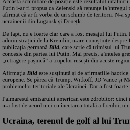
Această schimbare de poziție este rezultatul întâlnirii
Putin i-ar fi propus ca Zelenski să renunțe la întregul
afirmat că ar fi vorba de un schimb de teritorii. N-a s
ucrainenii din Lugansk și Donețk.
De fapt, nu e foarte clar care a fost mesajul lui Putin
administrației de la Kremlin, n-are cunoștințe despre D
publicația germană
Bild
, care scrie că trimisul lui Tr
concesie din partea lui Putin. Mai precis, a înțeles gr
„retragere pașnică” a trupelor rusești din aceste regiun
Afirmația
Bild
este susținută și de afirmațiile haotice
europene. Se părea că Trump, Witkoff, JD Vance și Marc
problemelor teritoriale ale Ucrainei. Dar a fost foarte
Palmaresul emisarului american este zdrobitor: cinci înt
n-a fost de acord nici cu încetarea totală a focului, ni
Ucraina, terenul de golf al lui Tr