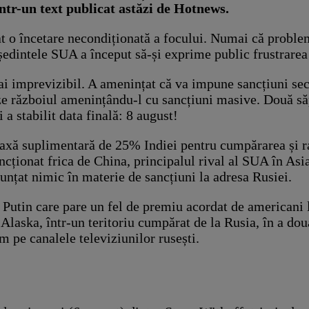
tr-un text publicat astăzi de Hotnews.
t o încetare necondiționată a focului. Numai că problem
reședintele SUA a început să-și exprime public frustrarea
 imprevizibil. A amenințat că va impune sancțiuni secu
teze războiul amenințându-l cu sancțiuni masive. Două s
i a stabilit data finală: 8 august!
axă suplimentară de 25% Indiei pentru cumpărarea și raf
uncționat frica de China, principalul rival al SUA în As
unțat nimic în materie de sancțiuni la adresa Rusiei.
Putin care pare un fel de premiu acordat de americani l
Alaska, într-un teritoriu cumpărat de la Rusia, în a dou
sm pe canalele televiziunilor rusești.