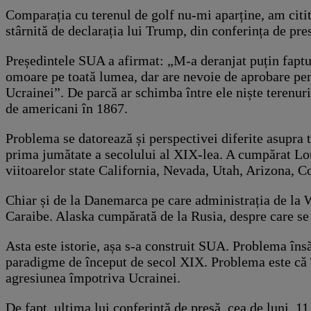
Comparația cu terenul de golf nu-mi aparține, am citit-
stârnită de declarația lui Trump, din conferința de pre
Președintele SUA a afirmat: „M-a deranjat puțin faptul 
omoare pe toată lumea, dar are nevoie de aprobare pen
Ucrainei”. De parcă ar schimba între ele niște terenur
de americani în 1867.
Problema se datorează și perspectivei diferite asupra t
prima jumătate a secolului al XIX-lea. A cumpărat Lou
viitoarelor state California, Nevada, Utah, Arizona,
Chiar și de la Danemarca pe care administrația de la
Caraibe. Alaska cumpărată de la Rusia, despre care se v
Asta este istorie, așa s-a construit SUA. Problema însă
paradigme de început de secol XIX. Problema este că T
agresiunea împotriva Ucrainei.
De fapt, ultima lui conferință de presă, cea de luni, 11