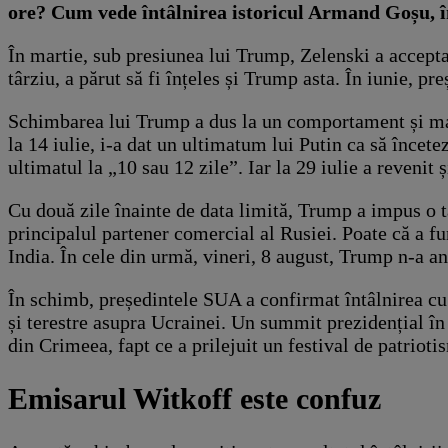
ore? Cum vede întâlnirea istoricul Armand Goșu, în
În martie, sub presiunea lui Trump, Zelenski a accepta
târziu, a părut să fi înțeles și Trump asta. În iunie, p
Schimbarea lui Trump a dus la un comportament și mai
la 14 iulie, i-a dat un ultimatum lui Putin ca să înce
ultimatul la „10 sau 12 zile”. Iar la 29 iulie a revenit ș
Cu două zile înainte de data limită, Trump a impus o t
principalul partener comercial al Rusiei. Poate că a f
India. În cele din urmă, vineri, 8 august, Trump n-a an
În schimb, președintele SUA a confirmat întâlnirea cu 
și terestre asupra Ucrainei. Un summit prezidențial în 
din Crimeea, fapt ce a prilejuit un festival de patrioti
Emisarul Witkoff este confuz