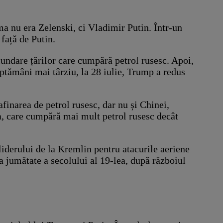
a nu era Zelenski, ci Vladimir Putin. Într-un
 față de Putin.
ndare țărilor care cumpără petrol rusesc. Apoi,
ăptămâni mai târziu, la 28 iulie, Trump a redus
inarea de petrol rusesc, dar nu și Chinei,
ia, care cumpără mai mult petrol rusesc decât
iderului de la Kremlin pentru atacurile aeriene
a jumătate a secolului al 19-lea, după războiul