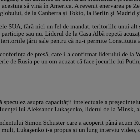
a acestuia să vină în America. A revenit enervarea pe Zel
e globului, de la Canberra și Tokio, la Berlin și Madrid
le SUA, fără nici un fel de mandat, teritoriile unui alt
să participe sau nu. Liderul de la Casa Albă repetă acuza
teritoriile țării sale pentru că nu-i permite Constituția
onferința de presă, care i-a confirmat liderului de la W
terie de Rusia pe un om acuzat că face jocurile lui Puti
peculez asupra capacității intelectuale a președintelui
influenței lui Aleksandr Lukașenko, liderul de la Minsk,
ondentului Simon Schuster care a acoperit până acum Rus
ult, Lukașenko i-a propus și un lung interviu video, cel