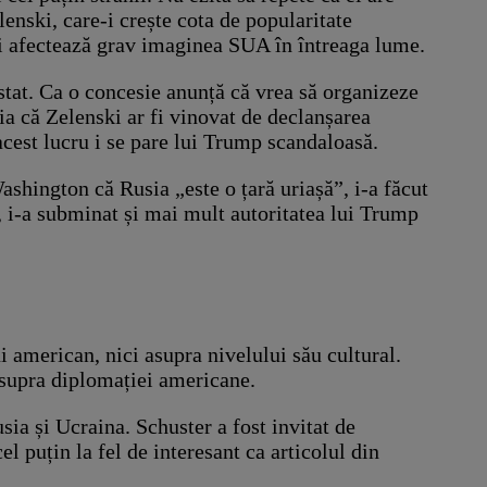
enski, care-i crește cota de popularitate
 și afectează grav imaginea SUA în întreaga lume.
 stat. Ca o concesie anunță că vrea să organizeze
ția că Zelenski ar fi vinovat de declanșarea
 acest lucru i se pare lui Trump scandaloasă.
ashington că Rusia „este o țară uriașă”, i-a făcut
n, i-a subminat și mai mult autoritatea lui Trump
 american, nici asupra nivelului său cultural.
 asupra diplomației americane.
ia și Ucraina. Schuster a fost invitat de
 puțin la fel de interesant ca articolul din