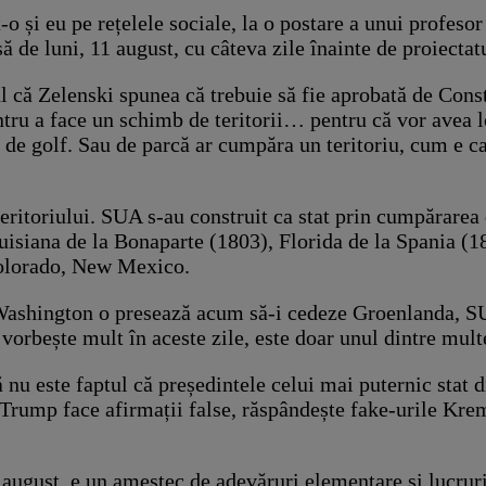
o și eu pe rețelele sociale, la o postare a unui profeso
să de luni, 11 august, cu câteva zile înainte de proiecta
că Zelenski spunea că trebuie să fie aprobată de Constit
tru a face un schimb de teritorii… pentru că vor avea l
i de golf. Sau de parcă ar cumpăra un teritoriu, cum e c
eritoriului. SUA s-au construit ca stat prin cumpărarea d
isiana de la Bonaparte (1803), Florida de la Spania (18
 Colorado, New Mexico.
 Washington o presează acum să-i cedeze Groenlanda, SU
orbește mult în aceste zile, este doar unul dintre multe
 nu este faptul că președintele celui mai puternic stat d
rump face afirmații false, răspândește fake-urile Kreml
 august, e un amestec de adevăruri elementare și lucruri 