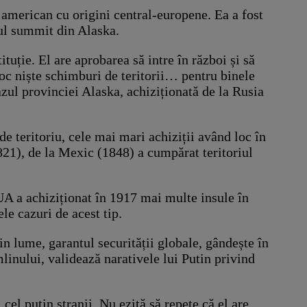
r american cu origini central-europene. Ea a fost
tul summit din Alaska.
uție. El are aprobarea să intre în război și să
oc niște schimburi de teritorii… pentru binele
azul provinciei Alaska, achiziționată de la Rusia
e teritoriu, cele mai mari achiziții având loc în
21), de la Mexic (1848) a cumpărat teritoriul
A a achiziționat în 1917 mai multe insule în
le cazuri de acest tip.
in lume, garantul securității globale, gândește în
inului, validează narativele lui Putin privind
cel puțin stranii. Nu ezită să repete că el are