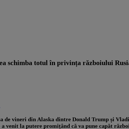
utea schimba totul în privința războiului R
e
 de vineri din Alaska dintre Donald Trump și Vladim
venit la putere promițând că va pune capăt războiul