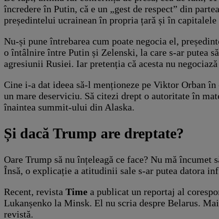
încredere în Putin, că e un „gest de respect” din parte
președintelui ucrainean în propria țară și în capitalel
Nu-și pune întrebarea cum poate negocia el, președinte
o întâlnire între Putin și Zelenski, la care s-ar putea 
agresiunii Rusiei. Iar pretenția că acesta nu negociază 
Cine i-a dat ideea să-l menționeze pe Viktor Orban în c
un mare deserviciu. Să citezi drept o autoritate în ma
înaintea summit-ului din Alaska.
Și dacă Trump are dreptate?
Oare Trump să nu înțeleagă ce face? Nu mă încumet să s
Însă, o explicație a atitudinii sale s-ar putea datora 
Recent, revista
Time
a publicat un reportaj al coresp
Lukanșenko la Minsk. El nu scria despre Belarus. Mai m
revistă.