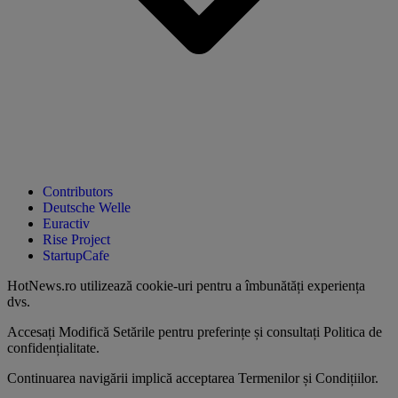
Contributors
Deutsche Welle
Euractiv
Rise Project
StartupCafe
HotNews.ro utilizează
cookie-uri pentru a îmbunătăți experiența
dvs
.
Accesați
Modifică Setările
pentru preferințe și consultați
Politica de
confidențialitate
.
Continuarea navigării implică acceptarea
Termenilor și Condițiilor
.