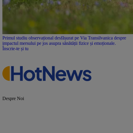
Primul studiu observațional desfășurat pe Via Transilvanica despre
impactul mersului pe jos asupra sănătății fizice și emoționale.
Înscrie-te și tu
Despre Noi