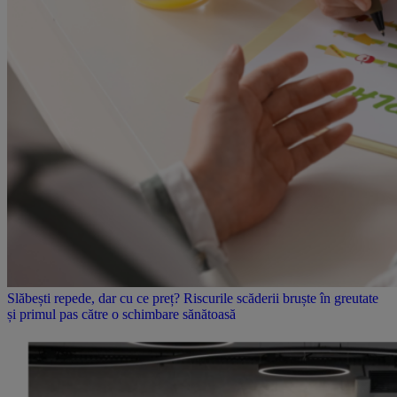
Slăbești repede, dar cu ce preț? Riscurile scăderii bruște în greutate
și primul pas către o schimbare sănătoasă