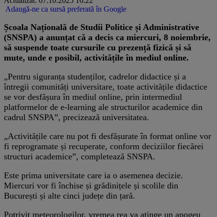
Actualizat: 07.10.2025 16:22
Adaugă-ne ca sursă preferată în Google
Școala Națională de Studii Politice și Administrative
(SNSPA) a anunțat că a decis ca miercuri, 8 noiembrie,
să suspende toate cursurile cu prezență fizică și să
mute, unde e posibil, activitățile în mediul online.
„Pentru siguranța studenților, cadrelor didactice și a
întregii comunități universitare, toate activitățile didactice
se vor desfășura în mediul online, prin intermediul
platformelor de e-learning ale structurilor academice din
cadrul SNSPA”, precizează universitatea.
„Activitățile care nu pot fi desfășurate în format online vor
fi reprogramate și recuperate, conform deciziilor fiecărei
structuri academice”, completează SNSPA.
Este prima universitate care ia o asemenea decizie.
Miercuri vor fi închise și grădinițele și scolile din
București și alte cinci județe din țară.
Potrivit meteorologilor, vremea rea va atinge un apogeu