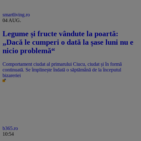
smartliving.ro
04 AUG.
Legume și fructe vândute la poartă:
„Dacă le cumperi o dată la șase luni nu e
nicio problemă“
Comportament ciudat al primarului Ciucu, ciudat și în formă
continuată. Se împlinește îndată o săptămână de la începutul
bizareriei
b365.ro
10:54