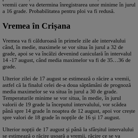
vremii care va determina înregistrarea unor minime în jurul
a 16 grade. Probabilitatea pentru ploi va fi redusă.
Vremea în Crișana
Vremea va fi călduroasă în primele zile ale intervalului
când, în medie, maximele se vor situa în jurul a 32 de
grade, apoi se va încălzi devenind caniculară în intervalul
14 -17 august, când media maximelor va fi de 35…36 de
grade.
Ulterior zilei de 17 august se estimează o răcire a vremii,
astfel că la finalul celei de-a doua săptămâni de prognoză
media maximelor se va situa în jurul a 30 de grade.
Temperaturile minime se vor situa, în medie, în jurul
valorii de 19 grade la începutul intervalului, vor scădea
până spre 14 grade în noaptea de 12 august, apoi vor crește
spre valori de 18 grade în nopțile de 16 și 17 august.
Ulterior nopții de 17 august și până la sfârșitul intervalului
se estimează o răcire ușoară a vremii, răcire ce se va