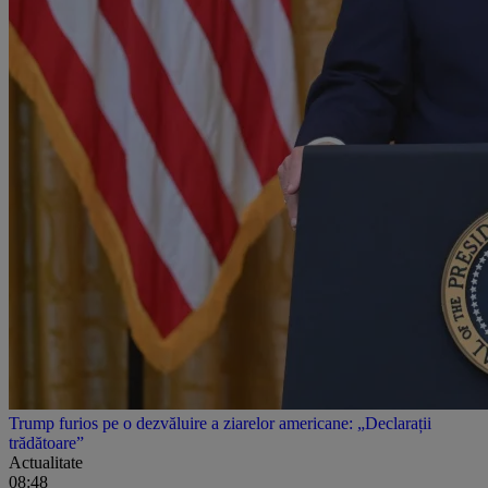
Trump furios pe o dezvăluire a ziarelor americane: „Declarații
trădătoare”
Actualitate
08:48