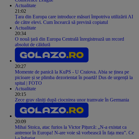
Actualitate
21:02
Țara din Europa care introduce măsuri împotriva utilizării AI
de către elevi. Cum încearcă să prevină copiatul
Actualitate
20:34
O nouă țară din Europa Centrală înregistrează un record
absolut de căldură
20:27
Momente de panică la KuPS - U Craiova. Abia se ținea pe
picioare și se plimba dezorientat în poartă! Dus de urgență la
spital | FOTO
Actualitate
20:15
Zece grav răniți după ciocnirea unor tramvaie în Germania
20:09
Mihai Stoica, atac furios la Victor Pițurcă: „N-a existat ca
antrenor în Europa! N-are voie să vorbească în fața mea”. Ce
l-a înfuriat