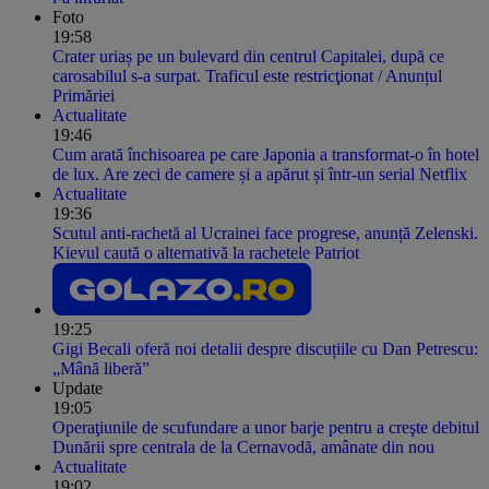
Foto
19:58
Crater uriaș pe un bulevard din centrul Capitalei, după ce
carosabilul s-a surpat. Traficul este restricţionat / Anunțul
Primăriei
Actualitate
19:46
Cum arată închisoarea pe care Japonia a transformat-o în hotel
de lux. Are zeci de camere și a apărut și într-un serial Netflix
Actualitate
19:36
Scutul anti-rachetă al Ucrainei face progrese, anunță Zelenski.
Kievul caută o alternativă la rachetele Patriot
19:25
Gigi Becali oferă noi detalii despre discuțiile cu Dan Petrescu:
„Mână liberă”
Update
19:05
Operaţiunile de scufundare a unor barje pentru a creşte debitul
Dunării spre centrala de la Cernavodă, amânate din nou
Actualitate
19:02