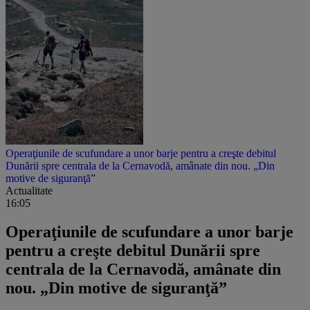
Operaţiunile de scufundare a unor barje pentru a creşte debitul
Dunării spre centrala de la Cernavodă, amânate din nou. „Din
motive de siguranţă”
Actualitate
16:05
Operaţiunile de scufundare a unor barje
pentru a creşte debitul Dunării spre
centrala de la Cernavodă, amânate din
nou. „Din motive de siguranţă”