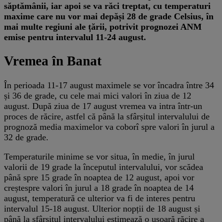
săptămânii, iar apoi se va răci treptat, cu temperaturi
maxime care nu vor mai depăși 28 de grade Celsius, în
mai multe regiuni ale țării, potrivit prognozei ANM
emise pentru intervalul 11-24 august.
Vremea în Banat
În perioada 11-17 august maximele se vor încadra între 34
și 36 de grade, cu cele mai mici valori în ziua de 12
august. După ziua de 17 august vremea va intra într-un
proces de răcire, astfel că până la sfârșitul intervalului de
prognoză media maximelor va coborî spre valori în jurul a
32 de grade.
Temperaturile minime se vor situa, în medie, în jurul
valorii de 19 grade la începutul intervalului, vor scădea
până spre 15 grade în noaptea de 12 august, apoi vor
creștespre valori în jurul a 18 grade în noaptea de 14
august, temperatură ce ulterior va fi de interes pentru
intervalul 15-18 august. Ulterior nopții de 18 august și
până la sfârșitul intervalului estimează o ușoară răcire a