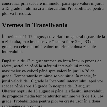
concretiza prin scădere minimelor până spre valori în jurul
a 15 grade în ultima zi a intervalului. Probabilitatea pentru
ploi va fi redusă.
Vremea în Transilvania
În perioada 11-17 august, cu variații în general ușoare de la
o zi la alta, maximele se vor încadra între 29 și 33 de
grade, cu cele mai mici valori în primele doua zile ale
intervalului.
După ziua de 17 august vremea va intra într-un proces de
răcire, astfel că până la sfârșitul intervalului media
maximelor va coborî până spre valori în jurul a 28 de
grade. Temperaturile minime se vor situa, în medie, în
jurul valorii de 16 grade la începutul intervalului, apoi vor
scădea până spre 13 grade în noaptea de 13 august.
Ulterior nopții de 13 august și până la sfârșitul intervalului
de prognoză media temperaturilor minime va fi de 13…14
grade. Probabilitatea pentru ploi va crește ușor în a doua
săptămână de prognoză.