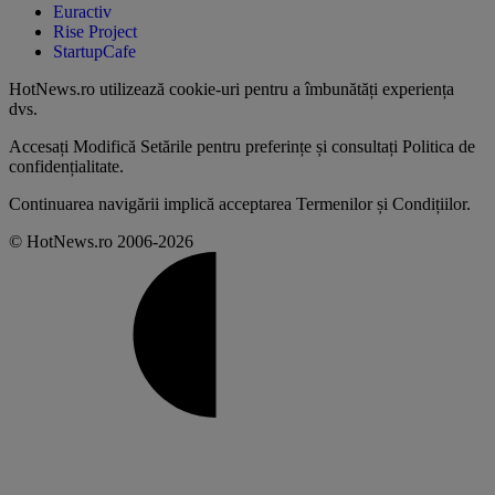
Euractiv
Rise Project
StartupCafe
HotNews.ro utilizează
cookie-uri pentru a îmbunătăți experiența
dvs
.
Accesați
Modifică Setările
pentru preferințe și consultați
Politica de
confidențialitate
.
Continuarea navigării implică acceptarea
Termenilor și Condițiilor
.
© HotNews.ro 2006-2026