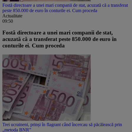
Fostă directoare a unei mari companii de stat, acuzată că a transferat
peste 850.000 de euro în conturile ei. Cum proceda
Actualitate
09:50
Fostă directoare a unei mari companii de stat,
acuzată că a transferat peste 850.000 de euro în
conturile ei. Cum proceda
Trei ucraineni, prinși în flagrant când încercau să păcălească prin
„metoda BNR”