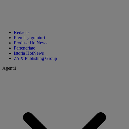
Redacția
Premii și granturi
Produse HotNews
Parteneriate
Istoria HotNews
ZYX Publishing Group
Agentii