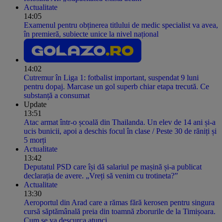
Actualitate
14:05
Examenul pentru obținerea titlului de medic specialist va avea,
în premieră, subiecte unice la nivel național
14:02
Cutremur în Liga 1: fotbalist important, suspendat 9 luni
pentru dopaj. Marcase un gol superb chiar etapa trecută. Ce
substanță a consumat
Update
13:51
Atac armat într-o școală din Thailanda. Un elev de 14 ani și-a
ucis bunicii, apoi a deschis focul în clase / Peste 30 de răniți și
5 morți
Actualitate
13:42
Deputatul PSD care își dă salariul pe mașină și-a publicat
declarația de avere. „Vreți să venim cu trotineta?”
Actualitate
13:30
Aeroportul din Arad care a rămas fără kerosen pentru singura
cursă săptămânală preia din toamnă zborurile de la Timișoara.
Cum se va descurca atunci