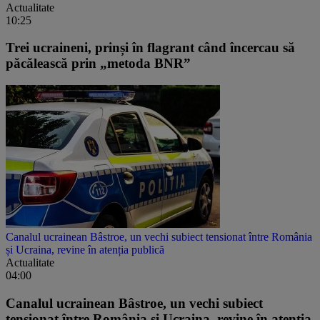
Actualitate
10:25
Trei ucraineni, prinși în flagrant când încercau să
păcălească prin „metoda BNR”
Canalul ucrainean Bâstroe, un vechi subiect tensionat între România
și Ucraina, revine în atenția publică
Actualitate
04:00
Canalul ucrainean Bâstroe, un vechi subiect
tensionat între România și Ucraina, revine în atenția