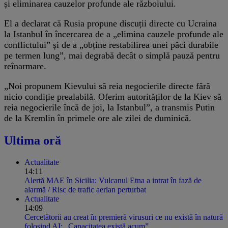
și eliminarea cauzelor profunde ale războiului.
El a declarat că Rusia propune discuții directe cu Ucraina
la Istanbul în încercarea de a „elimina cauzele profunde ale
conflictului” și de a „obține restabilirea unei păci durabile
pe termen lung”, mai degrabă decât o simplă pauză pentru
reînarmare.
„Noi propunem Kievului să reia negocierile directe fără
nicio condiție prealabilă. Oferim autorităților de la Kiev să
reia negocierile încă de joi, la Istanbul”, a transmis Putin
de la Kremlin în primele ore ale zilei de duminică.
Ultima oră
Actualitate
14:11
Alertă MAE în Sicilia: Vulcanul Etna a intrat în fază de
alarmă / Risc de trafic aerian perturbat
Actualitate
14:09
Cercetătorii au creat în premieră virusuri ce nu există în natură
folosind AI: „Capacitatea există acum”