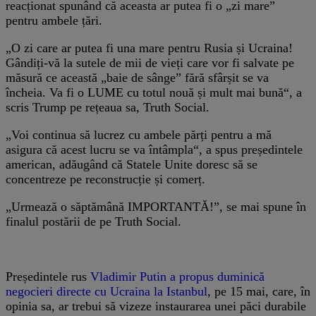
reacționat spunând că aceasta ar putea fi o „zi mare”
pentru ambele țări.
„O zi care ar putea fi una mare pentru Rusia și Ucraina!
Gândiți-vă la sutele de mii de vieți care vor fi salvate pe
măsură ce această „baie de sânge” fără sfârșit se va
încheia. Va fi o LUME cu totul nouă și mult mai bună“, a
scris Trump pe rețeaua sa, Truth Social.
„Voi continua să lucrez cu ambele părți pentru a mă
asigura că acest lucru se va întâmpla“, a spus președintele
american, adăugând că Statele Unite doresc să se
concentreze pe reconstrucție și comerț.
„Urmează o săptămână IMPORTANTĂ!”, se mai spune în
finalul postării de pe Truth Social.
Președintele rus
Vladimir Putin a propus duminică
negocieri directe cu Ucraina la Istanbul
, pe 15 mai, care, în
opinia sa, ar trebui să vizeze instaurarea unei păci durabile