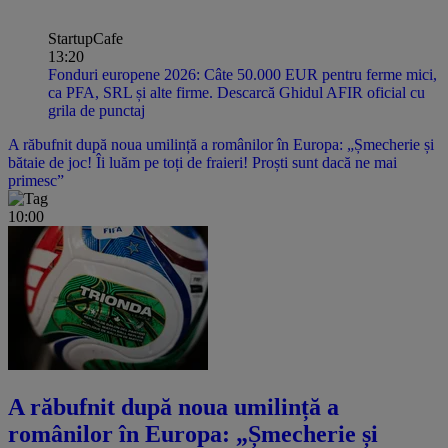
StartupCafe
13:20
Fonduri europene 2026: Câte 50.000 EUR pentru ferme mici,
ca PFA, SRL și alte firme. Descarcă Ghidul AFIR oficial cu
grila de punctaj
A răbufnit după noua umilință a românilor în Europa: „Șmecherie și
bătaie de joc! Îi luăm pe toți de fraieri! Proști sunt dacă ne mai
primesc”
10:00
A răbufnit după noua umilință a
românilor în Europa: „Șmecherie și