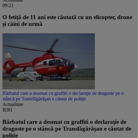
09:22
O fetiță de 11 ani este căutată cu un elicopter, drone
și câini de urmă
Bărbatul care a desenat cu graffiti o declaraţie de dragoste pe o
stâncă pe Transfăgărăşan e căutat de poliție
Actualitate
IERI
Bărbatul care a desenat cu graffiti o declaraţie de
dragoste pe o stâncă pe Transfăgărăşan e căutat de
poliție