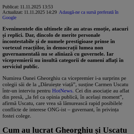
Publicat: 11.11.2025 13:53
Actualizat: 11.11.2025 14:29
Adaugă-ne ca sursă preferată în
Google
Evenimentele din ultimele zile au atras emoție, atacuri
și replici. Dar, dincolo de merite personale
incontestabile și de numele prestigioase prinse în
vortexul reacțiilor, în democrații lumea non
guvernamentală nu se aliniază cu guvernele. Iar
vicepremierii nu insultă categorii de oameni aflați în
serviciul public.
Numirea Oanei Gheorghiu ca vicepremier i-a surprins pe
colegii săi de la „Dăruiește viață”, susține Carmen Uscatu
într-un interviu pentru
HotNews.
Cei din asociație au aflat
din presă, „la fel ca opinia publică, în același moment”,
afirmă Uscatu, care vrea să lămurească rapid posibilele
conflicte de interese ONG-ist – guvernant, în privința
fostei colege.
Cum au lucrat Gheorghiu și Uscatu