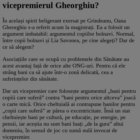
vicepremierul Gheorghiu?
În același spirit beligerant exersat pe Grindeanu, Oana
Gheorghiu s-a referit acum la magistrați. Ea a folosit un
argument imbatabil: argumentul copiilor bolnavi. Normal,
între copii bolnavi și Lia Savonea, pe cine alegeți? Dar de
ce să alegem?
Asociațiile care se ocupă cu problemele din Sănătate au
acest avantaj față de orice alte ONG-uri. Pentru că ele
strâng bani ca să ajute într-o zonă delicată, cea a
suferințelor din sănătate.
Dar un vicepremier care folosește argumentul „bani pentru
copiii care suferă” contra ”bani pentru orice altceva” joacă
o carte mică. Orice cheltuială ai contrapune banilor pentru
„copii care suferă” ar părea o excentricitate. Însă un stat
cheltuiește bani pe cultură, pe educație, pe energie, pe
pensii, iar aceștia nu sunt bani luați „de la gura” altui
domeniu, în sensul de joc cu sumă nulă invocat de
vicepremier.