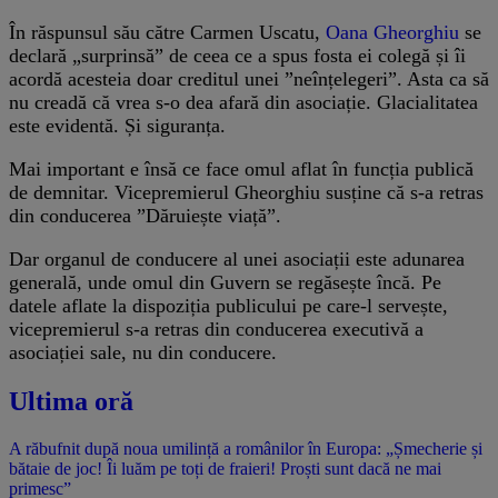
În răspunsul său către Carmen Uscatu,
Oana Gheorghiu
se
declară „surprinsă” de ceea ce a spus fosta ei colegă și îi
acordă acesteia doar creditul unei ”neînțelegeri”. Asta ca să
nu creadă că vrea s-o dea afară din asociație. Glacialitatea
este evidentă. Și siguranța.
Mai important e însă ce face omul aflat în funcția publică
de demnitar. Vicepremierul Gheorghiu susține că s-a retras
din conducerea ”Dăruiește viață”.
Dar organul de conducere al unei asociații este adunarea
generală, unde omul din Guvern se regăsește încă. Pe
datele aflate la dispoziția publicului pe care-l servește,
vicepremierul s-a retras din conducerea executivă a
asociației sale, nu din conducere.
Ultima oră
A răbufnit după noua umilință a românilor în Europa: „Șmecherie și
bătaie de joc! Îi luăm pe toți de fraieri! Proști sunt dacă ne mai
primesc”