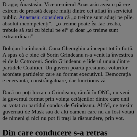
Dragoș Anastasiu. Vicepremierul Anastasiu avea o părere
extrem de proastă despre mulți dintre cei aflați în serviciul
public.
Anastasiu considera
că „o treime sunt aduși pe pile,
absolut incompetenți”, „o treime poate își fac treaba,
trebuie să stai cu biciul pe ei” și doar „o treime sunt
extraordinari”.
Bolojan l-a înlocuit. Oana Gheorghiu a început tot în forță.
A spus că e bine că Sorin Grindeanu n-a venit la învestirea
ei de la Cotroceni. Sorin Grindeanu e liderul unuia dintre
partidele Coaliției. Un guvern poartă presiunea voturilor
acordate partidelor care au format executivul. Democrația
e enervantă, constrângătoare, dar funcționează.
Dacă nu poți lucra cu Grindeanu, rămâi în ONG, nu veni
la guvernul format prin voința cetățenilor dintre care unii
au votat cu partidul condus de Grindeanu. Altfel, ne trezim
guvernați de Musk sau de alți oameni care nu au fost votați
de nimeni și nici nu pot fi trași la răspundere, prin vot.
Din care conducere s-a retras