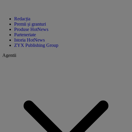
Redacția
Premii și granturi
Produse HotNews
Parteneriate
Istoria HotNews
ZYX Publishing Group
Agentii