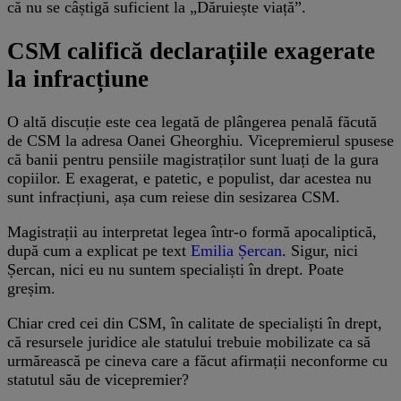
că nu se câștigă suficient la „Dăruiește viață”.
CSM califică declarațiile exagerate
la infracțiune
O altă discuție este cea legată de plângerea penală făcută
de CSM la adresa Oanei Gheorghiu. Vicepremierul spusese
că banii pentru pensiile magistraților sunt luați de la gura
copiilor. E exagerat, e patetic, e populist, dar acestea nu
sunt infracțiuni, așa cum reiese din sesizarea CSM.
Magistrații au interpretat legea într-o formă apocaliptică,
după cum a explicat pe text
Emilia Șercan
. Sigur, nici
Șercan, nici eu nu suntem specialiști în drept. Poate
greșim.
Chiar cred cei din CSM, în calitate de specialiști în drept,
că resursele juridice ale statului trebuie mobilizate ca să
urmărească pe cineva care a făcut afirmații neconforme cu
statutul său de vicepremier?