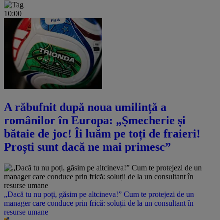
10:00
A răbufnit după noua umilință a
românilor în Europa: „Șmecherie și
bătaie de joc! Îi luăm pe toți de fraieri!
Proști sunt dacă ne mai primesc”
„Dacă tu nu poți, găsim pe altcineva!” Cum te protejezi de un
manager care conduce prin frică: soluții de la un consultant în
resurse umane