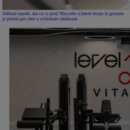
Slăbești repede, dar cu ce preț? Riscurile scăderii bruște în greutate
și primul pas către o schimbare sănătoasă