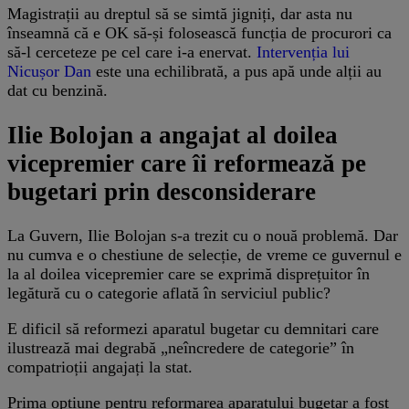
Magistrații au dreptul să se simtă jigniți, dar asta nu
înseamnă că e OK să-și folosească funcția de procurori ca
să-l cerceteze pe cel care i-a enervat.
Intervenția lui
Nicușor Dan
este una echilibrată, a pus apă unde alții au
dat cu benzină.
Ilie Bolojan a angajat al doilea
vicepremier care îi reformează pe
bugetari prin desconsiderare
La Guvern, Ilie Bolojan s-a trezit cu o nouă problemă. Dar
nu cumva e o chestiune de selecție, de vreme ce guvernul e
la al doilea vicepremier care se exprimă disprețuitor în
legătură cu o categorie aflată în serviciul public?
E dificil să reformezi aparatul bugetar cu demnitari care
ilustrează mai degrabă „neîncredere de categorie” în
compatrioții angajați la stat.
Prima opțiune pentru reformarea aparatului bugetar a fost