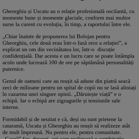
Gheorghiu și Uscatu au o relație profesională oscilantă, cu
momente bune și momente glaciale, conform mai multor
surse la curent cu evoluția, în timp, a raportului între ele.
„Chiar înainte de propunerea lui Bolojan pentru
Gheorghiu, cele două erau într-o fază rece a relației”, a
explicat un om din vecinătatea lor, într-o discuție
confidențială. Dar acesta e un lucru care se poate întâmpla
acolo unde lucrează 100 de ore pe săptămână personalități
puternice.
Genul de oameni care au reușit să adune din piatră seacă
zeci de milioane pentru un spital de copii nu se lasă aliniați
în cazarma unei singure opinii. „Dăruiește viață” e o
echipă. Iar o echipă are zigzagurile și tensiunile sale
interne.
Formidabil și de neuitat e că, deși nu sunt prietene la
cataramă, Uscatu și Gheorghiu au reușit să realizeze atât
de mult împreună. Nu pentru ele, pentru comunitate.
„Gașcă” fac, deseori, cei care realizează o combinație.