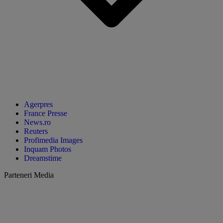
Agerpres
France Presse
News.ro
Reuters
Profimedia Images
Inquam Photos
Dreamstime
Parteneri Media