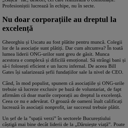
Profesioniștii lucrează în echipe, nu în secte.
Nu doar corporațiile au dreptul la
excelență
Gheorghiu și Uscatu au fost plătite pentru muncă. Colegii
lor de la asociație sunt plătiți. Dar cum altcumva? În toată
lumea liderii ONG-urilor sunt greu de găsit. Munca
acestora e complexă și dificilă emoțional. Să strângi bani și
să-i folosești eficient e un lucru infernal. De aceea Bill
Gates își salarizează șefii fundațiilor sale la nivel de CEO.
Când, în mod populist, spunem că asociațiile și ONG-urile
trebuie să lucreze exclusiv pe bază de voluntariat, de fapt
afirmăm că doar marile corporații au dreptul la excelență.
Ceea ce nu e adevărat. O groază de oameni înalt calificați
lucrează în asociații nonprofit, iar succesul trebuie plătit.
Un șef de la ”spații verzi” în sectorele Bucureștiului
câștigă mai bine decât liderii de la „Dăruiește viață”. Poate