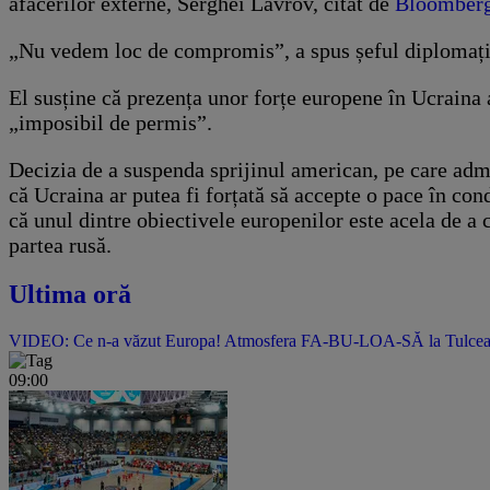
afacerilor externe, Serghei Lavrov, citat de
Bloomber
„Nu vedem loc de compromis”, a spus șeful diplomației
El susține că prezența unor forțe europene în Ucraina
„imposibil de permis”.
Decizia de a suspenda sprijinul american, pe care adm
că Ucraina ar putea fi forțată să accepte o pace în c
că unul dintre obiectivele europenilor este acela de a c
partea rusă.
Ultima oră
VIDEO: Ce n-a văzut Europa! Atmosfera FA-BU-LOA-SĂ la Tulcea! Pes
09:00