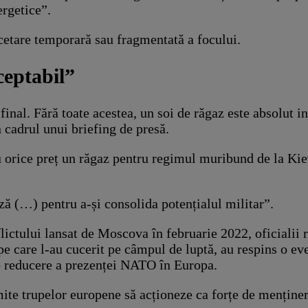
ergetice”.
ncetare temporară sau fragmentată a focului.
ceptabil”
final. Fără toate acestea, un soi de răgaz este absolut i
 cadrul unui briefing de presă.
 orice preț un răgaz pentru regimul muribund de la Kiev
ză (…) pentru a-și consolida potențialul militar”.
lictului lansat de Moscova în februarie 2022, oficialii r
 pe care l-au cucerit pe câmpul de luptă, au respins o e
e o reducere a prezenței NATO în Europa.
ite trupelor europene să acționeze ca forțe de menținere