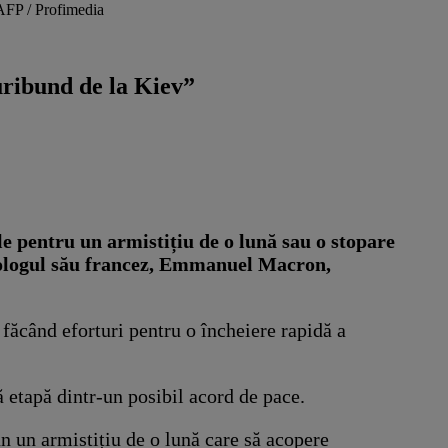
AFP / Profimedia
uribund de la Kiev”
le pentru un armistițiu de o lună sau o stopare
 omologul său francez, Emmanuel Macron,
făcând eforturi pentru o încheiere rapidă a
ă etapă dintr-un posibil acord de pace.
 un armistițiu de o lună care să acopere