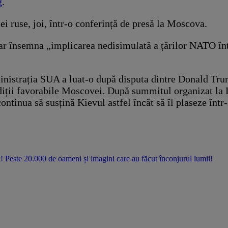
g
.
 ruse, joi, într-o conferință de presă la Moscova.
 ar însemna „implicarea nedisimulată a țărilor NATO înt
inistrația SUA a luat-o după disputa dintre Donald Tru
ondiții favorabile Moscovei. După summitul organizat la
ontinua să susțină Kievul astfel încât să îl plaseze într
te 20.000 de oameni și imagini care au făcut înconjurul lumii!