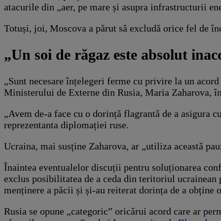
atacurile din „aer, pe mare și asupra infrastructurii en
Totuși, joi, Moscova a părut să excludă orice fel de î
„Un soi de răgaz este absolut inac
„Sunt necesare înțelegeri ferme cu privire la un acord 
Ministerului de Externe din Rusia, Maria Zaharova, în
„Avem de-a face cu o dorință flagrantă de a asigura cu
reprezentanta diplomației ruse.
Ucraina, mai susține Zaharova, ar „utiliza această pau
Înaintea eventualelor discuții pentru soluționarea conf
exclus posibilitatea de a ceda din teritoriul ucrainean
menținere a păcii și și-au reiterat dorința de a obțin
Rusia se opune „categoric” oricărui acord care ar perm