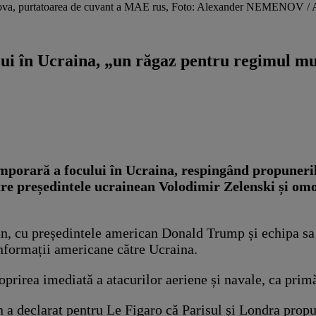
harova, purtatoarea de cuvant a MAE rus, Foto: Alexander NEMENOV / 
lui în Ucraina, „un răgaz pentru regimul m
temporară a focului în Ucraina, respingând propuneri
 către președintele ucrainean Volodimir Zelenski și
an, cu președintele american Donald Trump și echipa sa 
informații americane către Ucraina.
oprirea imediată a atacurilor aeriene și navale, ca prim
 declarat pentru Le Figaro că Parisul și Londra propun