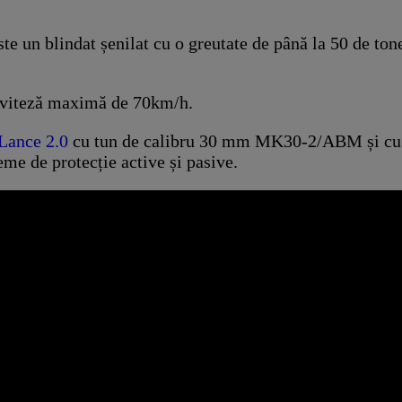
 un blindat șenilat cu o greutate de până la 50 de tone 
o viteză maximă de 70km/h.
Lance 2.0
cu tun de calibru 30 mm MK30-2/ABM și cu la
eme de protecție active și pasive.