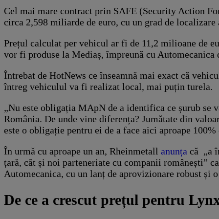
Cel mai mare contract prin SAFE (Security Action For 
circa 2,598 miliarde de euro, cu un grad de localiza
Prețul calculat per vehicul ar fi de 11,2 milioane de 
vor fi produse la Mediaș, împreună cu Automecanica d
Întrebat de HotNews ce înseamnă mai exact că vehiculu
întreg vehiculul va fi realizat local, mai puțin turela.
„Nu este obligația MApN de a identifica ce șurub se va
România. De unde vine diferența? Jumătate din valoarea
este o obligație pentru ei de a face aici aproape 100
În urmă cu aproape un an, Rheinmetall
anunța
că „a în
țară, cât și noi parteneriate cu companii românești” c
Automecanica, cu un lanț de aprovizionare robust și o
De ce a crescut prețul pentru Lyn