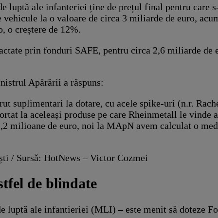
 luptă ale infanteriei ține de prețul final pentru care 
vehicule la o valoare de circa 3 miliarde de euro, acu
o, o creștere de 12%.
actate prin fonduri SAFE, pentru circa 2,6 miliarde de e
nistrul Apărării a răspuns:
t suplimentari la dotare, cu acele spike-uri (n.r. Rache
aportat la aceleași produse pe care Rheinmetall le vinde a
11,2 milioane de euro, noi la MApN avem calculat o med
ti / Sursă: HotNews – Victor Cozmei
tfel de blindate
e luptă ale infantieriei (MLI) – este menit să doteze F