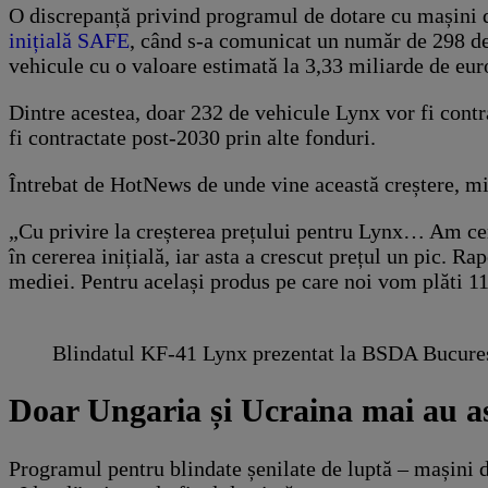
O discrepanță privind programul de dotare cu mașini de
inițială SAFE
, când s-a comunicat un număr de 298 de 
vehicule cu o valoare estimată la 3,33 miliarde de eur
Dintre acestea, doar 232 de vehicule Lynx vor fi contr
fi contractate post-2030 prin alte fonduri.
Întrebat de HotNews de unde vine această creștere, mi
„Cu privire la creșterea prețului pentru Lynx… Am ceru
în cererea inițială, iar asta a crescut prețul un pic. R
mediei. Pentru același produs pe care noi vom plăti 
Blindatul KF-41 Lynx prezentat la BSDA Bucureș
Doar Ungaria și Ucraina mai au as
Programul pentru blindate șenilate de luptă – mașini d