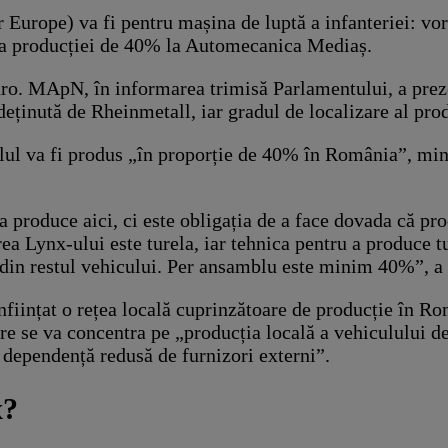
Europe) va fi pentru mașina de luptă a infanteriei: vor
re a producției de 40% la Automecanica Mediaș.
euro. MApN, în informarea trimisă Parlamentului, a prez
eținută de Rheinmetall, iar gradul de localizare al pr
l va fi produs „în proporție de 40% în România”, minis
 produce aici, ci este obligația de a face dovada că pro
 Lynx-ului este turela, iar tehnica pentru a produce tu
% din restul vehicului. Per ansamblu este minim 40%”, 
ființat o rețea locală cuprinzătoare de producție în Ro
are se va concentra pe „producția locală a vehiculului d
 dependență redusă de furnizori externi”.
x?