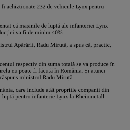
 fi achizționate 232 de vehicule Lynx pentru
entat că mașinile de luptă ale infanteriei Lynx
oducției va fi de minim 40%.
trul Apărării, Radu Miruță, a spus că, practic,
centul respectiv din suma totală se va produce în
rela nu poate fi făcută în România. Și atunci
a răspuns ministrul Radu Miruță.
mânia, care include atât propriile companii din
e luptă pentru infanterie Lynx la Rheinmetall