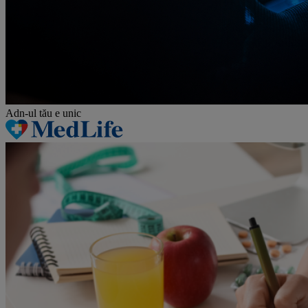
Adn-ul tău
e unic