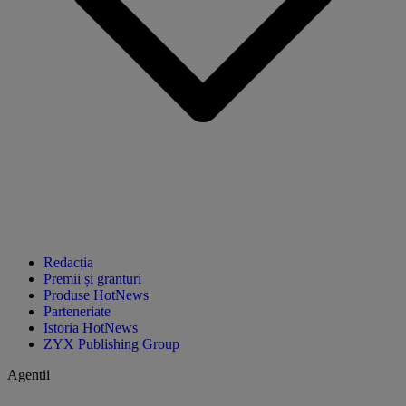
Redacția
Premii și granturi
Produse HotNews
Parteneriate
Istoria HotNews
ZYX Publishing Group
Agentii