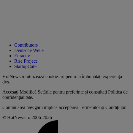
Contributors
Deutsche Welle
Euractiv
Rise Project
StartupCafe
HotNews.ro utilizează
cookie-uri pentru a îmbunătăți experiența
dvs
.
Accesați
Modifică Setările
pentru preferințe și consultați
Politica de
confidențialitate
.
Continuarea navigării implică acceptarea
Termenilor și Condițiilor
.
© HotNews.ro 2006-2026