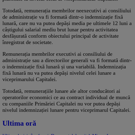
Totodată, remunerația membrilor neexecutivi ai consiliului
de administrație va fi formată dintr-o indemnizație fixă
lunară, care nu va putea depăși media pe ultimele 12 luni a
câștigului salarial mediu brut lunar pentru activitatea
desfășurată conform obiectului principal de activitate
înregistrat de societate.
Remunerația membrilor executivi ai consiliului de
administrație sau a directorilor generali va fi formată dintr-
o indemnizație fixă lunară și una variabilă. Indemnizația
fixă lunară nu va putea depăși nivelul celei lunare a
viceprimarului Capitalei.
Totodată, remunerațiile lunare ale altor conducători ai
operatorilor economici ce au contract individual de muncă
cu companiile Primăriei Capitalei nu vor putea depăși
nivelul indemnizației lunare pentru viceprimarul Capitalei.
Ultima oră