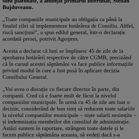
sunt plafonate, a anunțat primarul interimar, Stelian
Bujduveanu.
„Toate companiile municipale au obligația ca până la
finalul zilei să implementeze hotărârea de Consiliu. Altfel,
riscă sancțiuni”, a spus edilul general, într-o declarație
acordată presei, potrivit Agerpres.
Acesta a declarat că luni se împlinesc 45 de zile de la
aprobarea hotărârii respective de către CGMB, precizând
că în cursul acestei săptămâni va face publice informațiile
privind modul în care a fost pusă în aplicare decizia
Consiliului General.
„Voi avea o discuție cu fiecare director în parte, din
companii. Cred că e foarte mult de făcut la nivelul
companiilor municipale. În urmă cu 45 de zile am luat o
decizie, considerând de bun simț să reducem toate salariile
la nivelul companiilor municipale – niște salarii nesimțite –
și indemnizația membrilor din consiliul de administrație.
Astăzi suntem în raportare, strângem toate datele și le
facem publice săptămâna aceasta, să vedeți dacă s-a