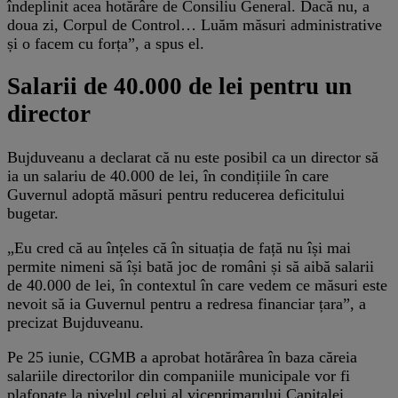
îndeplinit acea hotărâre de Consiliu General. Dacă nu, a
doua zi, Corpul de Control… Luăm măsuri administrative
și o facem cu forța”, a spus el.
Salarii de 40.000 de lei pentru un
director
Bujduveanu a declarat că nu este posibil ca un director să
ia un salariu de 40.000 de lei, în condițiile în care
Guvernul adoptă măsuri pentru reducerea deficitului
bugetar.
„Eu cred că au înțeles că în situația de față nu își mai
permite nimeni să își bată joc de români și să aibă salarii
de 40.000 de lei, în contextul în care vedem ce măsuri este
nevoit să ia Guvernul pentru a redresa financiar țara”, a
precizat Bujduveanu.
Pe 25 iunie, CGMB a aprobat hotărârea în baza căreia
salariile directorilor din companiile municipale vor fi
plafonate la nivelul celui al viceprimarului Capitalei.