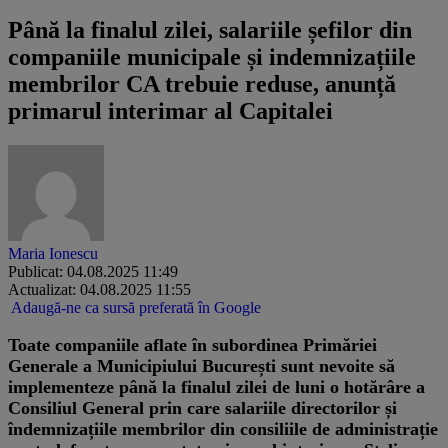
Până la finalul zilei, salariile șefilor din
companiile municipale și indemnizațiile
membrilor CA trebuie reduse, anunță
primarul interimar al Capitalei
Maria Ionescu
Publicat: 04.08.2025 11:49
Actualizat: 04.08.2025 11:55
Adaugă-ne ca sursă preferată în Google
Toate companiile aflate în subordinea Primăriei
Generale a Municipiului București sunt nevoite să
implementeze până la finalul zilei de luni o hotărâre a
Consiliul General prin care salariile directorilor și
îndemnizațiile membrilor din consiliile de administrație