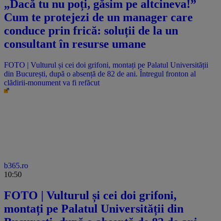
„Dacă tu nu poți, găsim pe altcineva!”
Cum te protejezi de un manager care
conduce prin frică: soluții de la un
consultant în resurse umane
FOTO | Vulturul și cei doi grifoni, montați pe Palatul Universității
din București, după o absență de 82 de ani. Întregul fronton al
clădirii-monument va fi refăcut
b365.ro
10:50
FOTO | Vulturul și cei doi grifoni,
montați pe Palatul Universității din