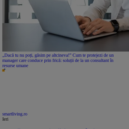
„Dacă tu nu poți, găsim pe altcineva!” Cum te protejezi de un
manager care conduce prin frică: soluții de la un consultant în
resurse umane
smartliving.ro
Ieri