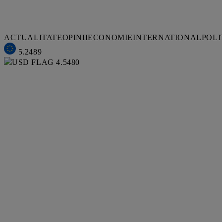
ACTUALITATE
OPINII
ECONOMIE
INTERNATIONAL
POLI
5.2489
4.5480