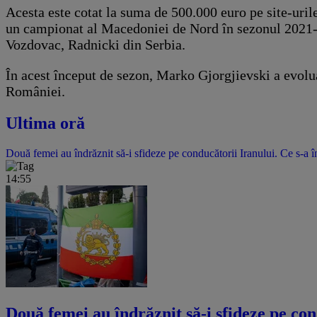
Acesta este cotat la suma de 500.000 euro pe site-urile
un campionat al Macedoniei de Nord în sezonul 2021-20
Vozdovac, Radnicki din Serbia.
În acest început de sezon, Marko Gjorgjievski a evolu
României.
Ultima oră
Două femei au îndrăznit să-i sfideze pe conducătorii Iranului. Ce s-a î
14:55
Două femei au îndrăznit să-i sfideze pe con