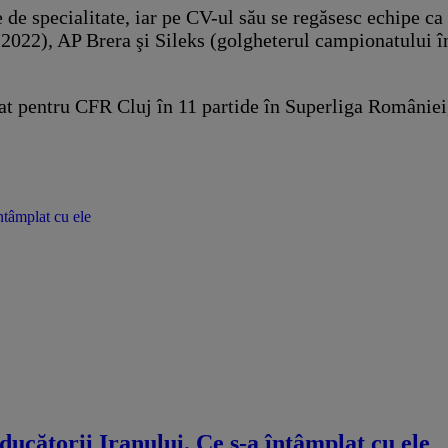
 de specialitate, iar pe CV-ul său se regăsesc echipe ca
22), AP Brera şi Sileks (golgheterul campionatului în 
at pentru CFR Cluj în 11 partide în Superliga României,
ntâmplat cu ele
ducătorii Iranului. Ce s-a întâmplat cu ele