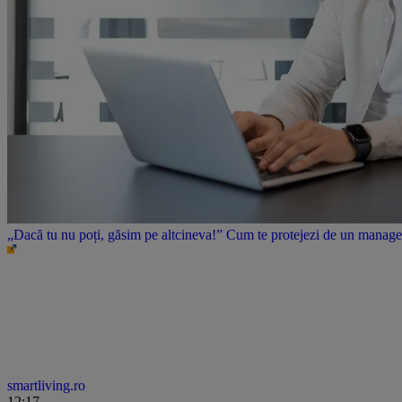
„Dacă tu nu poți, găsim pe altcineva!” Cum te protejezi de un manager 
smartliving.ro
12:17