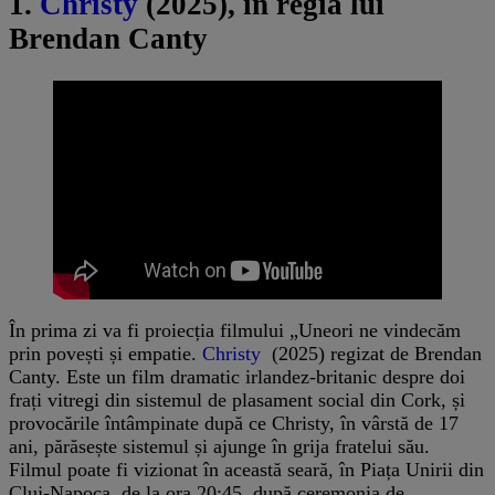
1.
Christy
(2025), în regia lui
Brendan Canty
În prima zi va fi proiecția filmului „Uneori ne vindecăm
prin povești și empatie.
Christy
(2025) regizat de Brendan
Canty. Este un film dramatic irlandez-britanic despre doi
frați vitregi din sistemul de plasament social din Cork, și
provocările întâmpinate după ce Christy, în vârstă de 17
ani, părăsește sistemul și ajunge în grija fratelui său.
Filmul poate fi vizionat în această seară, în Piața Unirii din
Cluj-Napoca, de la ora 20:45, după ceremonia de