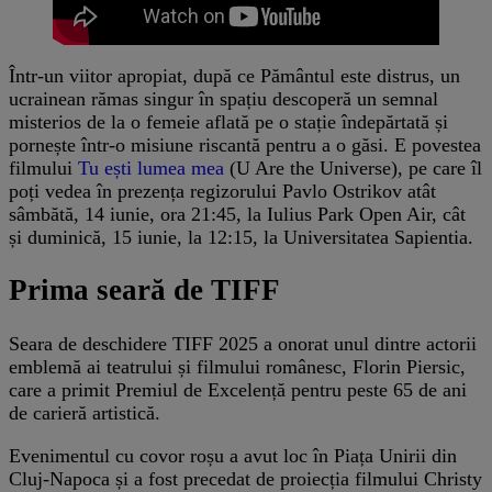
Într-un viitor apropiat, după ce Pământul este distrus, un
ucrainean rămas singur în spațiu descoperă un semnal
misterios de la o femeie aflată pe o stație îndepărtată și
pornește într-o misiune riscantă pentru a o găsi. E povestea
filmului
Tu ești lumea mea
(U Are the Universe), pe care îl
poți vedea în prezența regizorului Pavlo Ostrikov atât
sâmbătă, 14 iunie, ora 21:45, la Iulius Park Open Air, cât
și duminică, 15 iunie, la 12:15, la Universitatea Sapientia.
Prima seară de TIFF
Seara de deschidere TIFF 2025 a onorat unul dintre actorii
emblemă ai teatrului și filmului românesc, Florin Piersic,
care a primit Premiul de Excelență pentru peste 65 de ani
de carieră artistică.
Evenimentul cu covor roșu a avut loc în Piața Unirii din
Cluj-Napoca și a fost precedat de proiecția filmului Christy