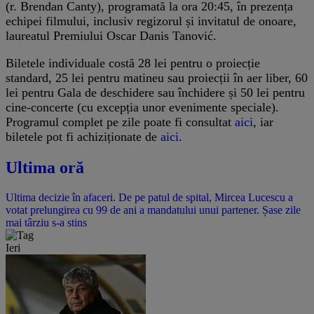
(r. Brendan Canty), programată la ora 20:45, în prezența
echipei filmului, inclusiv regizorul și invitatul de onoare,
laureatul Premiului Oscar Danis Tanović.
Biletele individuale costă 28 lei pentru o proiecție
standard, 25 lei pentru matineu sau proiecții în aer liber, 60
lei pentru Gala de deschidere sau închidere și 50 lei pentru
cine-concerte (cu excepția unor evenimente speciale).
Programul complet pe zile poate fi consultat
aici
, iar
biletele pot fi achiziționate de
aici
.
Ultima oră
Ultima decizie în afaceri. De pe patul de spital, Mircea Lucescu a
votat prelungirea cu 99 de ani a mandatului unui partener. Șase zile
mai târziu s-a stins
Ieri