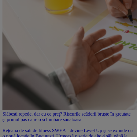
Slăbești repede, dar cu ce preț? Riscurile scăderii bruște în greutate
și primul pas către o schimbare sănătoasă
Rețeaua de săli de fitness SWEAT devine Level Up și se extinde cu
o nouă locație în București. Urmează o serie de alte 4 săli până la