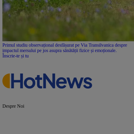
Primul studiu observațional desfășurat pe Via Transilvanica despre
impactul mersului pe jos asupra sănătății fizice și emoționale.
Înscrie-te și tu
Despre Noi