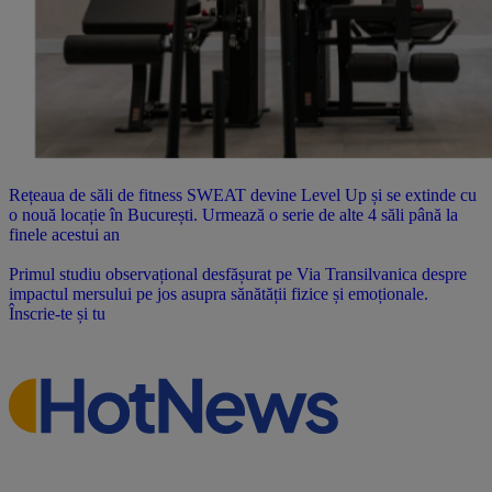
Rețeaua de săli de fitness SWEAT devine Level Up și se extinde cu
o nouă locație în București. Urmează o serie de alte 4 săli până la
finele acestui an
Primul studiu observațional desfășurat pe Via Transilvanica despre
impactul mersului pe jos asupra sănătății fizice și emoționale.
Înscrie-te și tu