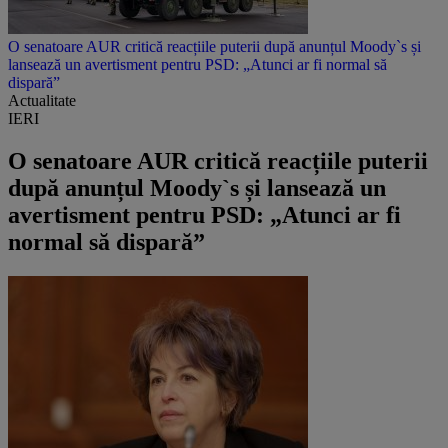
O senatoare AUR critică reacțiile puterii după anunțul Moody`s și
lansează un avertisment pentru PSD: „Atunci ar fi normal să
dispară”
Actualitate
IERI
O senatoare AUR critică reacțiile puterii
după anunțul Moody`s și lansează un
avertisment pentru PSD: „Atunci ar fi
normal să dispară”