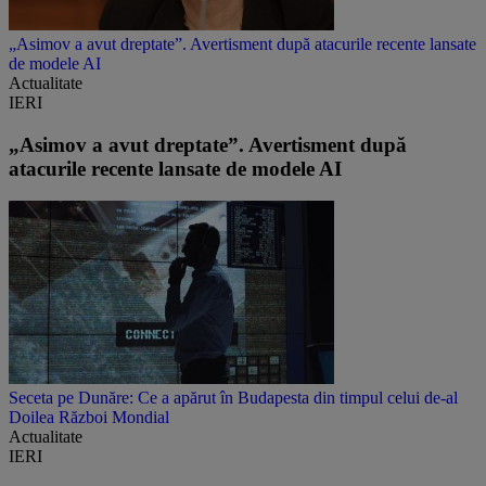
„Asimov a avut dreptate”. Avertisment după atacurile recente lansate
de modele AI
Actualitate
IERI
„Asimov a avut dreptate”. Avertisment după
atacurile recente lansate de modele AI
Seceta pe Dunăre: Ce a apărut în Budapesta din timpul celui de-al
Doilea Război Mondial
Actualitate
IERI