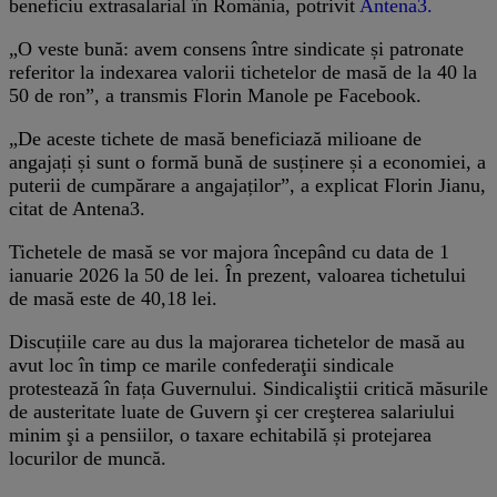
beneficiu extrasalarial în România, potrivit
Antena3.
„O veste bună: avem consens între sindicate și patronate
referitor la indexarea valorii tichetelor de masă de la 40 la
50 de ron”, a transmis Florin Manole pe Facebook.
„De aceste tichete de masă beneficiază milioane de
angajați și sunt o formă bună de susținere și a economiei, a
puterii de cumpărare a angajaților”, a explicat Florin Jianu,
citat de Antena3.
Tichetele de masă se vor majora începând cu data de 1
ianuarie 2026 la 50 de lei. În prezent, valoarea tichetului
de masă este de 40,18 lei.
Discuțiile care au dus la majorarea tichetelor de masă au
avut loc în timp ce marile confederaţii sindicale
protestează în fața Guvernului. Sindicaliştii critică măsurile
de austeritate luate de Guvern şi cer creşterea salariului
minim şi a pensiilor, o taxare echitabilă și protejarea
locurilor de muncă.