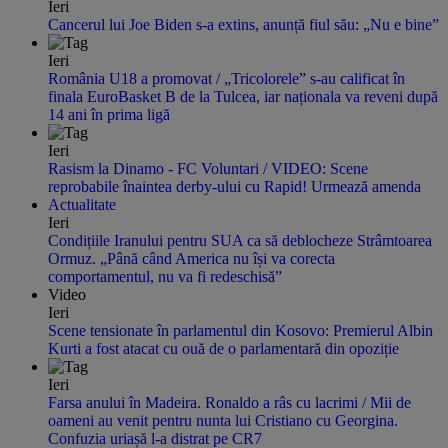
Ieri
Cancerul lui Joe Biden s-a extins, anunță fiul său: „Nu e bine”
Ieri
România U18 a promovat / „Tricolorele” s-au calificat în
finala EuroBasket B de la Tulcea, iar naționala va reveni după
14 ani în prima ligă
Ieri
Rasism la Dinamo - FC Voluntari / VIDEO: Scene
reprobabile înaintea derby-ului cu Rapid! Urmează amenda
Actualitate
Ieri
Condițiile Iranului pentru SUA ca să deblocheze Strâmtoarea
Ormuz. „Până când America nu își va corecta
comportamentul, nu va fi redeschisă”
Video
Ieri
Scene tensionate în parlamentul din Kosovo: Premierul Albin
Kurti a fost atacat cu ouă de o parlamentară din opoziție
Ieri
Farsa anului în Madeira. Ronaldo a râs cu lacrimi / Mii de
oameni au venit pentru nunta lui Cristiano cu Georgina.
Confuzia uriașă l-a distrat pe CR7