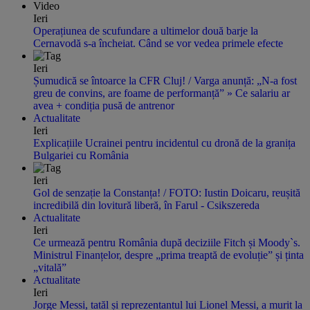
Video
Ieri
Operațiunea de scufundare a ultimelor două barje la
Cernavodă s-a încheiat. Când se vor vedea primele efecte
Ieri
Șumudică se întoarce la CFR Cluj! / Varga anunță: „N-a fost
greu de convins, are foame de performanță” » Ce salariu ar
avea + condiția pusă de antrenor
Actualitate
Ieri
Explicațiile Ucrainei pentru incidentul cu dronă de la granița
Bulgariei cu România
Ieri
Gol de senzație la Constanța! / FOTO: Iustin Doicaru, reușită
incredibilă din lovitură liberă, în Farul - Csikszereda
Actualitate
Ieri
Ce urmează pentru România după deciziile Fitch și Moody`s.
Ministrul Finanțelor, despre „prima treaptă de evoluție” și ținta
„vitală”
Actualitate
Ieri
Jorge Messi, tatăl și reprezentantul lui Lionel Messi, a murit la