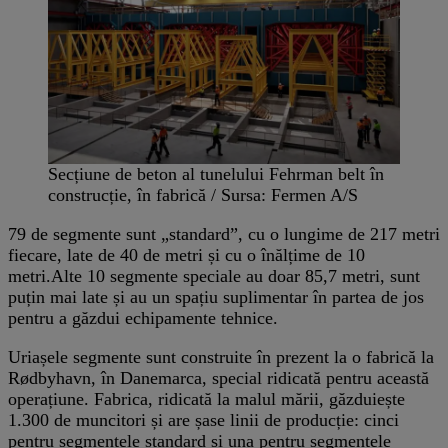
Secțiune de beton al tunelului Fehrman belt în
construcție, în fabrică / Sursa: Fermen A/S
79 de segmente sunt „standard”, cu o lungime de 217 metri
fiecare, late de 40 de metri și cu o înălțime de 10
metri.Alte 10 segmente speciale au doar 85,7 metri, sunt
puțin mai late și au un spațiu suplimentar în partea de jos
pentru a găzdui echipamente tehnice.
Uriașele segmente sunt construite în prezent la o fabrică la
Rødbyhavn, în Danemarca, special ridicată pentru această
operațiune. Fabrica, ridicată la malul mării, găzduiește
1.300 de muncitori și are șase linii de producție: cinci
pentru segmentele standard și una pentru segmentele