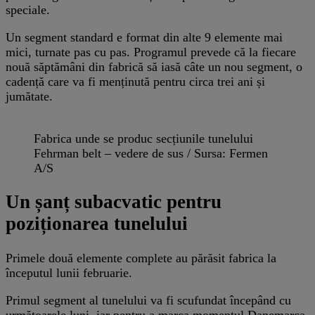
speciale.
Un segment standard e format din alte 9 elemente mai
mici, turnate pas cu pas. Programul prevede că la fiecare
nouă săptămâni din fabrică să iasă câte un nou segment, o
cadență care va fi menținută pentru circa trei ani și
jumătate.
Fabrica unde se produc secțiunile tunelului
Fehrman belt – vedere de sus / Sursa: Fermen
A/S
Un șanț subacvatic pentru
poziționarea tunelului
Primele două elemente complete au părăsit fabrica la
începutul lunii februarie.
Primul segment al tunelului va fi scufundat începând cu
următoarele luni, iar pentru a marca momentul Danemarca