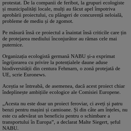
protestat. De la companii de feribot, la grupuri ecologiste
și municipalități locale, mulți au făcut apel împotriva
aprobării proiectului, cu plângeri de concurență neloială,
probleme de mediu și de zgomot.
Pe măsură însă ce proiectul a înaintat însă criticile care țin
de protejarea mediului înconjurător au rămas cele mai
puternice.
Organizația ecologistă germană NABU și-a exprimat
îngrijorarea cu privire la potențialele daune aduse
biodiversității din centura Fehmarn, o zonă protejată de
UE, scrie Euronews.
Aceștia se întreabă, de asemenea, dacă acest proiect chiar
îndeplinește ambițiile ecologice ale Comisiei Europene.
„Acesta nu este doar un proiect feroviar, ci aveți și patru
benzi pentru mașini și camioane. Și din câte am înțeles, nu
este cu adevărat un beneficiu pentru o schimbare a
transportului în Europa”, a declarat Malte Siegert, șeful
NABU.