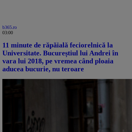
b365.ro
03:00
11 minute de răpăială feciorelnică la
Universitate. Bucureștiul lui Andrei în
vara lui 2018, pe vremea când ploaia
aducea bucurie, nu teroare