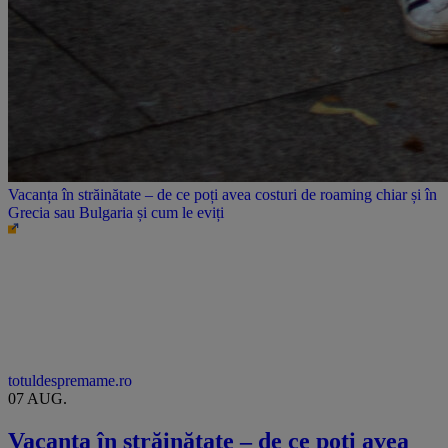
Vacanța în străinătate – de ce poți avea costuri de roaming chiar și în
Grecia sau Bulgaria și cum le eviți
totuldespremame.ro
07 AUG.
Vacanța în străinătate – de ce poți avea