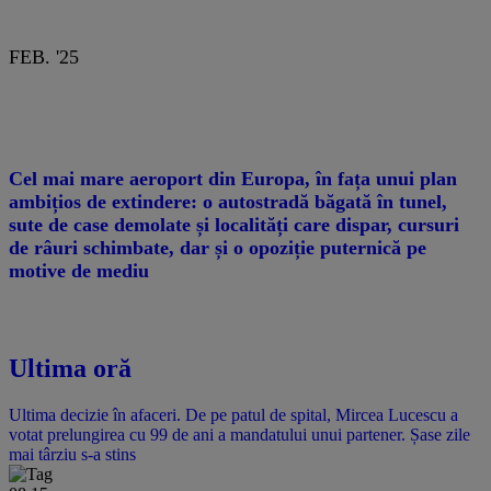
FEB. '25
Cel mai mare aeroport din Europa, în fața unui plan
ambițios de extindere: o autostradă băgată în tunel,
sute de case demolate și localități care dispar, cursuri
de râuri schimbate, dar și o opoziție puternică pe
motive de mediu
Ultima oră
Ultima decizie în afaceri. De pe patul de spital, Mircea Lucescu a
votat prelungirea cu 99 de ani a mandatului unui partener. Șase zile
mai târziu s-a stins