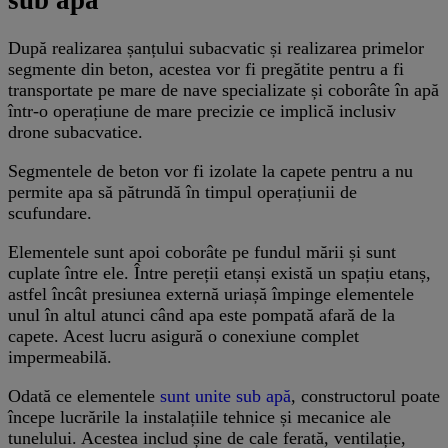
sub apă
După realizarea șanțului subacvatic și realizarea primelor
segmente din beton, acestea vor fi pregătite pentru a fi
transportate pe mare de nave specializate și coborâte în apă
într-o operațiune de mare precizie ce implică inclusiv
drone subacvatice.
Segmentele de beton vor fi izolate la capete pentru a nu
permite apa să pătrundă în timpul operațiunii de
scufundare.
Elementele sunt apoi coborâte pe fundul mării și sunt
cuplate între ele. Între pereții etanși există un spațiu etanș,
astfel încât presiunea externă uriașă împinge elementele
unul în altul atunci când apa este pompată afară de la
capete. Acest lucru asigură o conexiune complet
impermeabilă.
Odată ce elementele
sunt unite sub apă
, constructorul poate
începe lucrările la instalațiile tehnice și mecanice ale
tunelului. Acestea includ șine de cale ferată, ventilație,