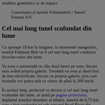
studiilor geotehnice și de impact.
Conexiunea și tunelul Fehmarnbelt / Sursă?
Femern A/S
Cel mai lung tunel scufundat din
lume
Cu aproape 18 km în lungime, la momentul inaugurării,
tunelul Fehmarn Belt va fi cel mai lung tunel combinat
feroviar-rutier din lume.
Va avea o autostradă cu câte două benzi pe sens, fiecare
sens având propria galerie. Totodată va avea și două linii
de tren electrificate, fiecare cu propria galerie, prin care
trenurile vor putea rula cu viteze de până la 200 km/h.
În același timp, proiectul va deveni și cel mai lung tunel
scufundat din lume, se arată pe
pagina proiectului
,
depășind actualul deținător al titlului, tunelul de 6,75 km
care a fost scufundat pe sub estuarul Pearl River din