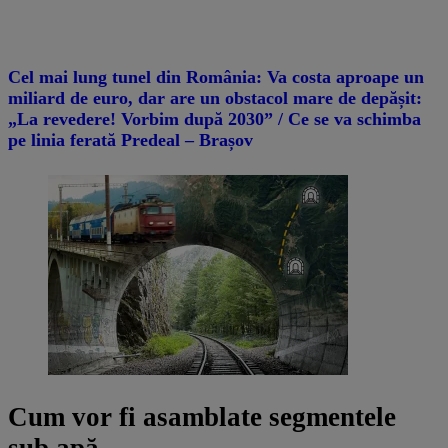
Cel mai lung tunel din România: Va costa aproape un
miliard de euro, dar are un obstacol mare de depășit:
„La revedere! Vorbim după 2030” / Ce se va schimba
pe linia ferată Predeal – Brașov
Cum vor fi asamblate segmentele