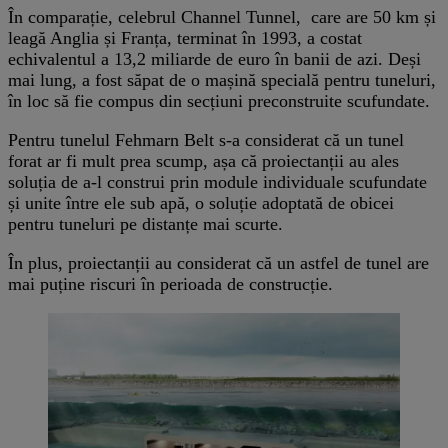
În comparație, celebrul Channel Tunnel, care are 50 km și
leagă Anglia și Franța, terminat în 1993, a costat
echivalentul a 13,2 miliarde de euro în banii de azi. Deși
mai lung, a fost săpat de o mașină specială pentru tuneluri,
în loc să fie compus din secțiuni preconstruite scufundate.
Pentru tunelul Fehmarn Belt s-a considerat că un tunel
forat ar fi mult prea scump, așa că proiectanții au ales
soluția de a-l construi prin module individuale scufundate
și unite între ele sub apă, o soluție adoptată de obicei
pentru tuneluri pe distanțe mai scurte.
În plus, proiectanții au considerat că un astfel de tunel are
mai puține riscuri în perioada de construcție.