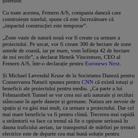
șoferilor.
Cu toate acestea, Femern A/S, compania daneză care
construiește tunelul, spune că este încrezătoare că
„impactul construcției este temporar”.
„Zone vaste de natură nouă vor fi create ca urmare a
proiectului. Pe uscat, vor fi create 300 de hectare de zone
umede de coastă, iar pe mare, vom înființa 42 de hectare
de noi recife”, a declarat Henrik Vincentsen, CEO al
Femern A/S, într-o declarație pentru
Euronews Next
.
Și Michael Løvendal Kruse de la Societatea Daneză pentru
Conservarea Naturii spunea pentru
CNN
că există totuși și
beneficii ale proiectului pentru mediu. „Ca parte a lui
Fehmarnbelt Tunnel se vor crea noi arii naturale și recifuri
stâncoase în apele daneze și germane. Natura are nevoie de
spațiu și va găsi mai mult, ca urmare a proiectului. Dar cel
mai mare beneficiu va fi pentru climă. Trecerea mai rapidă
a strâmtorii va face ca trenul să fie o opțiune serioasă în
dauna traficului aerian, iar transportul de mărfuri pe trenuri
electrice este de departe cea mai bună soluție pentru