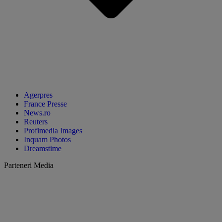
Agerpres
France Presse
News.ro
Reuters
Profimedia Images
Inquam Photos
Dreamstime
Parteneri Media