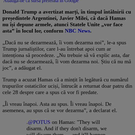
Adaugă-ne ca sursă preferată în Google
Donald Trump a avertizat marți, în timpul întâlnirii cu
președintele Argentinei, Javier Milei, că dacă Hamas
nu își depune armele, atunci Statele Unite „vor face
asta” în locul lor, conform
NBC News
.
„Dacă nu se dezarmează, îi vom dezarma noi”, le-a spus
Trump jurnaliștilor, care l-au întrebat apoi cum ar
intenționa să procedeze. „Nu trebuie să vă explic asta, dar
dacă nu se dezarmează, îi vom dezarma noi. Știu că nu mă
joc”, a adăugat el.
Trump a acuzat Hamas că a mințit în legătură cu numărul
trupurilor ostaticilor uciși, întrucât a returnat doar patru din
cele 28 despre care a spus că vor fi predate.
„Îi vreau înapoi. Asta au spus. Îi vreau înapoi. De
asemenea, au spus că se vor dezarma”, a declarat el.
.
@POTUS
on Hamas: "They will
disarm. And if they don't disarm, we
will disarm them — and it'll happen