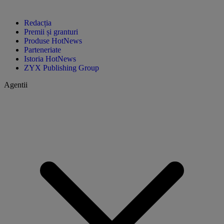
Redacția
Premii și granturi
Produse HotNews
Parteneriate
Istoria HotNews
ZYX Publishing Group
Agentii