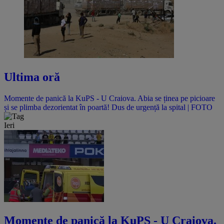
Ultima oră
Momente de panică la KuPS - U Craiova. Abia se ținea pe picioare
și se plimba dezorientat în poartă! Dus de urgență la spital | FOTO
Ieri
Momente de panică la KuPS - U Craiova.