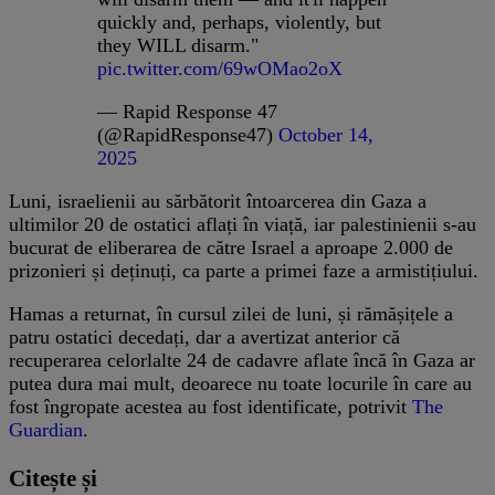
quickly and, perhaps, violently, but
they WILL disarm."
pic.twitter.com/69wOMao2oX
— Rapid Response 47
(@RapidResponse47)
October 14,
2025
Luni, israelienii au sărbătorit întoarcerea din Gaza a
ultimilor 20 de ostatici aflați în viață, iar palestinienii s-au
bucurat de eliberarea de către Israel a aproape 2.000 de
prizonieri și deținuți, ca parte a primei faze a armistițiului.
Hamas a returnat, în cursul zilei de luni, și rămășițele a
patru ostatici decedați, dar a avertizat anterior că
recuperarea celorlalte 24 de cadavre aflate încă în Gaza ar
putea dura mai mult, deoarece nu toate locurile în care au
fost îngropate acestea au fost identificate, potrivit
The
Guardian
.
Citește și