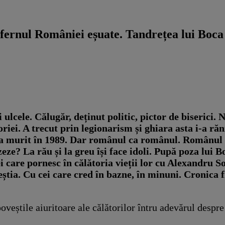
nfernul României eșuate. Tandrețea lui Boca
i ulcele.
Călugăr, deținut politic, pictor de biserici.
N
istoriei. A trecut prin legionarism și ghiara asta i-a
ie a murit în 1989. Dar românul ca românul. Românul 
eze? La rău și la greu își face idoli. Pupă poza lui 
ei care pornesc în călătoria vieții lor cu Alexandru 
ceștia. Cu cei care cred în bazne, în minuni. Cronica
oveștile aiuritoare ale călătorilor întru adevărul despr