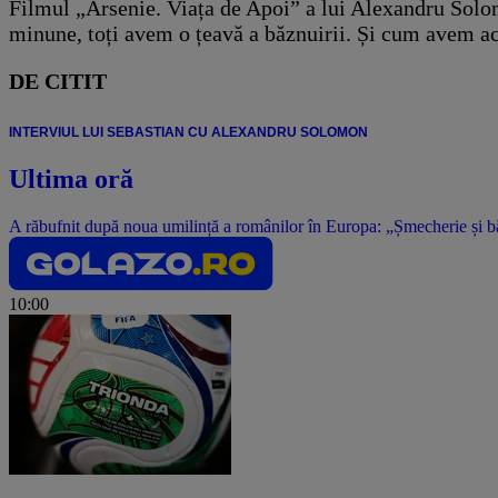
Filmul „Arsenie. Viața de Apoi” a lui Alexandru Solomo
minune, toți avem o țeavă a băznuirii. Și cum avem ace
DE CITIT
INTERVIUL LUI SEBASTIAN CU ALEXANDRU SOLOMON
Ultima oră
A răbufnit după noua umilință a românilor în Europa: „Șmecherie și băta
10:00