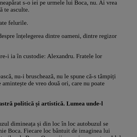
 neapărat s-o iei pe urmele lui Boca, nu. Ai vrea
ă te asculte.
te felurile.
despre înțelegerea dintre oameni, dintre regizor
re-i ia în custodie: Alexandru. Fratele lor
ească, nu-i bruschează, nu le spune că-s tâmpiți
 amintește de vreo două ori, care nu poate
stră politică și artistică. Lumea unde-l
zul dimineața și din loc în loc autobuzul se
enie Boca. Fiecare loc bântuit de imaginea lui