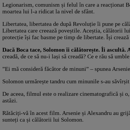
Legionarism, comunism și felul în care a reacționat Bo
moartea lui l-a ridicat la nivel de sfânt.
Libertatea, libertatea de după Revoluție îi pune pe căl
Libertatea care creează poveștile. Aceștia, călătorii lui
protecție își fac basme pe timp de libertate. Își crează
Dacă Boca tace, Solomon îi călătorește. Îi ascultă. 
creadă, de ce să nu-i lași să creadă? Ce e rău să umble
”Ei mă consideră făcător de minuni” – spunea Arsenie B
Solomon urmărește tandru cum minunile s-au săvîrșit în
De aceea, filmul este o realizare cinematografică și o
astăzi.
Rătăciți-vă în acest film. Arsenie și Alexandru au grijă
sunteți ca și călătorii lui Solomon.