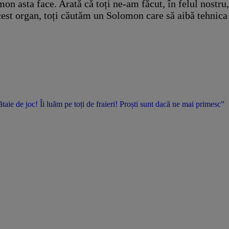
n asta face. Arată că toți ne-am făcut, în felul nostru,
st organ, toți căutăm un Solomon care să aibă tehnica și
ie de joc! Îi luăm pe toți de fraieri! Proști sunt dacă ne mai primesc”