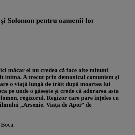
 și Solomon pentru oamenii lor
ici măcar el nu credea că face alte minuni
 rănit inima. A trecut prin demonicul comunism și
are o viață lungă de trăit după moartea lui
Boca pe unde o găsește și crede că adorarea asta
Solomon, regizorul. Regizor care pare înțeles cu
 filmului „Arsenie. Viața de Apoi” de
e Boca.