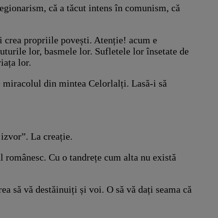
legionarism, că a tăcut intens în comunism, că
și crea propriile povești. Atenție! acum e
uturile lor, basmele lor. Sufletele lor însetate de
iața lor.
 miracolul din mintea Celorlalți. Lasă-i să
izvor”. La creație.
nul românesc. Cu o tandrețe cum alta nu există
rea să vă destăinuiți și voi. O să vă dați seama că