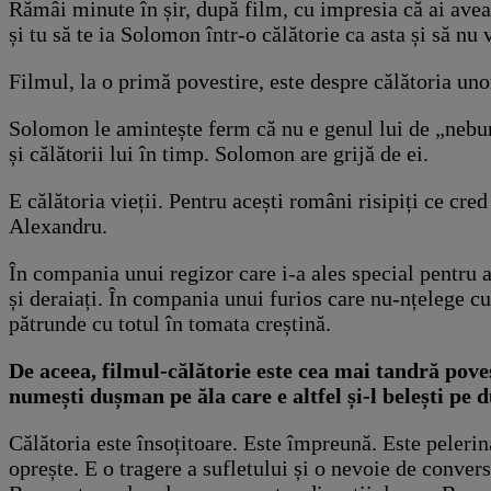
Rămâi minute în șir, după film, cu impresia că ai avea 
și tu să te ia Solomon într-o călătorie ca asta și să nu
Filmul, la o primă povestire, este despre călătoria uno
Solomon le amintește ferm că nu e genul lui de „nebuni
și călătorii lui în timp. Solomon are grijă de ei.
E călătoria vieții. Pentru acești români risipiți ce cr
Alexandru.
În compania unui regizor care i-a ales special pentru 
și deraiați. În compania unui furios care nu-nțelege c
pătrunde cu totul în tomata creștină.
De aceea, filmul-călătorie este cea mai tandră poves
numești dușman pe ăla care e altfel și-l belești pe 
Călătoria este însoțitoare. Este împreună. Este peleri
oprește. E o tragere a sufletului și o nevoie de conver