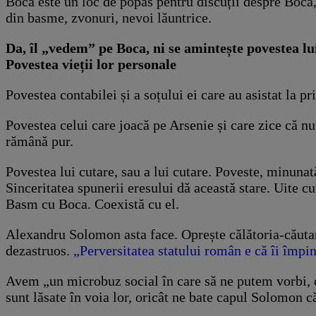
Boca este un loc de popas pentru discuții despre Boca,
din basme, zvonuri, nevoi lăuntrice.
Da, îl „vedem” pe Boca, ni se amintește povestea lui
Povestea vieții lor personale
Povestea contabilei și a soțului ei care au asistat la 
Povestea celui care joacă pe Arsenie și care zice că nu 
rămână pur.
Povestea lui cutare, sau a lui cutare. Poveste, minunat
Sinceritatea spunerii eresului dă această stare. Uite cu
Basm cu Boca. Coexistă cu el.
Alexandru Solomon asta face. Oprește călătoria-căutare
dezastruos.
„Perversitatea statului român e că îi împi
Avem „un microbuz social în care să ne putem vorbi, 
sunt lăsate în voia lor, oricât ne bate capul Solomon c