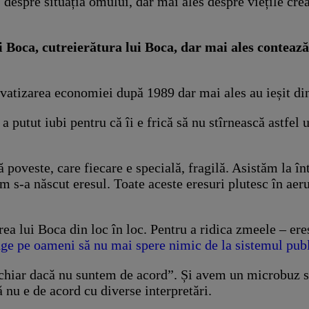
 despre situația omului, dar mai ales despre viețile cre
 Boca, cutreierătura lui Boca, dar mai ales contează 
privatizarea economiei după 1989 dar mai ales au ieșit di
a putut iubi pentru că îi e frică să nu stîrnească astfel u
ă poveste, care fiecare e specială, fragilă. Asistăm la î
m s-a născut eresul. Toate aceste eresuri plutesc în aeru
a lui Boca din loc în loc. Pentru a ridica zmeele – eres
nge pe oameni să nu mai spere nimic de la sistemul publ
chiar dacă nu suntem de acord”. Și avem un microbuz so
ă nu e de acord cu diverse interpretări.