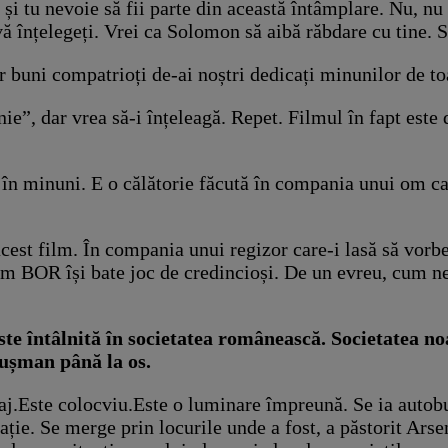
și tu nevoie să fii parte din această întâmplare. Nu, nu
 vă înțelegeți. Vrei ca Solomon să aibă răbdare cu tine. S
r buni compatrioți de-ai noștri dedicați minunilor de toa
e”, dar vrea să-i înțeleagă. Repet. Filmul în fapt este 
ed în minuni. E o călătorie făcută în compania unui om ca
acest film. În compania unui regizor care-i lasă să vorb
um BOR își bate joc de credincioși. De un evreu, cum ne
te întâlnită în societatea românească. Societatea noa
dușman până la os.
naj.Este colocviu.Este o luminare împreună. Se ia autobu
sație. Se merge prin locurile unde a fost, a păstorit Ars