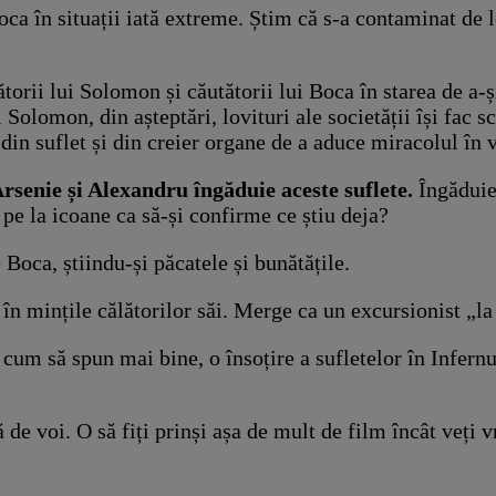
ca în situații iată extreme. Știm că s-a contaminat de 
ătorii lui Solomon și căutătorii lui Boca în starea de a-
 Solomon, din așteptări, lovituri ale societății își fac sc
 din suflet și din creier organe de a aduce miracolul în v
Arsenie și Alexandru îngăduie aceste suflete.
Îngăduie
 pe la icoane ca să-și confirme ce știu deja?
oca, știindu-și păcatele și bunătățile.
 mințile călătorilor săi. Merge ca un excursionist „la 
, cum să spun mai bine, o însoțire a sufletelor în Infer
 de voi. O să fiți prinși așa de mult de film încât veți v