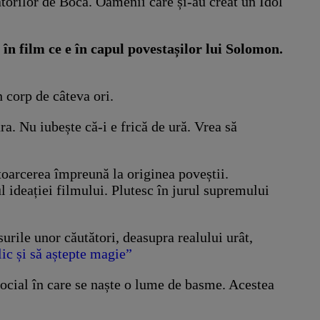
atorilor de Boca. Oamenii care și-au creat un Idol
în film ce e în capul povestașilor lui Solomon.
n corp de câteva ori.
ra. Nu iubește că-i e frică de ură. Vrea să
ntoarcerea împreună la originea poveștii.
l ideației filmului. Plutesc în jurul supremului
urile unor căutători, deasupra realului urât,
ic și să aștepte magie”
cial în care se naște o lume de basme. Acestea