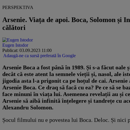
PERSPEKTIVA
Arsenie. Viața de apoi. Boca, Solomon și I
călători
Eugen Istodor
Publicat: 03.09.2023 11:00
Adaugă-ne ca sursă preferată în Google
Arsenie Boca a fost până în 1989. Și s-a făcut oale ș
decât că este atent la semnele vieții și, nasol, ale 
jigodia asta l-a prigonit ca pe hoțul de cai. Arsen
Arsenie Boca. Ce draq să facă cu ea? Pe ce să se baz
face minuni în viața lui. Asemenea revelații au și c
Arsenie să aibă infinită înțelegere și tandrețe cu a
Alexandru Solomon.
Șocul filmului nu e povestea lui Boca. Deloc. Și nici p