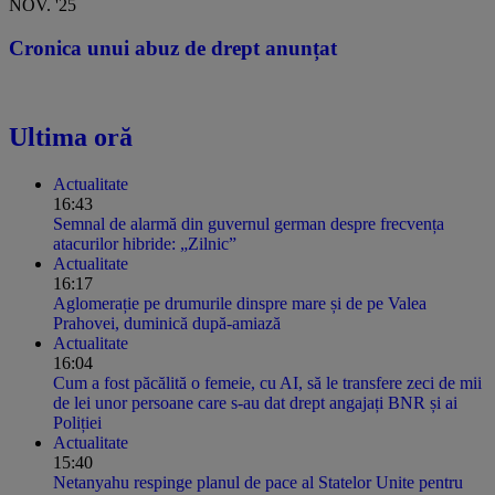
NOV. '25
Cronica unui abuz de drept anunțat
Ultima oră
Actualitate
16:43
Semnal de alarmă din guvernul german despre frecvența
atacurilor hibride: „Zilnic”
Actualitate
16:17
Aglomerație pe drumurile dinspre mare și de pe Valea
Prahovei, duminică după-amiază
Actualitate
16:04
Cum a fost păcălită o femeie, cu AI, să le transfere zeci de mii
de lei unor persoane care s-au dat drept angajați BNR și ai
Poliției
Actualitate
15:40
Netanyahu respinge planul de pace al Statelor Unite pentru