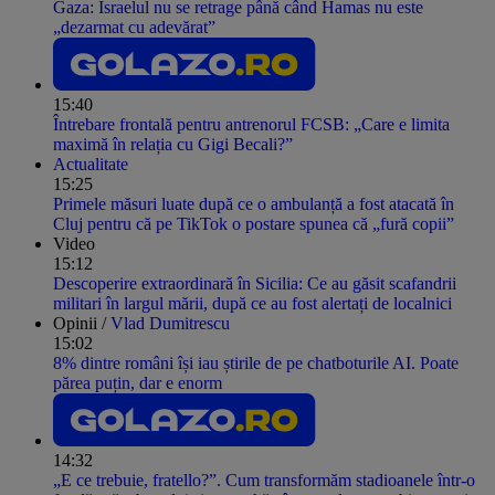
Gaza: Israelul nu se retrage până când Hamas nu este
„dezarmat cu adevărat”
15:40
Întrebare frontală pentru antrenorul FCSB: „Care e limita
maximă în relația cu Gigi Becali?”
Actualitate
15:25
Primele măsuri luate după ce o ambulanță a fost atacată în
Cluj pentru că pe TikTok o postare spunea că „fură copii”
Video
15:12
Descoperire extraordinară în Sicilia: Ce au găsit scafandrii
militari în largul mării, după ce au fost alertați de localnici
Opinii /
Vlad Dumitrescu
15:02
8% dintre români își iau știrile de pe chatboturile AI. Poate
părea puțin, dar e enorm
14:32
„E ce trebuie, fratello?”. Cum transformăm stadioanele într-o