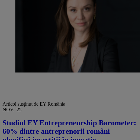
Articol susținut de EY România
NOV. '25
Studiul EY Entrepreneurship Barometer:
60% dintre antreprenorii români
planifică investiții în inovație