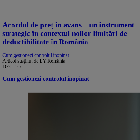
Acordul de preț în avans – un instrument
strategic în contextul noilor limitări de
deductibilitate în România
Cum gestionezi controlul inopinat
Articol susținut de EY România
DEC. '25
Cum gestionezi controlul inopinat