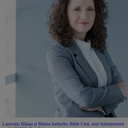
Laurențiu Bălașa și Marius Iordache, Bible Chat, sunt Antreprenorii