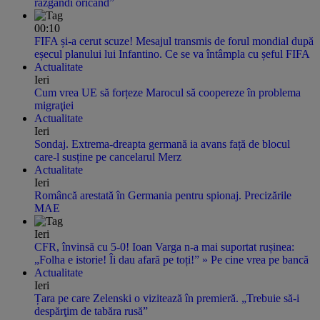
răzgândi oricând”
00:10
FIFA și-a cerut scuze! Mesajul transmis de forul mondial după
eșecul planului lui Infantino. Ce se va întâmpla cu șeful FIFA
Actualitate
Ieri
Cum vrea UE să forțeze Marocul să coopereze în problema
migraţiei
Actualitate
Ieri
Sondaj. Extrema-dreapta germană ia avans față de blocul
care-l susține pe cancelarul Merz
Actualitate
Ieri
Româncă arestată în Germania pentru spionaj. Precizările
MAE
Ieri
CFR, învinsă cu 5-0! Ioan Varga n-a mai suportat rușinea:
„Folha e istorie! Îi dau afară pe toți!” » Pe cine vrea pe bancă
Actualitate
Ieri
Țara pe care Zelenski o vizitează în premieră. „Trebuie să-i
despărţim de tabăra rusă”