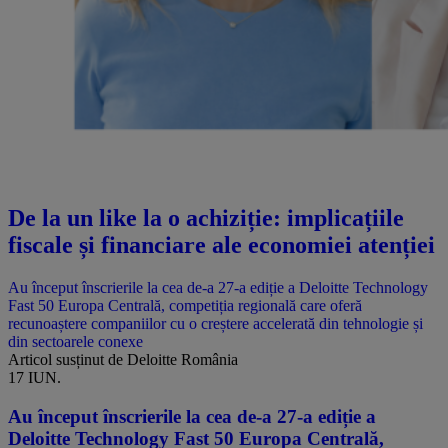
De la un like la o achiziție: implicațiile
fiscale și financiare ale economiei atenției
Au început înscrierile la cea de-a 27-a ediție a Deloitte Technology
Fast 50 Europa Centrală, competiția regională care oferă
recunoaștere companiilor cu o creștere accelerată din tehnologie și
din sectoarele conexe
Articol susținut de Deloitte România
17 IUN.
Au început înscrierile la cea de-a 27-a ediție a
Deloitte Technology Fast 50 Europa Centrală,