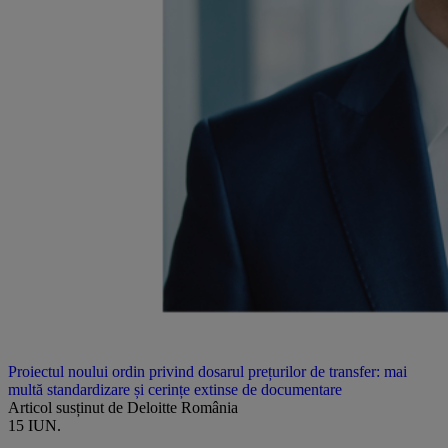
Proiectul noului ordin privind dosarul prețurilor de transfer: mai
multă standardizare și cerințe extinse de documentare
Articol susținut de Deloitte România
15 IUN.