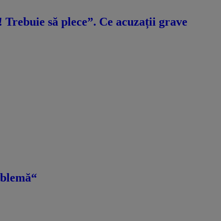
ă! Trebuie să plece”. Ce acuzații grave
roblemă“