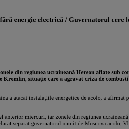
ără energie electrică / Guvernatorul cere l
zonele din regiunea ucraineană Herson aflate sub co
de Kremlin, situație care a agravat criza de combustib
aina a atacat instalațiile energetice de acolo, a afirm
el anterior miercuri, iar zonele din regiunea ucraineană
declarat separat guvernatorul numit de Moscova acolo, V