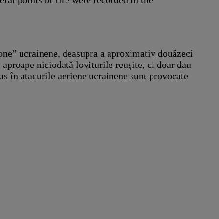
veral points of fire were recorded in the
 drone” ucrainene, deasupra a aproximativ douăzeci
aproape niciodată loviturile reușite, ci doar dau
rus în atacurile aeriene ucrainene sunt provocate