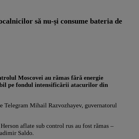
ocalnicilor să nu-și consume bateria de
ntrolul Moscovei au rămas fără energie
il pe fondul intensificării atacurilor din
at pe Telegram Mihail Razvozhayev, guvernatorul
 Herson aflate sub control rus au fost rămas –
ladimir Saldo.