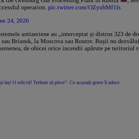
ck the Orenburg Gas Processing Plant in Russia
; se
uccessful operation.
pic.twitter.com/OZyuhMf1ls
ne 24, 2026
 sistemele antiaeriene au „interceptat și distrus 323 de
 sau Briansk, la Moscova sau Rostov. Rușii nu dezvălui 
semenea, de obicei orice incendii apărute pe teritoriul 
 și laș! O relicvă! Trebuie să plece”. Ce acuzații grave îi aduce