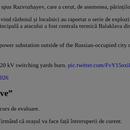
 spus Razvozhayev, care a cerut, de asemenea, părinților
ind războiul și localnici au raportat o serie de explozi
ncipală a atacului a fost centrala termică Balaklava di
 power substation outside of the Russian-occupied city
/220 kV switching yards burn.
pic.twitter.com/FvY15nx
2026
ave”
curs de evaluare.
firmând că orașul va face față întreruperii de curent.