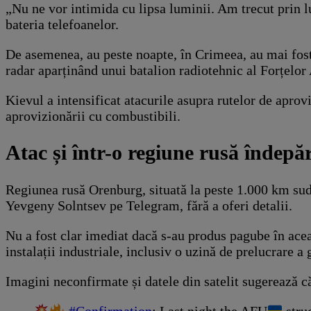
„Nu ne vor intimida cu lipsa luminii. Am trecut prin l
bateria telefoanelor.
De asemenea, au peste noapte, în Crimeea, au mai fost 
radar aparținând unui batalion radiotehnic al Forțelor
Kievul a intensificat atacurile asupra rutelor de aprov
aprovizionării cu combustibili.
Atac și într-o regiune rusă îndepă
Regiunea rusă Orenburg, situată la peste 1.000 km sud
Yevgeny Solntsev pe Telegram, fără a oferi detalii.
Nu a fost clar imediat dacă s-au produs pagube în acea
instalații industriale, inclusiv o uzină de prelucrare a 
Imagini neconfirmate și datele din satelit sugerează că