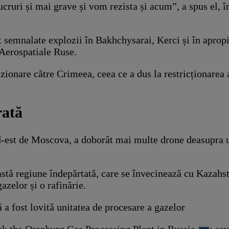
ucruri și mai grave și vom rezista și acum”, a spus el,
semnalate explozii în Bakhchysarai, Kerci și în apropie
 Aerospatiale Ruse.
izionare către Crimeea, ceea ce a dus la restricționarea 
rată
-est de Moscova, a doborât mai multe drone deasupra une
stă regiune îndepărtată, care se învecinează cu Kazahst
gazelor și o rafinărie.
 a fost lovită unitatea de procesare a gazelor