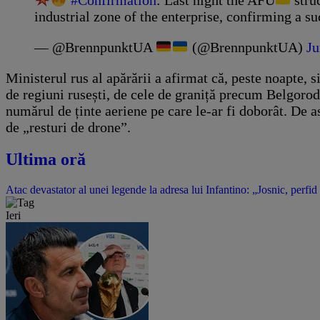
#Confirmation
: Last night the AFU
stru
industrial zone of the enterprise, confirming a s
— @BrennpunktUA
(@BrennpunktUA)
Ju
Ministerul rus al apărării a afirmat că, peste noapte,
de regiuni rusești, de cele de graniță precum Belgorod
numărul de ținte aeriene pe care le-ar fi doborât. De a
de „resturi de drone”.
Ultima oră
Atac devastator al unei legende la adresa lui Infantino: „Josnic, perfid
Ieri