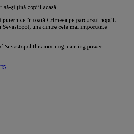
 să-și țină copiii acasă.
i puternice în toată Crimeea pe parcursul nopții.
n Sevastopol, una dintre cele mai importante
 of Sevastopol this morning, causing power
iH5