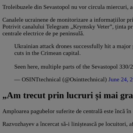
Troleibuzele din Sevastopol nu vor circula miercuri, a
Canalele ucrainene de monitorizare a informațiilor priv
Potrivit canalului Telegram „Krymsky Veter”, ținta pri
centrale electrice de pe peninsulă.
Ukrainian attack drones successfully hit a major
cuts in the Crimean capital.
Seen here, multiple parts of the Sevastopol 330
— OSINTtechnical (@Osinttechnical)
June 24, 
„Am trecut prin lucruri și mai gr
Amploarea pagubelor suferite de centrală este încă în 
Razvozhayev a încercat să-i liniștească pe locuitori, a