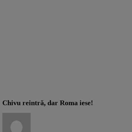
AS Roma_Bayer Leverkusen 1-1
Chivu reintră, dar Roma iese!