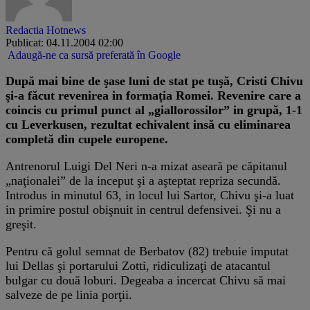
Redactia Hotnews
Publicat: 04.11.2004 02:00
Adaugă-ne ca sursă preferată în Google
După mai bine de şase luni de stat pe tuşă, Cristi Chivu
şi-a făcut revenirea in formaţia Romei. Revenire care a
coincis cu primul punct al „giallorossilor” in grupă, 1-1
cu Leverkusen, rezultat echivalent insă cu eliminarea
completă din cupele europene.
Antrenorul Luigi Del Neri n-a mizat aseară pe căpitanul
„naţionalei” de la inceput şi a aşteptat repriza secundă.
Introdus in minutul 63, in locul lui Sartor, Chivu şi-a luat
in primire postul obişnuit in centrul defensivei. Şi nu a
greşit.
Pentru că golul semnat de Berbatov (82) trebuie imputat
lui Dellas şi portarului Zotti, ridiculizaţi de atacantul
bulgar cu două loburi. Degeaba a incercat Chivu să mai
salveze de pe linia porţii.