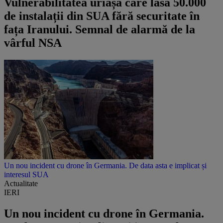
Vulnerabilitatea uriașă care lasă 50.000
de instalații din SUA fără securitate în
fața Iranului. Semnal de alarmă de la
vârful NSA
Un nou incident cu drone în Germania. De data asta e implicat și
interesul SUA
Actualitate
IERI
Un nou incident cu drone în Germania.