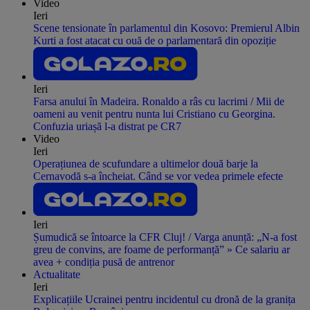
Video
Ieri
Scene tensionate în parlamentul din Kosovo: Premierul Albin
Kurti a fost atacat cu ouă de o parlamentară din opoziție
Ieri
Farsa anului în Madeira. Ronaldo a râs cu lacrimi / Mii de
oameni au venit pentru nunta lui Cristiano cu Georgina.
Confuzia uriașă l-a distrat pe CR7
Video
Ieri
Operațiunea de scufundare a ultimelor două barje la
Cernavodă s-a încheiat. Când se vor vedea primele efecte
Ieri
Șumudică se întoarce la CFR Cluj! / Varga anunță: „N-a fost
greu de convins, are foame de performanță” » Ce salariu ar
avea + condiția pusă de antrenor
Actualitate
Ieri
Explicațiile Ucrainei pentru incidentul cu dronă de la granița