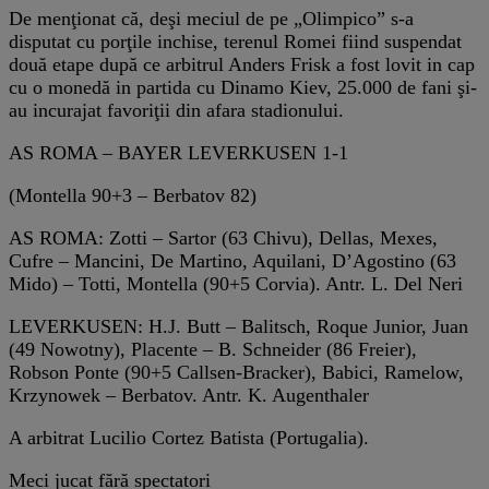
De menţionat că, deşi meciul de pe „Olimpico” s-a
disputat cu porţile inchise, terenul Romei fiind suspendat
două etape după ce arbitrul Anders Frisk a fost lovit in cap
cu o monedă in partida cu Dinamo Kiev, 25.000 de fani şi-
au incurajat favoriţii din afara stadionului.
AS ROMA – BAYER LEVERKUSEN 1-1
(Montella 90+3 – Berbatov 82)
AS ROMA: Zotti – Sartor (63 Chivu), Dellas, Mexes,
Cufre – Mancini, De Martino, Aquilani, D’Agostino (63
Mido) – Totti, Montella (90+5 Corvia). Antr. L. Del Neri
LEVERKUSEN: H.J. Butt – Balitsch, Roque Junior, Juan
(49 Nowotny), Placente – B. Schneider (86 Freier),
Robson Ponte (90+5 Callsen-Bracker), Babici, Ramelow,
Krzynowek – Berbatov. Antr. K. Augenthaler
A arbitrat Lucilio Cortez Batista (Portugalia).
Meci jucat fără spectatori