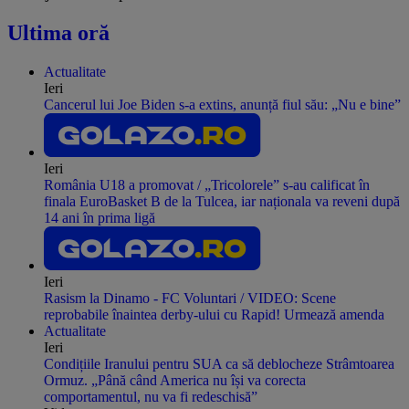
Ultima oră
Actualitate
Ieri
Cancerul lui Joe Biden s-a extins, anunță fiul său: „Nu e bine”
Ieri
România U18 a promovat / „Tricolorele” s-au calificat în
finala EuroBasket B de la Tulcea, iar naționala va reveni după
14 ani în prima ligă
Ieri
Rasism la Dinamo - FC Voluntari / VIDEO: Scene
reprobabile înaintea derby-ului cu Rapid! Urmează amenda
Actualitate
Ieri
Condițiile Iranului pentru SUA ca să deblocheze Strâmtoarea
Ormuz. „Până când America nu își va corecta
comportamentul, nu va fi redeschisă”