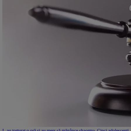
L-au torturat o oră și au mers să mănânce shaorma. Cinci adolescenți