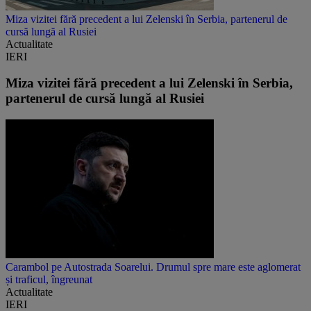
Miza vizitei fără precedent a lui Zelenski în Serbia, partenerul de
cursă lungă al Rusiei
Actualitate
IERI
Miza vizitei fără precedent a lui Zelenski în Serbia,
partenerul de cursă lungă al Rusiei
Carambol pe Autostrada Soarelui. Drumul spre mare este aglomerat
și traficul, îngreunat
Actualitate
IERI