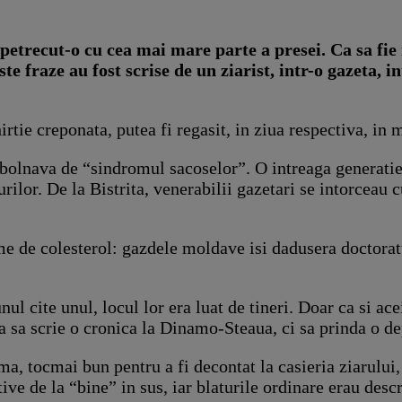
etrecut-o cu cea mai mare parte a presei. Ca sa fie m
te fraze au fost scrise de un ziarist, intr-o gazeta, i
irtie creponata, putea fi regasit, in ziua respectiva, i
a bolnava de “sindromul sacoselor”. O intreaga generatie 
ilor. De la Bistrita, venerabilii gazetari se intorceau 
e de colesterol: gazdele moldave isi dadusera doctoratul 
l cite unul, locul lor era luat de tineri. Doar ca si acei
 sa scrie o cronica la Dinamo-Steaua, ci sa prinda o dep
lma, tocmai bun pentru a fi decontat la casieria ziarului
ive de la “bine” in sus, iar blaturile ordinare erau desc