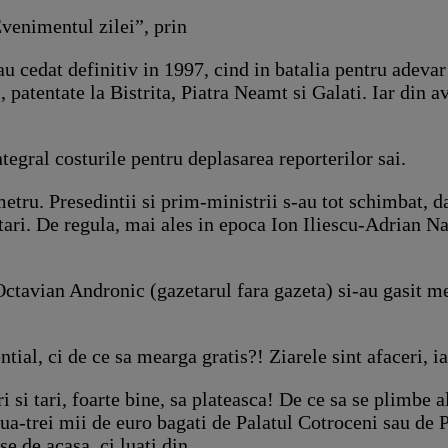
Evenimentul zilei”, prin
au cedat definitiv in 1997, cind in batalia pentru adeva
 patentate la Bistrita, Piatra Neamt si Galati. Iar din a
ntegral costurile pentru deplasarea reporterilor sai.
metru. Presedintii si prim-ministrii s-au tot schimbat, d
tari. De regula, mai ales in epoca Ion Iliescu-Adrian Nas
 Octavian Andronic (gazetarul fara gazeta) si-au gasit m
tial, ci de ce sa mearga gratis?! Ziarele sint afaceri, ia
 si tari, foarte bine, sa plateasca! De ce sa se plimbe 
ua-trei mii de euro bagati de Palatul Cotroceni sau de P
e de acasa, ci luati din