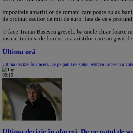
impozitele amaritilor de romani care poate nu au bani 
de ordinul zecilor de mii de euro. Iata de ce e profund
O face Traian Basescu greseli, ba unele chiar foarte ma
insa atitudinea de fomisti a ziaristilor care au gasit de
Ultima oră
Ultima decizie în afaceri. De pe patul de spital, Mircea Lucescu a vota
08:15
Ultima decizie în afaceri. De pe patul de s