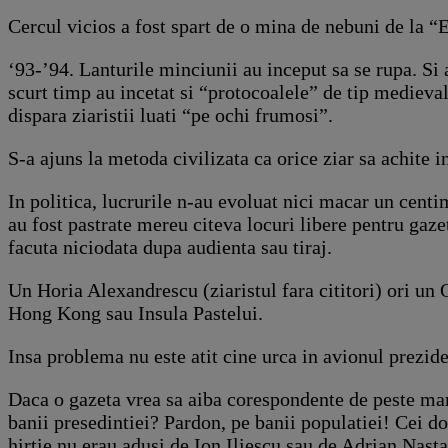
Cercul vicios a fost spart de o mina de nebuni de la “
‘93-’94. Lanturile minciunii au inceput sa se rupa. Si 
scurt timp au incetat si “protocoalele” de tip medieval,
dispara ziaristii luati “pe ochi frumosi”.
S-a ajuns la metoda civilizata ca orice ziar sa achite i
In politica, lucrurile n-au evoluat nici macar un centi
au fost pastrate mereu citeva locuri libere pentru gaze
facuta niciodata dupa audienta sau tiraj.
Un Horia Alexandrescu (ziaristul fara cititori) ori un
Hong Kong sau Insula Pastelui.
Insa problema nu este atit cine urca in avionul preziden
Daca o gazeta vrea sa aiba corespondente de peste mari
banii presedintiei? Pardon, pe banii populatiei! Cei do
hirtie nu erau adusi de Ion Iliescu sau de Adrian Nastas