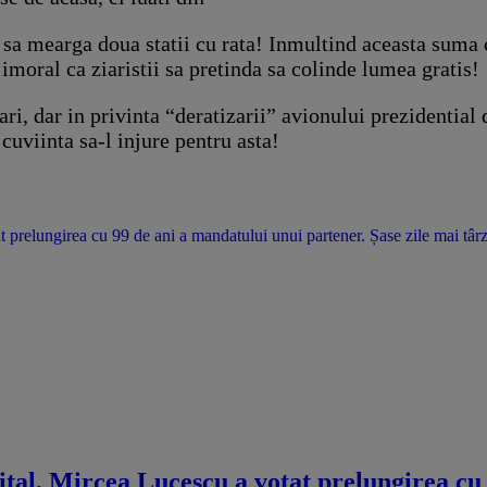
sa mearga doua statii cu rata! Inmultind aceasta suma c
 imoral ca ziaristii sa pretinda sa colinde lumea gratis!
ri, dar in privinta “deratizarii” avionului prezidential
 cuviinta sa-l injure pentru asta!
t prelungirea cu 99 de ani a mandatului unui partener. Șase zile mai târzi
pital, Mircea Lucescu a votat prelungirea cu