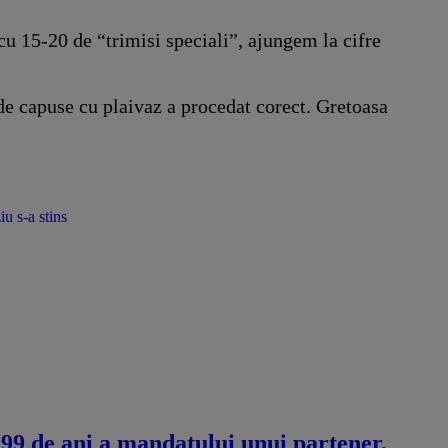
u 15-20 de “trimisi speciali”, ajungem la cifre
 de capuse cu plaivaz a procedat corect. Gretoasa
u s-a stins
 99 de ani a mandatului unui partener.