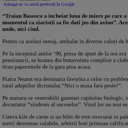
Adaugă-ne ca sursă preferată în Google
“Traian Basescu a incheiat luna de miere pe care a p
momentul ca ziaristii sa fie dati jos din avion”. Aces
unde, nici cind.
Pentru ca acelasi mesaj, ambalat in diverse culori de h
Pe la inceputul anilor ‘90, presa de sport de la noi er
pensionarii, se hranea din bunavointa complice a clubur
tirau papornitele de la gara pina acasa.
Piatra Neamt era destinatia favorita a celor cu problem
raiul adeptilor dictonului “Nici o masa fara peste!”.
Pe masura ce venerabilii gazetari capitulau biologic, unu
devastator “sindrom al sacoselor”. Visul lor nu mai era
Citeva kile de carne si un bilet de tren strecurat in pa
metri deveneau valabile, arbitrii hoti primeau calificat