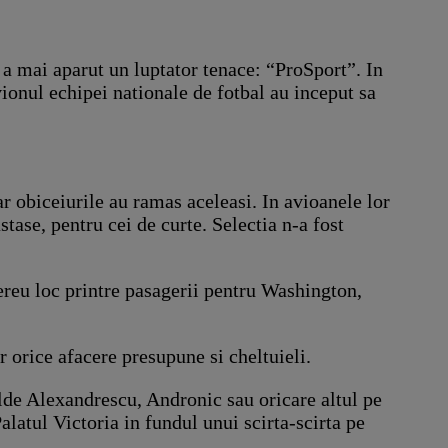
r a mai aparut un luptator tenace: “ProSport”. In
vionul echipei nationale de fotbal au inceput sa
ar obiceiurile au ramas aceleasi. In avioanele lor
tase, pentru cei de curte. Selectia n-a fost
ereu loc printre pasagerii pentru Washington,
r orice afacere presupune si cheltuieli.
alde Alexandrescu, Andronic sau oricare altul pe
alatul Victoria in fundul unui scirta-scirta pe