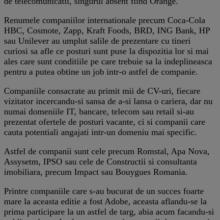
de telecomunicatii, singurul absent fiind Orange.
Renumele companiilor internationale precum Coca-Cola
HBC, Cosmote, Zapp, Kraft Foods, BRD, ING Bank, HP
sau Unilever au umplut salile de prezentare cu tineri
curiosi sa afle ce posturi sunt puse la dispozitia lor si mai
ales care sunt conditiile pe care trebuie sa la indeplineasca
pentru a putea obtine un job intr-o astfel de companie.
Companiile consacrate au primit mii de CV-uri, fiecare
vizitator incercandu-si sansa de a-si lansa o cariera, dar nu
numai domeniile IT, bancare, telecom sau retail si-au
prezentat ofertele de posturi vacante, ci si companii care
cauta potentiali angajati intr-un domeniu mai specific.
Astfel de companii sunt cele precum Romstal, Apa Nova,
Assysetm, IPSO sau cele de Constructii si consultanta
imobiliara, precum Impact sau Bouygues Romania.
Printre companiile care s-au bucurat de un succes foarte
mare la aceasta editie a fost Adobe, aceasta aflandu-se la
prima participare la un astfel de targ, abia acum facandu-si