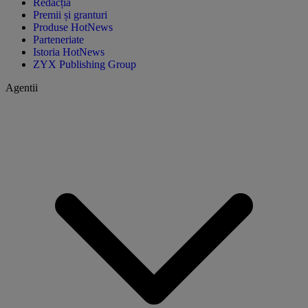
Redacția
Premii și granturi
Produse HotNews
Parteneriate
Istoria HotNews
ZYX Publishing Group
Agentii