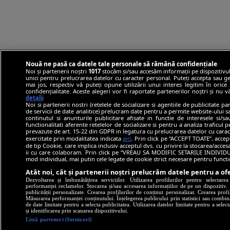
Nouă ne pasă ca datele tale personale să rămână confidențiale
Noi și partenerii noștri
1017
stocăm și/sau accesăm informații pe dispozitivul
unici pentru prelucrarea datelor cu caracter personal. Puteți accepta sau ge
mai jos, respectiv vă puteți opune utilizării unui interes legitim în ori
confidențialitate. Aceste alegeri vor fi raportate partenerilor noștri și nu 
detalii
Noi si partenerii nostri (retelele de socializare si agentiile de publicitate p
de servicii de date analitice) prelucram date pentru a permite website-ului 
continutul si anunturile publicitare afisate in functie de interesele si/s
functionalitati aferente retelelor de socializare si pentru a analiza traficul 
prevazute de art. 15-22 din GDPR in legatura cu prelucrarea datelor cu carac
exercitate prin modalitatea indicata
aici
. Prin click pe “ACCEPT TOATE”, accep
de tip Cookie, care implica inclusiv acceptul dvs. cu privire la stocarea/acce
ii cu care colaboram. Prin click pe “VREAU SA MODIFIC SETARILE INDIVIDUA
mod individual, mai putin cele legate de cookie strict necesare pentru funct
Atât noi, cât și partenerii noștri prelucrăm datele pentru a ofe
Dezvoltarea și îmbunătățirea serviciilor. Utilizarea profilurilor pentru selectare
performanței reclamelor. Stocarea și/sau accesarea informațiilor de pe un dispozitiv. U
publicității personalizate. Crearea profilurilor de conținut personalizat. Crearea profi
Măsurarea performanței conținutului. Înțelegerea publicului prin statistici sau combinaț
de date limitate pentru a selecta publicitatea. Utilizarea datelor limitate pentru a selec
și identificarea prin scanarea dispozitivului.
Listă parteneri (furnizori)