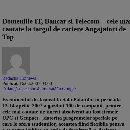
Smart Financial
Domeniile IT, Bancar si Telecom – cele ma
cautate la targul de cariere Angajatori de
Top
Redactia Hotnews
Publicat: 16.04.2007 03:00
Adaugă-ne ca sursă preferată în Google
Evenimentul desfasurat la Sala Palatului in perioada
13-14 aprilie 2007 a gazduit 100 de companii, printre
cele mai cautate de tinerii absolventi au fost firmele
UPC si Genpact, „datorita programelor speciale pe
care le ofera studentilor, aceastea fiind flexibile pentru
a se putea imbina cu orele de facultate”, a declarat