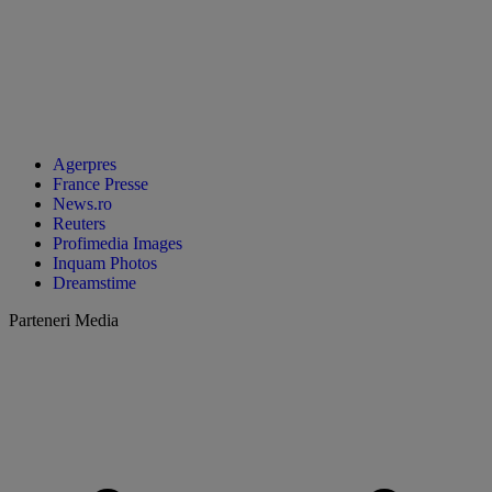
Agerpres
France Presse
News.ro
Reuters
Profimedia Images
Inquam Photos
Dreamstime
Parteneri Media