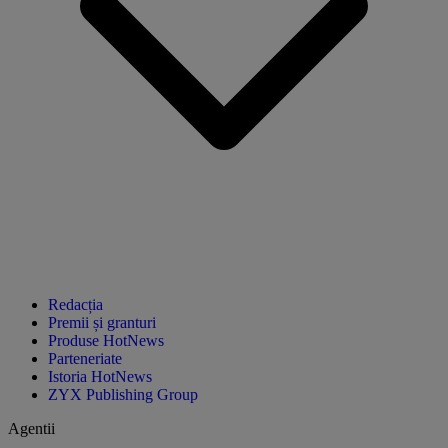
Redacția
Premii și granturi
Produse HotNews
Parteneriate
Istoria HotNews
ZYX Publishing Group
Agentii