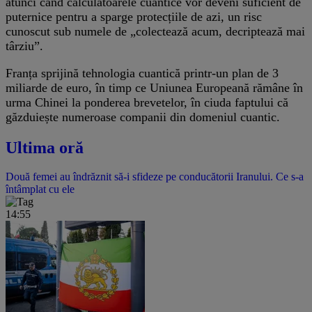
atunci când calculatoarele cuantice vor deveni suficient de
puternice pentru a sparge protecțiile de azi, un risc
cunoscut sub numele de „colectează acum, decriptează mai
târziu”.
Franța sprijină tehnologia cuantică printr-un plan de 3
miliarde de euro, în timp ce Uniunea Europeană rămâne în
urma Chinei la ponderea brevetelor, în ciuda faptului că
găzduiește numeroase companii din domeniul cuantic.
Ultima oră
Două femei au îndrăznit să-i sfideze pe conducătorii Iranului. Ce s-a
întâmplat cu ele
14:55