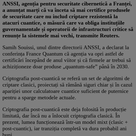
ANSSI, agenția pentru securitate cibernetică a Franței,
a anunțat marți că va înceta să mai certifice produsele
de securitate care nu includ criptare rezistentă la
atacuri cuantice, o măsură care va obliga instituțiile
guvernamentale și operatorii de infrastructuri critice să
renunțe la sistemele mai vechi, transmite Reuters.
Samih Souissi, unul dintre directorii ANSSI, a declarat la
conferința France Quantum că agenția va opri astfel de
certificări începând de anul viitor și că firmele ar trebui să
achiziționeze doar produse „quantum-safe” până în 2030.
Criptografia post-cuantică se referă un set de algoritmi de
criptare clasici, proiectați să rămână siguri chiar și în cazul
apariției unor calculatoare cuantice suficient de puternice
pentru a sparge metodele actuale.
Criptografia post-cuantică este deja folosită în producție
limitată, dar încă nu a înlocuit criptografia clasică. În
prezent, lumea funcționează într-un model mixt (clasic +
post-cuantic), iar tranziția completă va dura probabil ani
buni.