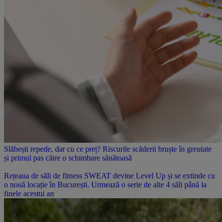
Slăbești repede, dar cu ce preț? Riscurile scăderii bruște în greutate
și primul pas către o schimbare sănătoasă
Rețeaua de săli de fitness SWEAT devine Level Up și se extinde cu
o nouă locație în București. Urmează o serie de alte 4 săli până la
finele acestui an