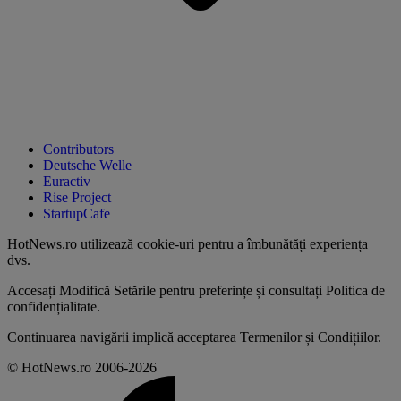
Contributors
Deutsche Welle
Euractiv
Rise Project
StartupCafe
HotNews.ro utilizează
cookie-uri pentru a îmbunătăți experiența
dvs
.
Accesați
Modifică Setările
pentru preferințe și consultați
Politica de
confidențialitate
.
Continuarea navigării implică acceptarea
Termenilor și Condițiilor
.
© HotNews.ro 2006-2026