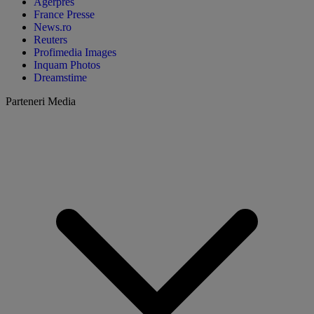
Agerpres
France Presse
News.ro
Reuters
Profimedia Images
Inquam Photos
Dreamstime
Parteneri Media