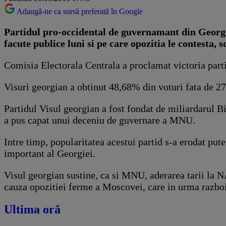
Adaugă-ne ca sursă preferată în Google
Partidul pro-occidental de guvernamant din Georgia a
facute publice luni si pe care opozitia le contesta, s
Comisia Electorala Centrala a proclamat victoria parti
Visuri georgian a obtinut 48,68% din voturi fata de 2
Partidul Visul georgian a fost fondat de miliardarul B
a pus capat unui deceniu de guvernare a MNU.
Intre timp, popularitatea acestui partid s-a erodat pu
important al Georgiei.
Visul georgian sustine, ca si MNU, aderarea tarii la
cauza opozitiei ferme a Moscovei, care in urma razboiu
Ultima oră