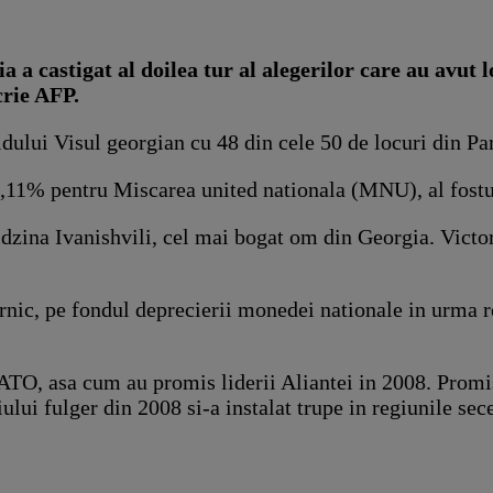
 castigat al doilea tur al alegerilor care au avut lo
crie AFP.
dului Visul georgian cu 48 din cele 50 de locuri din Pa
7,11% pentru Miscarea united nationala (MNU), al fostu
idzina Ivanishvili, cel mai bogat om din Georgia. Victo
ternic, pe fondul deprecierii monedei nationale in urma 
 NATO, asa cum au promis liderii Aliantei in 2008. Pro
lui fulger din 2008 si-a instalat trupe in regiunile sec