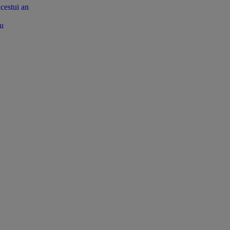
acestui an
tu