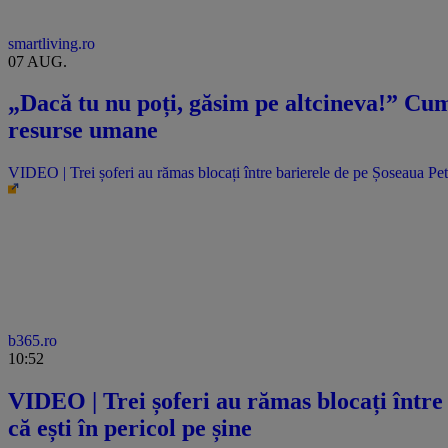
smartliving.ro
07 AUG.
„Dacă tu nu poți, găsim pe altcineva!” Cum 
resurse umane
VIDEO | Trei șoferi au rămas blocați între barierele de pe Șoseaua Pet
b365.ro
10:52
VIDEO | Trei șoferi au rămas blocați între
că ești în pericol pe șine