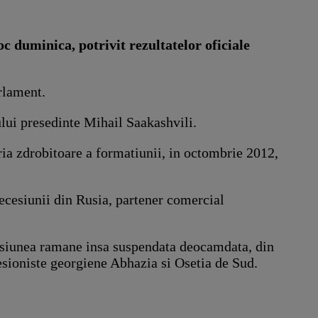
c duminica, potrivit rezultatelor oficiale
rlament.
lui presedinte Mihail Saakashvili.
ria zdrobitoare a formatiunii, in octombrie 2012,
recesiunii din Rusia, partener comercial
misiunea ramane insa suspendata deocamdata, din
esioniste georgiene Abhazia si Osetia de Sud.