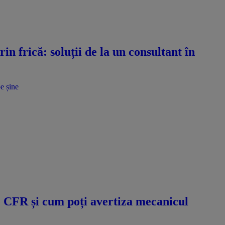
n frică: soluții de la un consultant în
e șine
e CFR și cum poți avertiza mecanicul