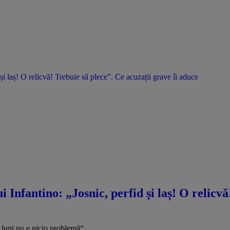
 și laș! O relicvă! Trebuie să plece”. Ce acuzații grave îi aduce
i Infantino: „Josnic, perfid și laș! O relicv