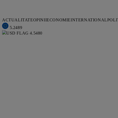
ACTUALITATE
OPINII
ECONOMIE
INTERNATIONAL
POLI
5.2489
4.5480