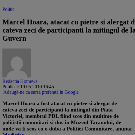
Politic
Marcel Hoara, atacat cu pietre si alergat d
cateva zeci de participanti la mitingul de l
Guvern
Redactia Hotnews
Publicat: 19.05.2010 16:45
Adaugă-ne ca sursă preferată în Google
Marcel Hoara a fost atacat cu pietre si alergat de
cateva zeci de participanti la mitingul din Piata
Victoriei, membrul PDL fiind scos din multime de
politistii comunitari si dus in Muzeul Taranului, de
unde va fi scos cu o duba a Politiei Comunitare, anunta
Mediafax
.