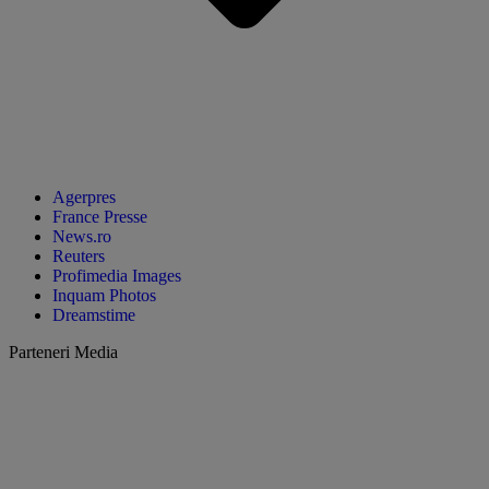
Agerpres
France Presse
News.ro
Reuters
Profimedia Images
Inquam Photos
Dreamstime
Parteneri Media