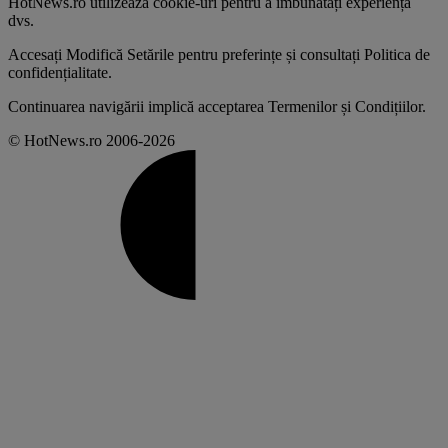
HotNews.ro utilizează
cookie-uri pentru a îmbunătăți experiența
dvs
.
Accesați
Modifică Setările
pentru preferințe și consultați
Politica de
confidențialitate
.
Continuarea navigării implică acceptarea
Termenilor și Condițiilor
.
© HotNews.ro 2006-2026