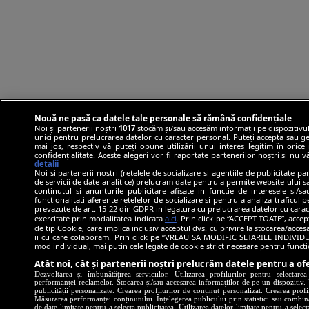
Nouă ne pasă ca datele tale personale să rămână confidențiale
Noi și partenerii noștri
1017
stocăm și/sau accesăm informații pe dispozitivul
unici pentru prelucrarea datelor cu caracter personal. Puteți accepta sau ge
mai jos, respectiv vă puteți opune utilizării unui interes legitim în ori
confidențialitate. Aceste alegeri vor fi raportate partenerilor noștri și nu 
detalii
Noi si partenerii nostri (retelele de socializare si agentiile de publicitate p
de servicii de date analitice) prelucram date pentru a permite website-ului 
continutul si anunturile publicitare afisate in functie de interesele si/s
functionalitati aferente retelelor de socializare si pentru a analiza traficul 
prevazute de art. 15-22 din GDPR in legatura cu prelucrarea datelor cu carac
exercitate prin modalitatea indicata
aici
. Prin click pe “ACCEPT TOATE”, accep
de tip Cookie, care implica inclusiv acceptul dvs. cu privire la stocarea/acce
ii cu care colaboram. Prin click pe “VREAU SA MODIFIC SETARILE INDIVIDUA
mod individual, mai putin cele legate de cookie strict necesare pentru funct
Atât noi, cât și partenerii noștri prelucrăm datele pentru a ofe
Dezvoltarea și îmbunătățirea serviciilor. Utilizarea profilurilor pentru selectare
performanței reclamelor. Stocarea și/sau accesarea informațiilor de pe un dispozitiv. U
publicității personalizate. Crearea profilurilor de conținut personalizat. Crearea profi
Măsurarea performanței conținutului. Înțelegerea publicului prin statistici sau combinaț
de date limitate pentru a selecta publicitatea. Utilizarea datelor limitate pentru a selec