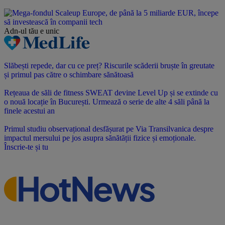
Adn-ul tău
e unic
Slăbești repede, dar cu ce preț? Riscurile scăderii bruște în greutate
și primul pas către o schimbare sănătoasă
Rețeaua de săli de fitness SWEAT devine Level Up și se extinde cu
o nouă locație în București. Urmează o serie de alte 4 săli până la
finele acestui an
Primul studiu observațional desfășurat pe Via Transilvanica despre
impactul mersului pe jos asupra sănătății fizice și emoționale.
Înscrie-te și tu