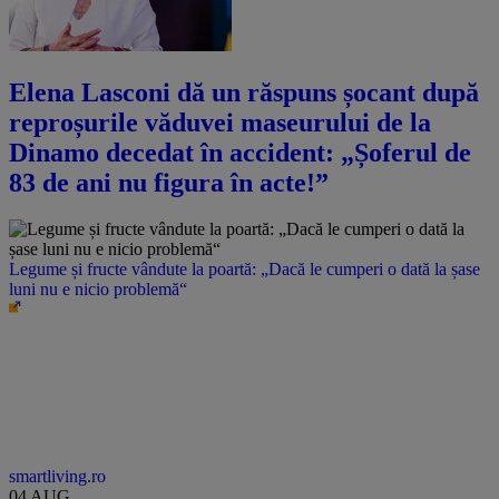
Elena Lasconi dă un răspuns șocant după
reproșurile văduvei maseurului de la
Dinamo decedat în accident: „Șoferul de
83 de ani nu figura în acte!”
Legume și fructe vândute la poartă: „Dacă le cumperi o dată la șase
luni nu e nicio problemă“
smartliving.ro
04 AUG.