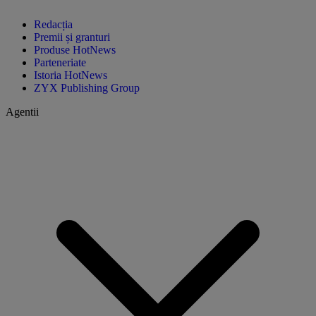
Redacția
Premii și granturi
Produse HotNews
Parteneriate
Istoria HotNews
ZYX Publishing Group
Agentii