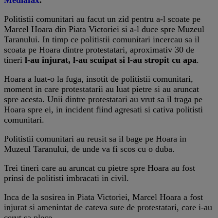
Politistii comunitari au facut un zid pentru a-l scoate pe
Marcel Hoara din Piata Victoriei si a-l duce spre Muzeul
Taranului. In timp ce politistii comunitari incercau sa il
scoata pe Hoara dintre protestatari, aproximativ 30 de
tineri
l-au injurat, l-au scuipat si l-au stropit cu apa
.
Hoara a luat-o la fuga, insotit de politistii comunitari,
moment in care protestatarii au luat pietre si au aruncat
spre acesta. Unii dintre protestatari au vrut sa il traga pe
Hoara spre ei, in incident fiind agresati si cativa politisti
comunitari.
Politistii comunitari au reusit sa il bage pe Hoara in
Muzeul Taranului, de unde va fi scos cu o duba.
Trei tineri care au aruncat cu pietre spre Hoara au fost
prinsi de politisti imbracati in civil.
Inca de la sosirea in Piata Victoriei, Marcel Hoara a fost
injurat si amenintat de cateva sute de protestatari, care i-au
cerut sa plece.