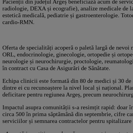
Pacienții din județul Argeș beneficiază acum de ser
radiologie, DEXA și ecografie), analize medicale de lab
estetică medicală, pediatrie și gastroenterologie. Tot
cardio-RMN.
Oferta de specialități acoperă o paletă largă de nevoi
ORL, endocrinologie, ginecologie, ortopedie și ortoped
neurologie și neurochirurgie, proctologie, reumatologie
în contract cu Casa de Asigurări de Sănătate.
Echipa clinicii este formată din 80 de medici și 30 de a
dintre ei cu recunoaștere la nivel local și național. Pl
deficitare pentru regiunea Argeș, precum neurochirurg
Impactul asupra comunității s-a resimțit rapid: doar în 
circa 500 în prima săptămână din septembrie, cifre ca
serviciilor și semnarea contractelor pentru spitalizare 