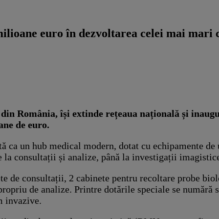
milioane euro în dezvoltarea celei mai mari c
e din România, își extinde rețeaua națională și inau
oane de euro.
ită ca un hub medical modern, dotat cu echipamente de u
 la consultații și analize, până la investigații imagistice
 de consultații, 2 cabinete pentru recoltare probe biolo
opriu de analize. Printre dotările speciale se numără sa
 invazive.