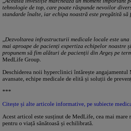
„
Această investiție marchează un moment important pe
tehnologie de top, care poate răspunde nevoilor divers
standarde înalte, iar echipa noastră este pregătită să 
„
Dezvoltarea infrastructurii medicale locale este una 
mai aproape de pacienți expertiza echipelor noastre și
propunem să fim alături de pacienții din Argeș pe term
MedLife Group.
Deschiderea noii hyperclinici întărește angajamentul M
avansate, echipe medicale de elită și soluții de preven
***
Citește și alte articole informative, pe subiecte medi
Acest articol este susținut de MedLife, cea mai mare re
pentru o viață sănătoasă și echilibrată.