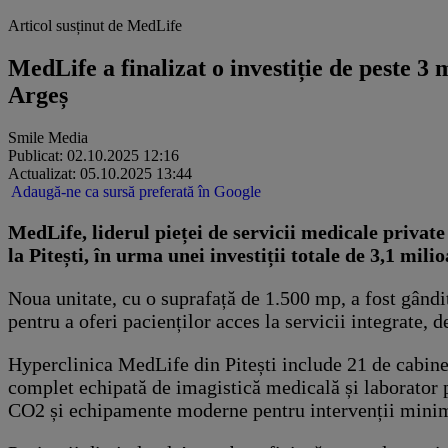
Articol susținut de MedLife
MedLife a finalizat o investiție de peste 3 
Argeș
Smile Media
Publicat: 02.10.2025 12:16
Actualizat: 05.10.2025 13:44
Adaugă-ne ca sursă preferată în Google
MedLife, liderul pieței de servicii medicale privat
la Pitești, în urma unei investiții totale de 3,1 mili
Noua unitate, cu o suprafață de 1.500 mp, a fost gând
pentru a oferi pacienților acces la servicii integrate, de
Hyperclinica MedLife din Pitești include 21 de cabinete
complet echipată de imagistică medicală și laborator pr
CO2 și echipamente moderne pentru intervenții minim