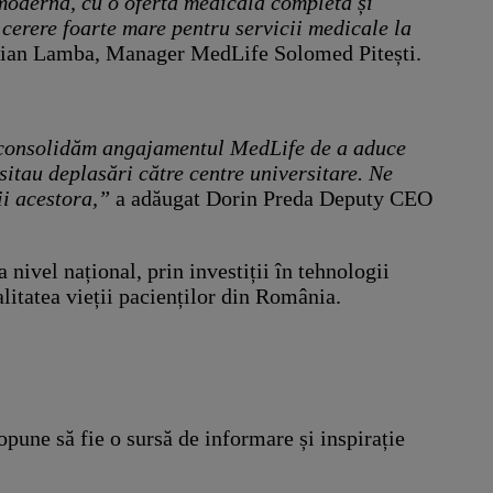
modernă, cu o ofertă medicală completă și
 cerere foarte mare pentru servicii medicale la
istian Lamba, Manager MedLife Solomed Pitești.
ști consolidăm angajamentul MedLife de a aduce
itau deplasări către centre universitare. Ne
ii acestora,”
a adăugat Dorin Preda Deputy CEO
nivel național, prin investiții în tehnologii
alitatea vieții pacienților din România.
opune să fie o sursă de informare și inspirație