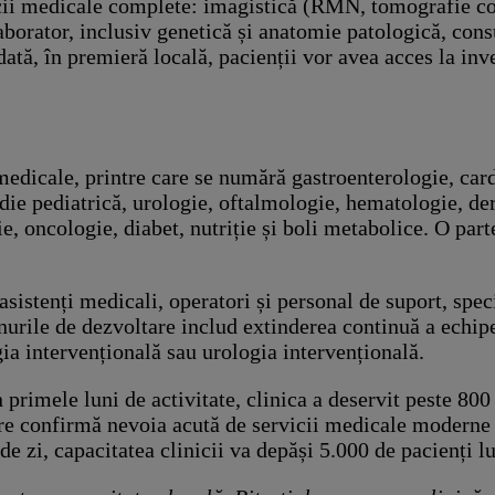
vicii medicale complete: imagistică (RMN, tomografie 
orator, inclusiv genetică și anatomie patologică, consul
odată, în premieră locală, pacienții vor avea acces la i
 medicale, printre care se numără gastroenterologie, car
ie pediatrică, urologie, oftalmologie, hematologie, der
, oncologie, diabet, nutriție și boli metabolice. O part
sistenți medicali, operatori și personal de suport, speci
anurile de dezvoltare includ extinderea continuă a echipe
ia intervențională sau urologia intervențională.
primele luni de activitate, clinica a deservit peste 800 
re confirmă nevoia acută de servicii medicale moderne î
de zi, capacitatea clinicii va depăși 5.000 de pacienți lu