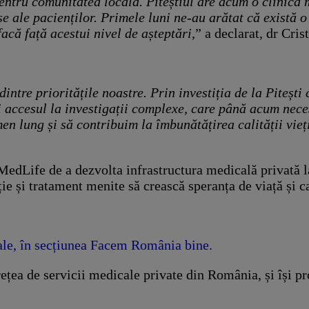
ntru comunitatea locală. Piteștiul are acum o clinică 
e ale pacienților. Primele luni ne-au arătat că există o
facă față acestui nivel de așteptări
,” a declarat, dr Cr
dintre prioritățile noastre. Prin investiția de la Pite
 accesul la investigații complexe, care până acum neces
en lung și să contribuim la îmbunătățirea calității vieț
edLife de a dezvolta infrastructura medicală privată la 
ție și tratament menite să crească speranța de viață și c
cale, în secțiunea Facem România bine.
țea de servicii medicale private din România, și își pr