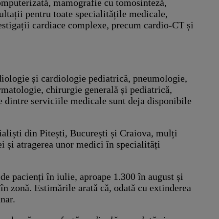
computerizată, mamografie cu tomosinteză,
tații pentru toate specialitățile medicale,
nvestigații cardiace complexe, precum cardio-CT și
diologie și cardiologie pediatrică, pneumologie,
matologie, chirurgie generală și pediatrică,
e dintre serviciile medicale sunt deja disponibile
aliști din Pitești, București și Craiova, mulți
i și atragerea unor medici în specialități
de pacienți în iulie, aproape 1.300 în august și
n zonă. Estimările arată că, odată cu extinderea
nar.