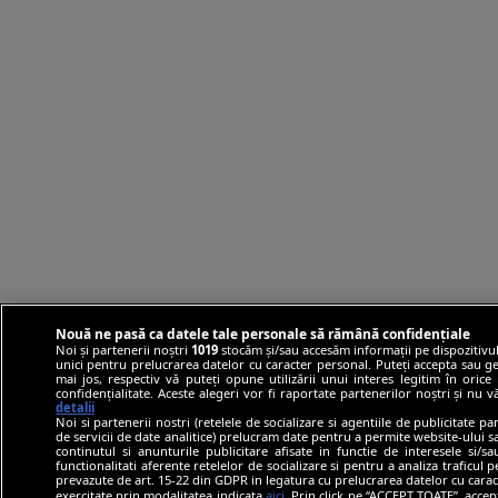
Nouă ne pasă ca datele tale personale să rămână confidențiale
Noi și partenerii noștri
1019
stocăm și/sau accesăm informații pe dispozitivul
unici pentru prelucrarea datelor cu caracter personal. Puteți accepta sau ge
mai jos, respectiv vă puteți opune utilizării unui interes legitim în ori
confidențialitate. Aceste alegeri vor fi raportate partenerilor noștri și nu 
detalii
Noi si partenerii nostri (retelele de socializare si agentiile de publicitate p
de servicii de date analitice) prelucram date pentru a permite website-ului 
continutul si anunturile publicitare afisate in functie de interesele si/s
functionalitati aferente retelelor de socializare si pentru a analiza traficul 
prevazute de art. 15-22 din GDPR in legatura cu prelucrarea datelor cu carac
exercitate prin modalitatea indicata
aici
. Prin click pe “ACCEPT TOATE”, accep