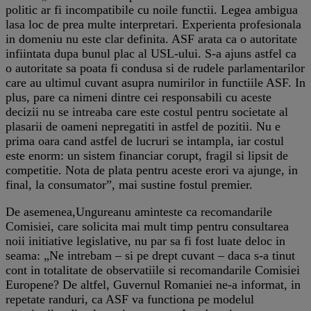
politic ar fi incompatibile cu noile functii. Legea ambigua
lasa loc de prea multe interpretari. Experienta profesionala
in domeniu nu este clar definita. ASF arata ca o autoritate
infiintata dupa bunul plac al USL-ului. S-a ajuns astfel ca
o autoritate sa poata fi condusa si de rudele parlamentarilor
care au ultimul cuvant asupra numirilor in functiile ASF. In
plus, pare ca nimeni dintre cei responsabili cu aceste
decizii nu se intreaba care este costul pentru societate al
plasarii de oameni nepregatiti in astfel de pozitii. Nu e
prima oara cand astfel de lucruri se intampla, iar costul
este enorm: un sistem financiar corupt, fragil si lipsit de
competitie. Nota de plata pentru aceste erori va ajunge, in
final, la consumator”, mai sustine fostul premier.
De asemenea,Ungureanu aminteste ca recomandarile
Comisiei, care solicita mai mult timp pentru consultarea
noii initiative legislative, nu par sa fi fost luate deloc in
seama: „Ne intrebam – si pe drept cuvant – daca s-a tinut
cont in totalitate de observatiile si recomandarile Comisiei
Europene? De altfel, Guvernul Romaniei ne-a informat, in
repetate randuri, ca ASF va functiona pe modelul