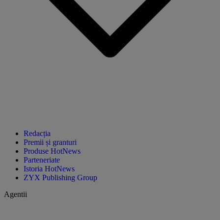
Redacția
Premii și granturi
Produse HotNews
Parteneriate
Istoria HotNews
ZYX Publishing Group
Agentii