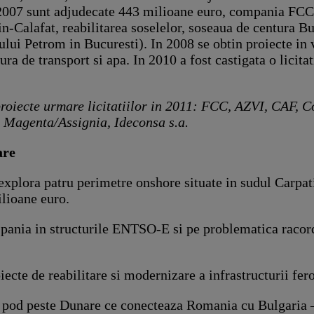
2007 sunt adjudecate 443 milioane euro, compania FCC 
n-Calafat, reabilitarea soselelor, soseaua de centura B
ului Petrom in Bucuresti). In 2008 se obtin proiecte in 
ra de transport si apa. In 2010 a fost castigata o licit
proiecte urmare licitatiilor in 2011: FCC, AZVI, CAF,
, Magenta/Assignia, Ideconsa s.a.
are
lora patru perimetre onshore situate in sudul Carpatil
ilioane euro.
nia in structurile ENTSO-E si pe problematica racordar
cte de reabilitare si modernizare a infrastructurii fer
a pod peste Dunare ce conecteaza Romania cu Bulgaria 