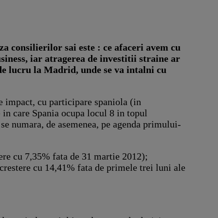
a consilierilor sai este : ce afaceri avem cu
iness, iar atragerea de investitii straine ar
 de lucru la Madrid, unde se va intalni cu
e impact, cu participare spaniola (in
e in care Spania ocupa locul 8 in topul
e se numara, de asemenea, pe agenda primului-
tere cu 7,35% fata de 31 martie 2012);
crestere cu 14,41% fata de primele trei luni ale