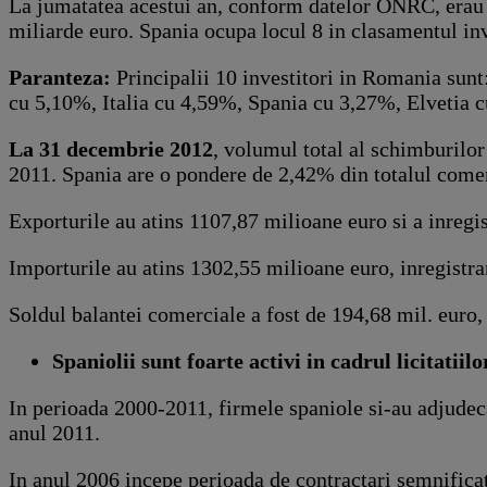
La jumatatea acestui an, conform datelor ONRC, erau in
miliarde euro. Spania ocupa locul 8 in clasamentul inve
Paranteza:
Principalii 10 investitori in Romania su
cu 5,10%, Italia cu 4,59%, Spania cu 3,27%, Elvetia
La 31 decembrie 2012
, volumul total al schimburilo
2011. Spania are o pondere de 2,42% din totalul comer
Exporturile au atins 1107,87 milioane euro si a inregis
Importurile au atins 1302,55 milioane euro, inregistra
Soldul balantei comerciale a fost de 194,68 mil. euro, 
Spaniolii sunt foarte activi in cadrul licitatiilo
In perioada 2000-2011, firmele spaniole si-au adjudeca
anul 2011.
In anul 2006 incepe perioada de contractari semnific