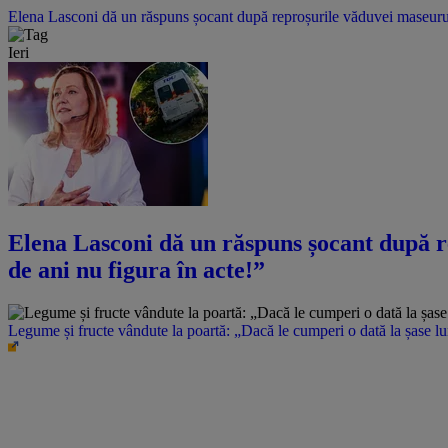
Elena Lasconi dă un răspuns șocant după reproșurile văduvei maseurulu
Ieri
Elena Lasconi dă un răspuns șocant după r
de ani nu figura în acte!”
Legume și fructe vândute la poartă: „Dacă le cumperi o dată la șase l