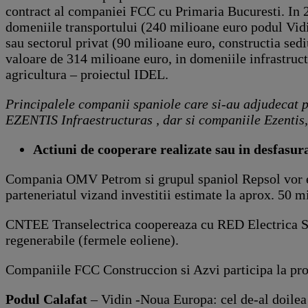
contract al companiei FCC cu Primaria Bucuresti. In 
domeniile transportului (240 milioane euro podul Vidi
sau sectorul privat (90 milioane euro, constructia sedi
valoare de 314 milioane euro, in domeniile infrastructu
agricultura – proiectul IDEL.
Principalele companii spaniole care si-au adjudecat 
EZENTIS Infraestructuras , dar si companiile Ezentis
Actiuni de cooperare realizate sau in desfasur
Compania OMV Petrom si grupul spaniol Repsol vor exp
parteneriatul vizand investitii estimate la aprox. 50 m
CNTEE Transelectrica coopereaza cu RED Electrica Spa
regenerabile (fermele eoliene).
Companiile FCC Construccion si Azvi participa la proie
Podul Calafat
– Vidin -Noua Europa: cel de-al doile