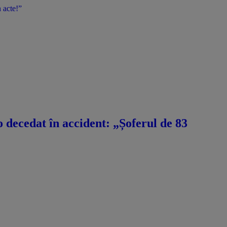
 acte!”
decedat în accident: „Șoferul de 83