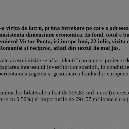
-o vizita de lucru, prima intrebare pe care o adreseaz
consistenta dimensiune economica. In fond, totul e bus
mierul Victor Ponta, isi incepe luni, 22 iulie, vizita
 Romaniei si reciproc, aflati din textul de mai jos.
ele acestei vizite se afla „identificarea unor proiecte d
captarea interesului investitorilor spanioli, in conditiil
erienta in atragerea si gestionarea fondurilor europen
imburilor bilaterale a fost de 556,82 mil. euro (in cres
tere cu 0,52%) si importurile de 291,57 milioane euro (