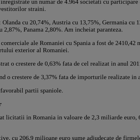
registrate un numar de 4.964 societati cu participare d
stitorilor straini.
nt: Olanda cu 20,74%, Austria cu 13,75%, Germania cu 
 cu 2,87%, Panama 2,80%. Am incheiat paranteza.
r comerciale ale Romaniei cu Spania a fost de 2410,42 m
tului exterior al Romaniei.
trat o crestere de 0,63% fata de cel realizat in anul 201
nd o crestere de 3,37% fata de importurile realizate in 
favorabil partii spaniole.
r
t licitatii in Romania in valoare de 2,3 miliarde euro, 
ative, cu 206,9 milioane euro sume adjudecate de firme