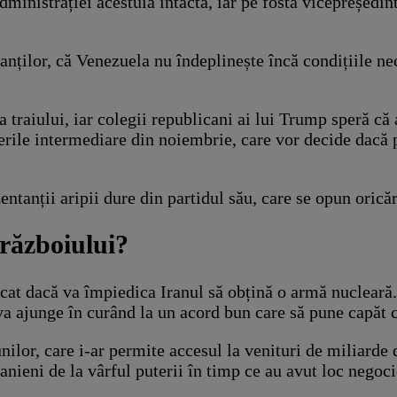
dministrației acestuia intactă, iar pe fosta vicepreședi
nților, că Venezuela nu îndeplinește încă condițiile nec
 traiului, iar colegii republicani ai lui Trump speră c
gerile intermediare din noiembrie, care vor decide dacă 
ntanții aripii dure din partidul său, care se opun orică
 războiului?
ficat dacă va împiedica Iranul să obțină o armă nucleară
va ajunge în curând la un acord bun care să pune capăt c
nilor, care i-ar permite accesul la venituri de miliarde
nieni de la vârful puterii în timp ce au avut loc negoci