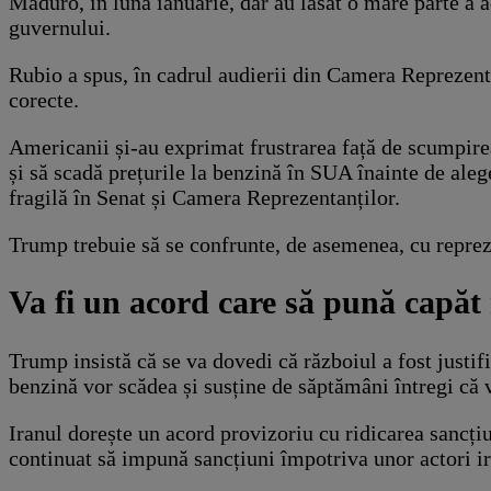
Maduro, în luna ianuarie, dar au lăsat o mare parte a a
guvernului.
Rubio a spus, în cadrul audierii din Camera Reprezenta
corecte.
Americanii și-au exprimat frustrarea față de scumpirea
și să scadă prețurile la benzină în SUA înainte de ale
fragilă în Senat și Camera Reprezentanților.
Trump trebuie să se confrunte, de asemenea, cu repreze
Va fi un acord care să pună capăt
Trump insistă că se va dovedi că războiul a fost justi
benzină vor scădea și susține de săptămâni întregi că 
Iranul dorește un acord provizoriu cu ridicarea sancțiu
continuat să impună sancțiuni împotriva unor actori ira