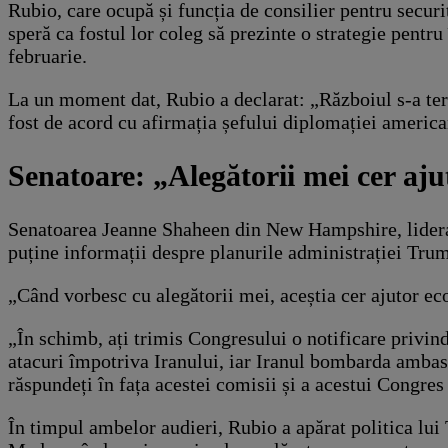
Rubio, care ocupă și funcția de consilier pentru securit
speră ca fostul lor coleg să prezinte o strategie pentr
februarie.
La un moment dat, Rubio a declarat: „Războiul s-a ter
fost de acord cu afirmația șefului diplomației america
Senatoare: „Alegătorii mei cer aj
Senatoarea Jeanne Shaheen din New Hampshire, lidera d
puține informații despre planurile administrației Tru
„Când vorbesc cu alegătorii mei, aceștia cer ajutor e
„În schimb, ați trimis Congresului o notificare privind
atacuri împotriva Iranului, iar Iranul bombarda ambasa
răspundeți în fața acestei comisii și a acestui Congres 
În timpul ambelor audieri, Rubio a apărat politica lu