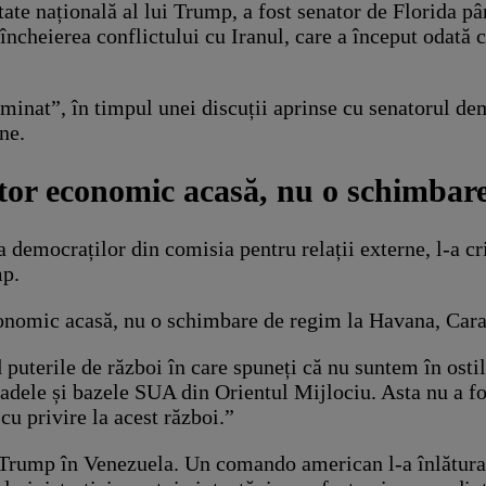
ate națională al lui Trump, a fost senator de Florida pân
u încheierea conflictului cu Iranul, care a început odat
minat”, în timpul unei discuții aprinse cu senatorul d
ne.
utor economic acasă, nu o schimbar
emocraților din comisia pentru relații externe, l-a cri
mp.
conomic acasă, nu o schimbare de regim la Havana, Cara
 puterile de război în care spuneți că nu suntem în osti
dele și bazele SUA din Orientul Mijlociu. Asta nu a fost
cu privire la acest război.”
i Trump în Venezuela. Un comando american l-a înlăturat