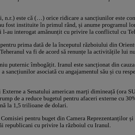
i, n.r.) este că (…) orice ridicare a sancțiunilor este c
u fost instituite în primul rând, și anume programul lor
 l-au interogat amănunțit cu privire la conflictul cu Te
entru prima dată de la începutul războiului din Orientu
eheranul va fi de acord să renunțe la activitățile lui n
aniu puternic îmbogățit. Iranul este sancționat din cauza
re a sancțiunilor asociată cu angajamentul său și cu resp
i Externe a Senatului american marți dimineață (ora SUA
rump de a reduce bugetul pentru afaceri externe cu 30%,
nă la 1,5 trilioane de dolari.
e a Comisiei pentru buget din Camera Reprezentanților și
ăi republicani cu privire la războiul cu Iranul.