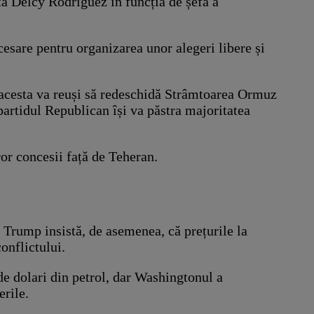
ntă Delcy Rodriguez în funcția de șefă a
esare pentru organizarea unor alegeri libere și
ă acesta va reuși să redeschidă Strâmtoarea Ormuz
partidul Republican își va păstra majoritatea
ror concesii față de Teheran.
. Trump insistă, de asemenea, că prețurile la
onflictului.
 de dolari din petrol, dar Washingtonul a
erile.