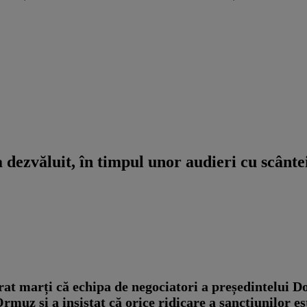
 dezvăluit, în timpul unor audieri cu scânt
at marți că echipa de negociatori a președintelui D
rmuz și a insistat că orice ridicare a sancțiunilor e