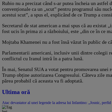
Rubio nu a precizat când s-ar putea încheia un astfel d
convenționale ca un „scut” pentru programul său nuclea
acestui scut”, a spus el, explicând de ce Trump a cons
Secretarul de stat american a mai spus că au existat „
fost ucis în prima zi a războiului, este „din ce în ce m
Mojtaba Khamenei nu a fost însă văzut în public de când 
Parlamentarii americani, inclusiv unii dintre colegii 
conflictul cu Iranul intră în a patra lună.
În mai, Senatul SUA a votat pentru promovarea unei rez
Trump obține autorizarea Congresului. Câteva zile mai
părea probabil că aceasta va fi adoptată.
Ultima oră
Atac devastator al unei legende la adresa lui Infantino: „Josnic, perfid
Ieri