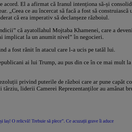
e acord. El a afirmat că Iranul intenționa să-și consoli
r. „Ceea ce au încercat să facă a fost să construiască u
iderat că era imperativ să declanșeze războiul.
indicii” că ayatollahul Mojtaba Khamenei, care a devenit
ai implicat la un anumit nivel” în negocieri.
a fost rănit în atacul care l-a ucis pe tatăl lui.
republicani ai lui Trump, au pus din ce în ce mai mult l
oluții privind puterile de război care ar pune capăt con
 târziu, liderii Camerei Reprezentanților au amânat bru
 și laș! O relicvă! Trebuie să plece”. Ce acuzații grave îi aduce