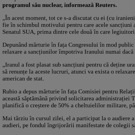
programul său nuclear, informează Reuters.
„În acest moment, tot ce s-a discutat cu ei (cu iranieni
fie în schimbul motivului pentru care acele sancțiuni a
Senatul SUA, prima dintre cele două în care legiuitorii
Depunând mărturie în fața Congresului în mod public p
relaxare a sancțiunilor împotriva Iranului numai dacă T
„Iranul a fost plasat sub sancțiuni pentru că deține ur
să renunțe la aceste lucruri, atunci va exista o relaxa
american de stat.
Rubio a depus mărturie în fața Comisiei pentru Relați
această săptămână privind solicitarea administrației T
planifică o creștere de 50% a cheltuielilor militare, pâ
Mai târziu în cursul zilei, el a participat la o audier
audieri, pe fondul îngrijorării manifestate de colegii s