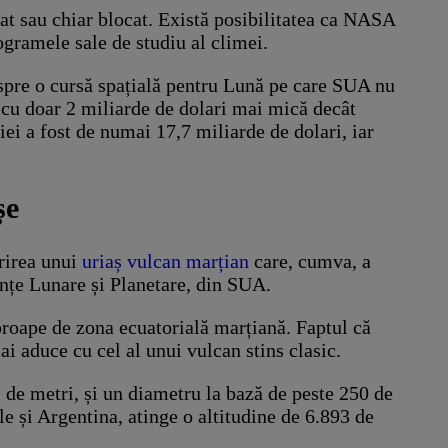
at sau chiar blocat. Există posibilitatea ca NASA
ogramele sale de studiu al climei.
espre o cursă spațială pentru Lună pe care SUA nu
 cu doar 2 miliarde de dolari mai mică decât
iei a fost de numai 17,7 miliarde de dolari, iar
șe
rirea unui
uriaș vulcan marțian
care, cumva, a
iințe Lunare și Planetare, din SUA.
aproape de zona ecuatorială marțiană. Faptul că
ai aduce cu cel al unui vulcan stins clasic.
2 de metri, și un diametru la bază de peste 250 de
e și Argentina, atinge o altitudine de 6.893 de