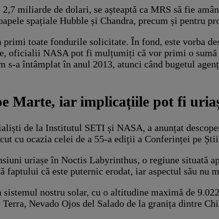
e 2,7 miliarde de dolari, se așteaptă ca MRS să fie amân
coapele spațiale Hubble și Chandra, precum și pentru pr
primi toate fondurile solicitate. În fond, este vorba d
te, oficialii NASA pot fi mulțumiți că vor primi o sumă
cum s-a întâmplat în anul 2013, atunci când bugetul agenț
e Marte, iar implicațiile pot fi uria
liști de la Institutul SETI și NASA, a anunțat descope
făcut cu ocazia celei de a 55-a ediții a Conferinței pe Șt
ensiuni uriașe în Noctis Labyrinthus, o regiune situată 
 faptului că este puternic erodat, iar aspectul său nu m
in sistemul nostru solar, cu o altitudine maximă de 9.02
Terra, Nevado Ojos del Salado de la granița dintre Chil