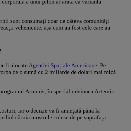
corporală a unui piton ar arăta că varianta
 șerpii sunt consumați doar de câteva comunități
 reacții vehemente, așa cum au fost cele care au
e
or fi alocate
Agenției Spațiale Americane
. Pe
 vorba de o sumă cu 2 miliarde de dolari mai mică
e programul Artemis, în special misiunea Artemis
sturi, iar o decizie va fi anunțată până la
ediul căruia mostrele culese de pe suprafața