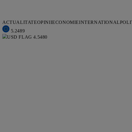
ACTUALITATE
OPINII
ECONOMIE
INTERNATIONAL
POLI
5.2489
4.5480