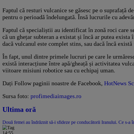
Faptul că resturi vulcanice se găsesc pe o suprafață de
pentru o perioadă îndelungată. Însă lucrurile cu adevă
Faptul că specialiștii au identificat în zonă roci care
că un ghețar subteran a existat și încă ar putea exist
dacă vulcanul este complet stins, sau dacă încă există
În fapt, unul dintre primele lucruri pe care le urmăres
există interacțiune între apă/gheață și activitatea vulc
viitoare misiuni robotice sau cu echipaj uman.
Dați Follow paginii noastre de Facebook,
HotNews Sc
Sursa foto:
profimediaimages.ro
Ultima oră
Două femei au îndrăznit să-i sfideze pe conducătorii Iranului. Ce s-a î
14:55