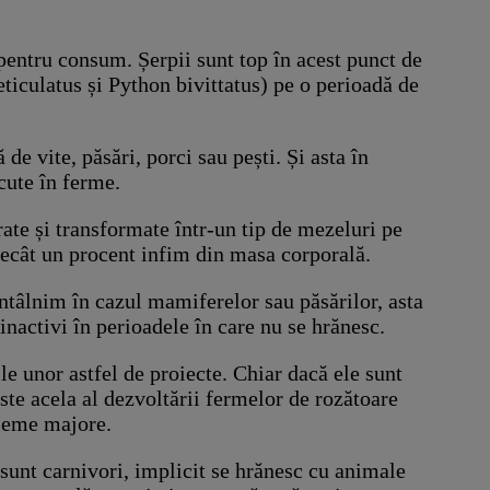
 pentru consum. Șerpii sunt top în acest punct de
eticulatus și Python bivittatus) pe o perioadă de
de vite, păsări, porci sau pești. Și asta în
cute în ferme.
crate și transformate într-un tip de mezeluri pe
 decât un procent infim din masa corporală.
întâlnim în cazul mamiferelor sau păsărilor, asta
inactivi în perioadele în care nu se hrănesc.
ile unor astfel de proiecte. Chiar dacă ele sunt
ste acela al dezvoltării fermelor de rozătoare
bleme majore.
 sunt carnivori, implicit se hrănesc cu animale