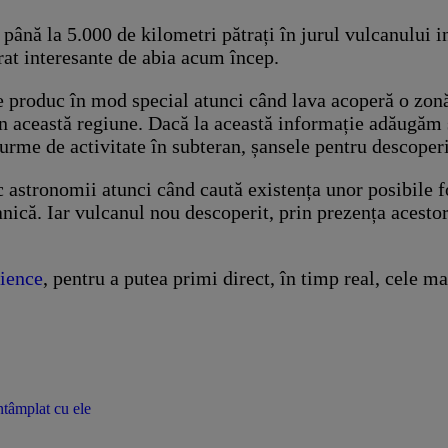
 până la 5.000 de kilometri pătrați în jurul vulcanului i
rat interesante de abia acum încep.
 se produc în mod special atunci când lava acoperă o zonă
a în această regiune. Dacă la această informație adăugăm
 urme de activitate în subteran, șansele pentru descoper
c astronomii atunci când caută existența unor posibile f
anică. Iar vulcanul nou descoperit, prin prezența acestor
ience
, pentru a putea primi direct, în timp real, cele ma
ntâmplat cu ele