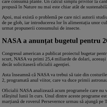
care consumă plante. Un calcul simplu privitor la can
propusă în Nature nu mai este chiar atât de sustenabil
Apoi, mai există o problemă pe care nici autorii studiu
de pe glob, iar introducerea lor în alimentația unor cu
urmat propunerii consumului de insecte.
NASA a anunțat bugetul pentru 202
Congresul american a publicat proiectul bugetar pentru 
scurt, NASA va primi 25,4 miliarde de dolari, aceeași
decât solicitaseră oficialii agenției.
Asta înseamnă că NASA va trebui să taie din costurile
2, programată anul viitor, care va duce primii astronau
Oficialii NASA analizează acum programele care nu vor 
sfârșitul lunii în curs. Unul dintre aceste programe 
marțiană de roverul Persevernce urmau să ajungă pe T