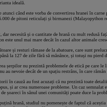
rianta ideală.
re atunci când este vorba de convertirea hranei în carne
a 5.000 de pitoni reticulați și birmanezi (Malayopython r
 dar necesită și o cantitate de hrană cu mult redusă față 
ton este unul mai mare decât în cazul altor animale cres
ozătoare și resturi rămase de la abatoare, care sunt prelu
a până la 127 de zile fără să mănânce, și totuși nu pierd
erea șerpilor nu prezintă problemele de etică pe care le 
 nu au nevoie decât de un spațiu restrâns, în care rămân 
torii în cauză au fost acuzați că nu prezintă toate detali
l opus, și ar crea numeroase probleme. Un caz semnalat e
me de șoareci în sânul unei comunități poate duce la pro
ă puțină hrană, studiul nu pomenește de faptul că aceștia