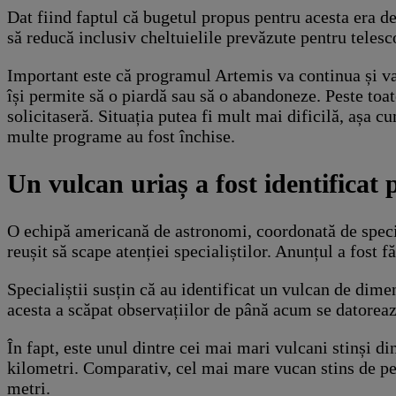
Dat fiind faptul că bugetul propus pentru acesta era d
să reducă inclusiv cheltuielile prevăzute pentru teles
Important este că programul Artemis va continua și va 
își permite să o piardă sau să o abandoneze. Peste toa
solicitaseră. Situația putea fi mult mai dificilă, așa 
multe programe au fost închise.
Un vulcan uriaș a fost identificat p
O echipă americană de astronomi, coordonată de specia
reușit să scape atenției specialiștilor. Anunțul a fost 
Specialiștii susțin că au identificat un vulcan de dim
acesta a scăpat observațiilor de până acum se datorează
În fapt, este unul dintre cei mai mari vulcani stinși d
kilometri. Comparativ, cel mai mare vucan stins de pe 
metri.