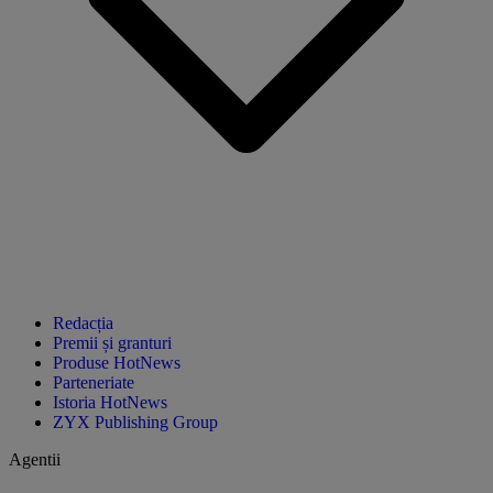
Redacția
Premii și granturi
Produse HotNews
Parteneriate
Istoria HotNews
ZYX Publishing Group
Agentii