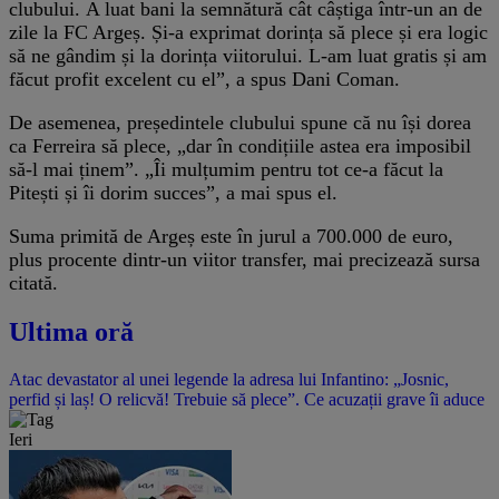
clubului. A luat bani la semnătură cât câștiga într-un an de
zile la FC Argeș. Și-a exprimat dorința să plece și era logic
să ne gândim și la dorința viitorului. L-am luat gratis și am
făcut profit excelent cu el”, a spus Dani Coman.
De asemenea, președintele clubului spune că nu își dorea
ca Ferreira să plece, „dar în condițiile astea era imposibil
să-l mai ținem”. „Îi mulțumim pentru tot ce-a făcut la
Pitești și îi dorim succes”, a mai spus el.
Suma primită de Argeș este în jurul a 700.000 de euro,
plus procente dintr-un viitor transfer, mai precizează sursa
citată.
Ultima oră
Atac devastator al unei legende la adresa lui Infantino: „Josnic,
perfid și laș! O relicvă! Trebuie să plece”. Ce acuzații grave îi aduce
Ieri