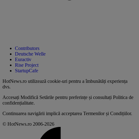
Contributors
Deutsche Welle
Euractiv
Rise Project
StartupCafe
HotNews.ro utilizează
cookie-uri pentru a îmbunătăți experiența
dvs
.
Accesați
Modifică Setările
pentru preferințe și consultați
Politica de
confidențialitate
.
Continuarea navigării implică acceptarea
Termenilor și Condițiilor
.
© HotNews.ro 2006-2026