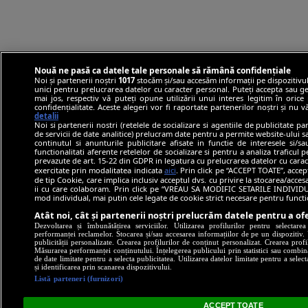
Nouă ne pasă ca datele tale personale să rămână confidențiale
Noi și partenerii noștri
1017
stocăm și/sau accesăm informații pe dispozitivul
unici pentru prelucrarea datelor cu caracter personal. Puteți accepta sau ge
mai jos, respectiv vă puteți opune utilizării unui interes legitim în ori
confidențialitate. Aceste alegeri vor fi raportate partenerilor noștri și nu 
detalii
Noi si partenerii nostri (retelele de socializare si agentiile de publicitate p
de servicii de date analitice) prelucram date pentru a permite website-ului 
continutul si anunturile publicitare afisate in functie de interesele si/s
functionalitati aferente retelelor de socializare si pentru a analiza traficul 
prevazute de art. 15-22 din GDPR in legatura cu prelucrarea datelor cu carac
exercitate prin modalitatea indicata
aici
. Prin click pe “ACCEPT TOATE”, accep
de tip Cookie, care implica inclusiv acceptul dvs. cu privire la stocarea/acce
ii cu care colaboram. Prin click pe “VREAU SA MODIFIC SETARILE INDIVIDUA
mod individual, mai putin cele legate de cookie strict necesare pentru funct
Atât noi, cât și partenerii noștri prelucrăm datele pentru a ofe
Dezvoltarea și îmbunătățirea serviciilor. Utilizarea profilurilor pentru selectare
performanței reclamelor. Stocarea și/sau accesarea informațiilor de pe un dispozitiv. U
publicității personalizate. Crearea profilurilor de conținut personalizat. Crearea profi
Măsurarea performanței conținutului. Înțelegerea publicului prin statistici sau combinaț
de date limitate pentru a selecta publicitatea. Utilizarea datelor limitate pentru a selec
și identificarea prin scanarea dispozitivului.
Listă parteneri (furnizori)
ACCEPT TOATE