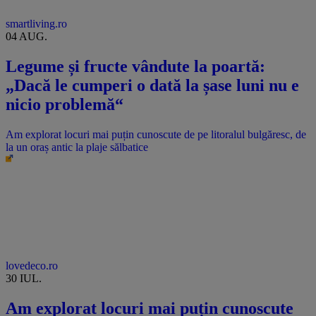
smartliving.ro
04 AUG.
Legume și fructe vândute la poartă:
„Dacă le cumperi o dată la șase luni nu e
nicio problemă“
Am explorat locuri mai puțin cunoscute de pe litoralul bulgăresc, de
la un oraș antic la plaje sălbatice
lovedeco.ro
30 IUL.
Am explorat locuri mai puțin cunoscute