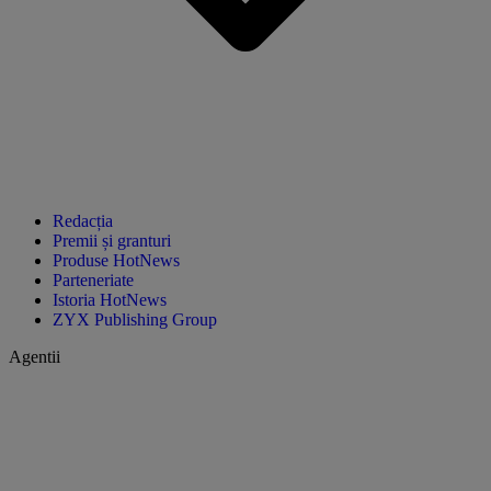
Redacția
Premii și granturi
Produse HotNews
Parteneriate
Istoria HotNews
ZYX Publishing Group
Agentii