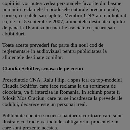
copiii isi vor putea vedea personajele favorite din basme
numai in reclamele la produsele naturale precum ouale,
carnea, cerealele sau laptele. Membrii CNA au mai hotarat
ca, de la 15 septembrie 2007, alimentele destinate copiilor
de pana la 16 ani sa nu mai fie asociate cu jucarii sau
abtibilduri.
Toate aceste prevederi fac parte din noul cod de
reglementare in audiovizual pentru publicitatea la
alimentele destinate copiilor.
Claudia Schiffer, scoasa de pe ecran
Presedintele CNA, Ralu Filip, a spus ieri ca top-modelul
Claudia Schiffer, care face reclama la un sortiment de
ciocolata, va fi interzisa in Romania. In schimb poate fi
folosit Mos Craciun, care nu se incadreaza la prevederile
codului, deoarece este un personaj ireal.
Publicitatea pentru sucuri si bauturi racoritoare care sunt
ilustrate cu fructe va include, obligatoriu, procentele in
care sunt prezente acestea.