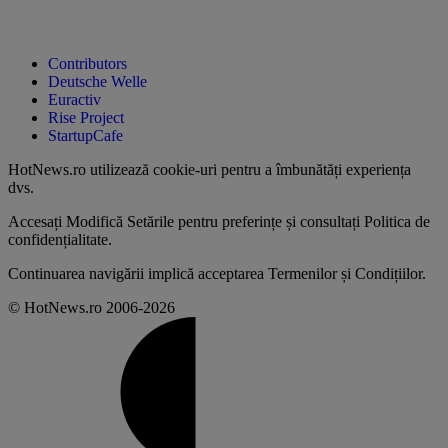
Contributors
Deutsche Welle
Euractiv
Rise Project
StartupCafe
HotNews.ro utilizează
cookie-uri pentru a îmbunătăți experiența
dvs
.
Accesați
Modifică Setările
pentru preferințe și consultați
Politica de
confidențialitate
.
Continuarea navigării implică acceptarea
Termenilor și Condițiilor
.
© HotNews.ro 2006-2026