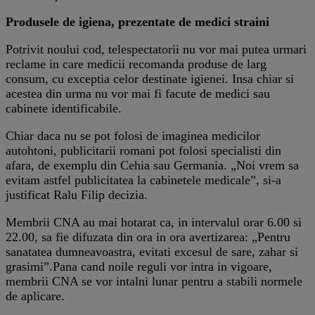
Produsele de igiena, prezentate de medici straini
Potrivit noului cod, telespectatorii nu vor mai putea urmari
reclame in care medicii recomanda produse de larg
consum, cu exceptia celor destinate igienei. Insa chiar si
acestea din urma nu vor mai fi facute de medici sau
cabinete identificabile.
Chiar daca nu se pot folosi de imaginea medicilor
autohtoni, publicitarii romani pot folosi specialisti din
afara, de exemplu din Cehia sau Germania. „Noi vrem sa
evitam astfel publicitatea la cabinetele medicale”, si-a
justificat Ralu Filip decizia.
Membrii CNA au mai hotarat ca, in intervalul orar 6.00 si
22.00, sa fie difuzata din ora in ora avertizarea: „Pentru
sanatatea dumneavoastra, evitati excesul de sare, zahar si
grasimi”.Pana cand noile reguli vor intra in vigoare,
membrii CNA se vor intalni lunar pentru a stabili normele
de aplicare.