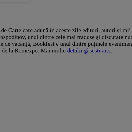
Carte care adună în aceste zile edituri, autori și mii de
 Gospodinov, unul dintre cele mai traduse și discutate n
te de vacanță, Bookfest e unul dintre puținele evenimente
ă, de la Romexpo. Mai multe
detalii găsești aici
.