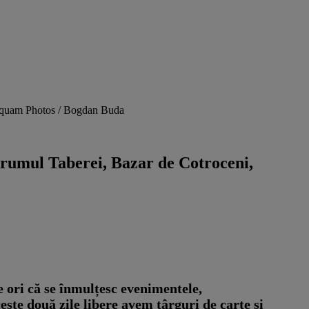
 Inquam Photos / Bogdan Buda
 Drumul Taberei, Bazar de Cotroceni,
e ori că se înmulțesc evenimentele,
este două zile libere avem târguri de carte și