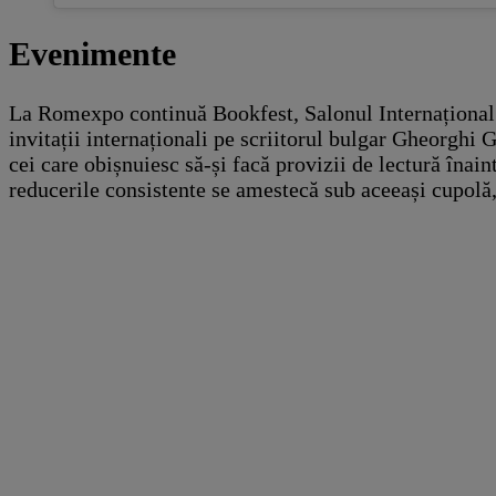
Evenimente
La Romexpo continuă Bookfest, Salonul Internațional de 
invitații internaționali pe scriitorul bulgar Gheorghi
cei care obișnuiesc să-și facă provizii de lectură înain
reducerile consistente se amestecă sub aceeași cupol