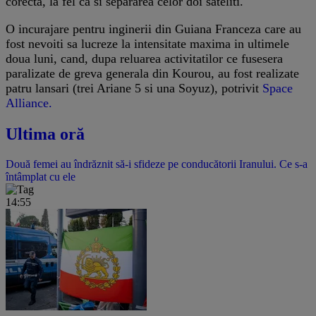
corecta, la fel ca si separarea celor doi sateliti.
O incurajare pentru inginerii din Guiana Franceza care au
fost nevoiti sa lucreze la intensitate maxima in ultimele
doua luni, cand, dupa reluarea activitatilor ce fusesera
paralizate de greva generala din Kourou, au fost realizate
patru lansari (trei Ariane 5 si una Soyuz), potrivit
Space
Alliance.
Ultima oră
Două femei au îndrăznit să-i sfideze pe conducătorii Iranului. Ce s-a
întâmplat cu ele
14:55