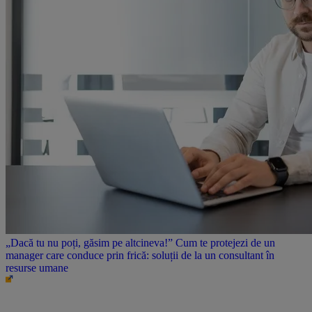
„Dacă tu nu poți, găsim pe altcineva!” Cum te protejezi de un
manager care conduce prin frică: soluții de la un consultant în
resurse umane