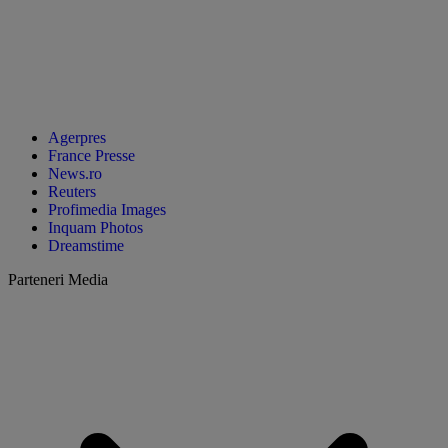
Agerpres
France Presse
News.ro
Reuters
Profimedia Images
Inquam Photos
Dreamstime
Parteneri Media