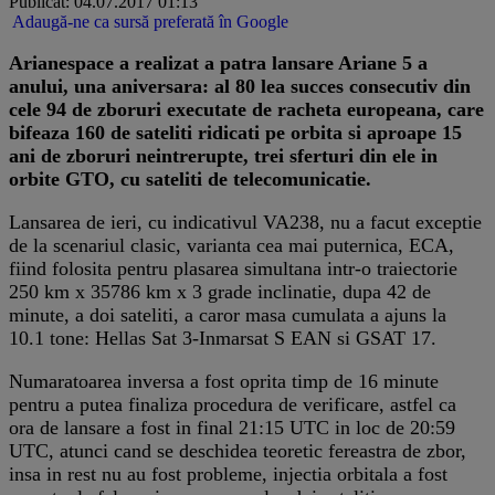
Publicat: 04.07.2017 01:13
Adaugă-ne ca sursă preferată în Google
Arianespace a realizat a patra lansare Ariane 5 a
anului, una aniversara: al 80 lea succes consecutiv din
cele 94 de zboruri executate de racheta europeana, care
bifeaza 160 de sateliti ridicati pe orbita si aproape 15
ani de zboruri neintrerupte, trei sferturi din ele in
orbite GTO, cu sateliti de telecomunicatie.
Lansarea de ieri, cu indicativul VA238, nu a facut exceptie
de la scenariul clasic, varianta cea mai puternica, ECA,
fiind folosita pentru plasarea simultana intr-o traiectorie
250 km x 35786 km x 3 grade inclinatie, dupa 42 de
minute, a doi sateliti, a caror masa cumulata a ajuns la
10.1 tone: Hellas Sat 3-Inmarsat S EAN si GSAT 17.
Numaratoarea inversa a fost oprita timp de 16 minute
pentru a putea finaliza procedura de verificare, astfel ca
ora de lansare a fost in final 21:15 UTC in loc de 20:59
UTC, atunci cand se deschidea teoretic fereastra de zbor,
insa in rest nu au fost probleme, injectia orbitala a fost