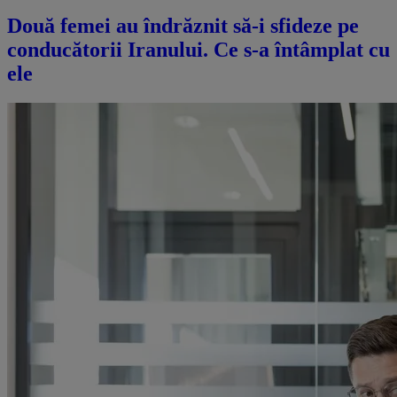
Două femei au îndrăznit să-i sfideze pe
conducătorii Iranului. Ce s-a întâmplat cu
ele