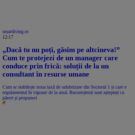
smartliving.ro
12:17
„Dacă tu nu poți, găsim pe altcineva!”
Cum te protejezi de un manager care
conduce prin frică: soluții de la un
consultant în resurse umane
Cum se stabilește noua taxă de salubrizare din Sectorul 1 și care e
regulamentul în vigoare de la anul. Bucureștenii sunt așteptați cu
păreri și propuneri