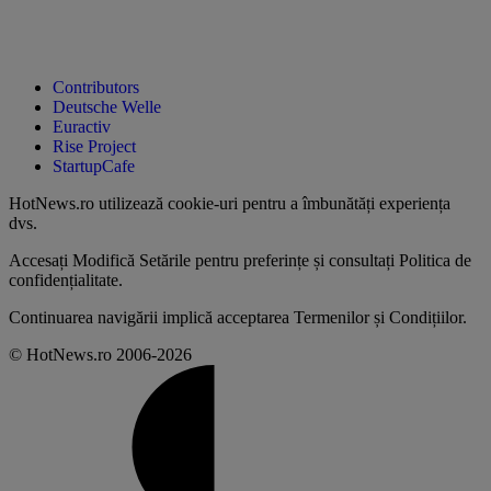
Contributors
Deutsche Welle
Euractiv
Rise Project
StartupCafe
HotNews.ro utilizează
cookie-uri pentru a îmbunătăți experiența
dvs
.
Accesați
Modifică Setările
pentru preferințe și consultați
Politica de
confidențialitate
.
Continuarea navigării implică acceptarea
Termenilor și Condițiilor
.
© HotNews.ro 2006-2026