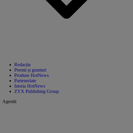
Redacția
Premii și granturi
Produse HotNews
Parteneriate
Istoria HotNews
ZYX Publishing Group
Agentii