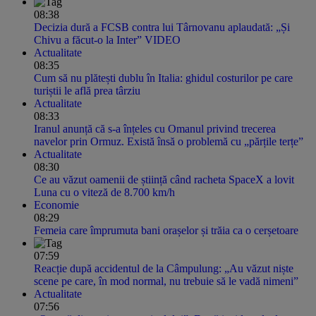
08:38
Decizia dură a FCSB contra lui Târnovanu aplaudată: „Și
Chivu a făcut-o la Inter” VIDEO
Actualitate
08:35
Cum să nu plătești dublu în Italia: ghidul costurilor pe care
turiștii le află prea târziu
Actualitate
08:33
Iranul anunță că s-a înțeles cu Omanul privind trecerea
navelor prin Ormuz. Există însă o problemă cu „părțile terțe”
Actualitate
08:30
Ce au văzut oamenii de știință când racheta SpaceX a lovit
Luna cu o viteză de 8.700 km/h
Economie
08:29
Femeia care împrumuta bani orașelor și trăia ca o cerșetoare
07:59
Reacție după accidentul de la Câmpulung: „Au văzut niște
scene pe care, în mod normal, nu trebuie să le vadă nimeni”
Actualitate
07:56