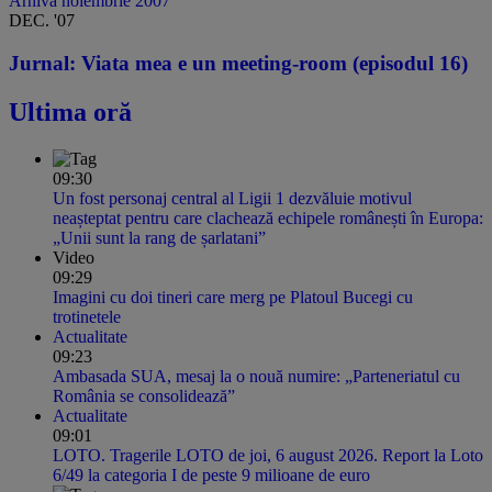
Arhiva noiembrie 2007
DEC. '07
Jurnal: Viata mea e un meeting-room (episodul 16)
Ultima oră
09:30
Un fost personaj central al Ligii 1 dezvăluie motivul
neașteptat pentru care clachează echipele românești în Europa:
„Unii sunt la rang de șarlatani”
Video
09:29
Imagini cu doi tineri care merg pe Platoul Bucegi cu
trotinetele
Actualitate
09:23
Ambasada SUA, mesaj la o nouă numire: „Parteneriatul cu
România se consolidează”
Actualitate
09:01
LOTO. Tragerile LOTO de joi, 6 august 2026. Report la Loto
6/49 la categoria I de peste 9 milioane de euro