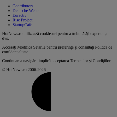
Contributors
Deutsche Welle
Euractiv
Rise Project
StartupCafe
HotNews.ro utilizează
cookie-uri pentru a îmbunătăți experiența
dvs
.
Accesați
Modifică Setările
pentru preferințe și consultați
Politica de
confidențialitate
.
Continuarea navigării implică acceptarea
Termenilor și Condițiilor
.
© HotNews.ro 2006-2026