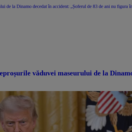
i de la Dinamo decedat în accident: „Șoferul de 83 de ani nu figura în
eproșurile văduvei maseurului de la Dinamo 