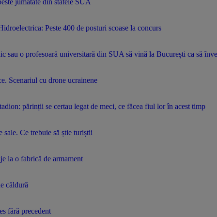
peste jumătate din statele SUA
Hidroelectrica: Peste 400 de posturi scoase la concurs
ic sau o profesoară universitară din SUA să vină la București ca să în
ice. Scenariul cu drone ucrainene
dion: părinții se certau legat de meci, ce făcea fiul lor în acest timp
sale. Ce trebuie să știe turiștii
aje la o fabrică de armament
de căldură
ces fără precedent