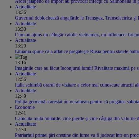
Ardei jalapeño de import au provocat infecții cu Salmonella în 
Actualitate
13:36
Guvernul deblochează angajările la Transgaz, Transelectrica și 
Actualitate
13:30
Cum au ajuns un călugăr catolic vietnamez, un influencer britan
Actualitate
13:29
Lituania spune că a aflat ce pregătește Rusia pentru statele balt
13:16
Imaginile care au făcut înconjurul lumii! Rivalitate maximă pe sta
Actualitate
12:56
Italia schimbă orarul de vizitare a celor mai cunoscute atracții ale 
Actualitate
12:49
Poliția germană a arestat un ucrainean pentru că pregătea sabot
Economie
12:41
Canicula mută miliarde: cine pierde și cine câștigă din valurile 
Actualitate
12:30
Patriarhul primei țări creștine din lume va fi judecat într-un pro