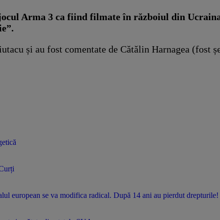
jocul Arma 3 ca fiind filmate în războiul din Ucrai
ie”.
iutacu și au fost comentate de Cătălin Harnagea (fost șe
getică
Curți
lul european se va modifica radical. După 14 ani au pierdut drepturile!