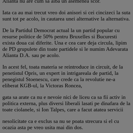
Alianta nu are cum sa aiba un asemenea scor.
Iata ca au mai trecut vreo doi anisori si cei cincizeci la suta
sunt tot pe acolo, in cautarea unei alternative la alternativa.
De la Partidul Democrat actual la un partid popular cu
resurse politice de 50% pentru Bruxelles si Bucuresti
exista doua cai diferite. Una e cea care deja circula, lipim
de PD grupulete din toate partidele si le numim Adevarata
Alianta D.A. sau pe acolo.
In acest fel, toata materia se reintroduce in circuit, de la
penetistul Opris, un expert in intrigareala de partid, la
penegistul Stoenescu, care crede ca la revolutie ne-a
eliberat KGB-ul, la Victoras Roncea,
gata sa arate ca nu e nevoie nici de liceu ca sa fii activ in
politica externa, plus diversi liberali lasati pe dinafara de la
toate ciolanele, si Ion Talpes, care a facut atatea servicii
nesolicitate ca e exclus sa nu se poata strecura si el cu
ocazia asta pe vreo usita mai din dos.