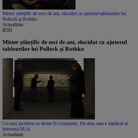
Mister științific de zeci de ani, elucidat cu ajutorul tablourilor lui
Pollock și Rothko
Actualitate
IERI
Mister științific de zeci de ani, elucidat cu ajutorul
tablourilor lui Pollock și Rothko
Un nou incident cu drone în Germania. De data asta e implicat și
interesul SUA
Actualitate