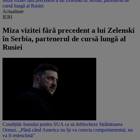
Miza vizitei fără precedent a lui Zelenski în Serbia, partenerul de
cursă lungă al Rusiei
Actualitate
IERI
Miza vizitei fără precedent a lui Zelenski
în Serbia, partenerul de cursă lungă al
Rusiei
Condițiile Iranului pentru SUA ca să deblocheze Strâmtoarea
Ormuz. „Până când America nu își va corecta comportamentul, nu
va fi redeschisă”