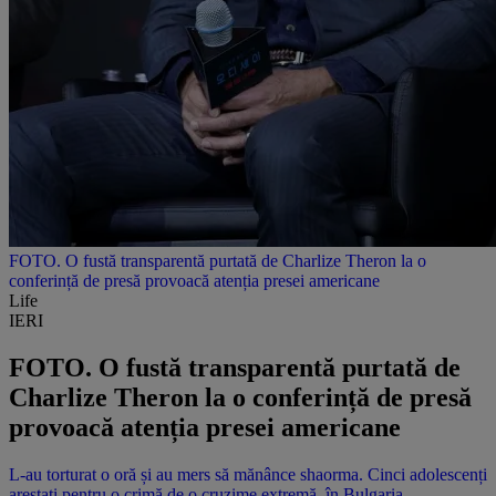
FOTO. O fustă transparentă purtată de Charlize Theron la o
conferință de presă provoacă atenția presei americane
Life
IERI
FOTO. O fustă transparentă purtată de
Charlize Theron la o conferință de presă
provoacă atenția presei americane
L-au torturat o oră și au mers să mănânce shaorma. Cinci adolescenți
arestați pentru o crimă de o cruzime extremă, în Bulgaria