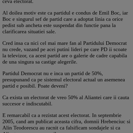
ceva electorat.
Al doilea motiv este ca partidul e condus de Emil Boc, iar
Boc e singurul sef de partid care a adoptat linia ca orice
pedist sub ancheta este suspendat din functie pana la
clarificarea situatiei sale.
Cred insa ca nici cel mai mare fan al Partidului Democrat
nu crede, vazand pe acei putini lideri pe care PD ii scoate
la televizor, ca acest partid are o galerie de cadre capabila
de una singura sa castige alegerile.
Partidul Democrat nu e inca un partid de 50%,
presupunand ca pe sistemul electoral actual un asemenea
partid e posibil. Poate deveni?
Ca exista un electorat de vreo 50% al Aliantei care ii cauta
succesor e indiscutabil.
E remarcabil ca a rezistat acest electorat. In septembrie
2005, cand am publicat aceasta cifra, domnii Hrebenciuc si
Alin Teodorescu au racnit ca falsificam sondajele si ca