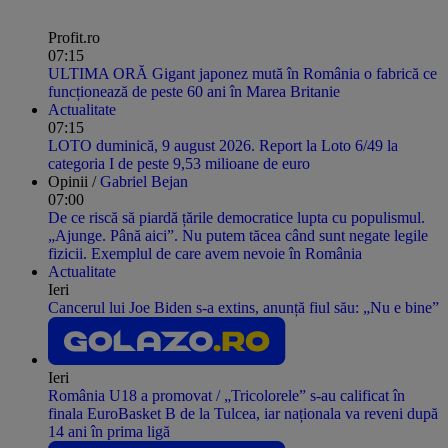
Profit.ro
07:15
ULTIMA ORĂ Gigant japonez mută în România o fabrică ce
funcționează de peste 60 ani în Marea Britanie
Actualitate
07:15
LOTO duminică, 9 august 2026. Report la Loto 6/49 la
categoria I de peste 9,53 milioane de euro
Opinii /
Gabriel Bejan
07:00
De ce riscă să piardă țările democratice lupta cu populismul.
„Ajunge. Până aici”. Nu putem tăcea când sunt negate legile
fizicii. Exemplul de care avem nevoie în România
Actualitate
Ieri
Cancerul lui Joe Biden s-a extins, anunță fiul său: „Nu e bine”
Ieri
România U18 a promovat / „Tricolorele” s-au calificat în
finala EuroBasket B de la Tulcea, iar naționala va reveni după
14 ani în prima ligă