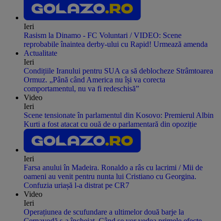
Ieri
Rasism la Dinamo - FC Voluntari / VIDEO: Scene
reprobabile înaintea derby-ului cu Rapid! Urmează amenda
Actualitate
Ieri
Condițiile Iranului pentru SUA ca să deblocheze Strâmtoarea
Ormuz. „Până când America nu își va corecta
comportamentul, nu va fi redeschisă”
Video
Ieri
Scene tensionate în parlamentul din Kosovo: Premierul Albin
Kurti a fost atacat cu ouă de o parlamentară din opoziție
Ieri
Farsa anului în Madeira. Ronaldo a râs cu lacrimi / Mii de
oameni au venit pentru nunta lui Cristiano cu Georgina.
Confuzia uriașă l-a distrat pe CR7
Video
Ieri
Operațiunea de scufundare a ultimelor două barje la
Cernavodă s-a încheiat. Când se vor vedea primele efecte