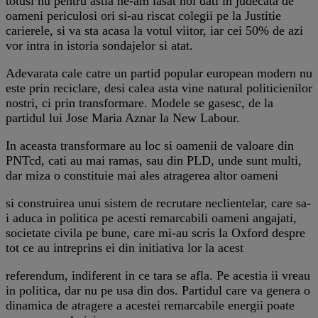
totusi nu pentru astia ne-am lasat noi dati in judecata de
oameni periculosi ori si-au riscat colegii pe la Justitie
carierele, si va sta acasa la votul viitor, iar cei 50% de azi
vor intra in istoria sondajelor si atat.
Adevarata cale catre un partid popular european modern nu
este prin reciclare, desi calea asta vine natural politicienilor
nostri, ci prin transformare. Modele se gasesc, de la
partidul lui Jose Maria Aznar la New Labour.
In aceasta transformare au loc si oamenii de valoare din
PNTcd, cati au mai ramas, sau din PLD, unde sunt multi,
dar miza o constituie mai ales atragerea altor oameni
si construirea unui sistem de recrutare neclientelar, care sa-
i aduca in politica pe acesti remarcabili oameni angajati,
societate civila pe bune, care mi-au scris la Oxford despre
tot ce au intreprins ei din initiativa lor la acest
referendum, indiferent in ce tara se afla. Pe acestia ii vreau
in politica, dar nu pe usa din dos. Partidul care va genera o
dinamica de atragere a acestei remarcabile energii poate