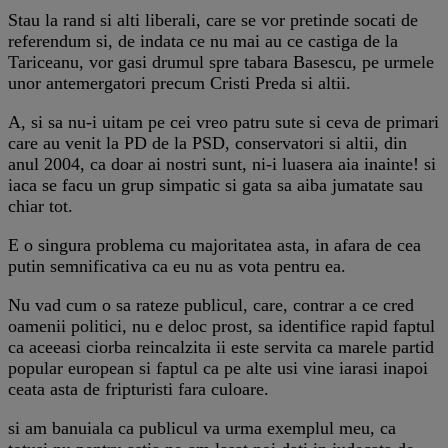
Stau la rand si alti liberali, care se vor pretinde socati de
referendum si, de indata ce nu mai au ce castiga de la
Tariceanu, vor gasi drumul spre tabara Basescu, pe urmele
unor antemergatori precum Cristi Preda si altii.
A, si sa nu-i uitam pe cei vreo patru sute si ceva de primari
care au venit la PD de la PSD, conservatori si altii, din
anul 2004, ca doar ai nostri sunt, ni-i luasera aia inainte! si
iaca se facu un grup simpatic si gata sa aiba jumatate sau
chiar tot.
E o singura problema cu majoritatea asta, in afara de cea
putin semnificativa ca eu nu as vota pentru ea.
Nu vad cum o sa rateze publicul, care, contrar a ce cred
oamenii politici, nu e deloc prost, sa identifice rapid faptul
ca aceeasi ciorba reincalzita ii este servita ca marele partid
popular european si faptul ca pe alte usi vine iarasi inapoi
ceata asta de fripturisti fara culoare.
si am banuiala ca publicul va urma exemplul meu, ca