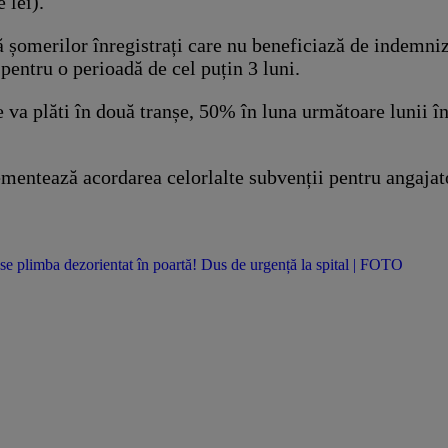
 lei).
 șomerilor înregistrați care nu beneficiază de indemniz
 pentru o perioadă de cel puțin 3 luni.
e va plăti în două tranșe, 50% în luna următoare lunii în
ementează acordarea celorlalte subvenții pentru angajato
se plimba dezorientat în poartă! Dus de urgență la spital | FOTO