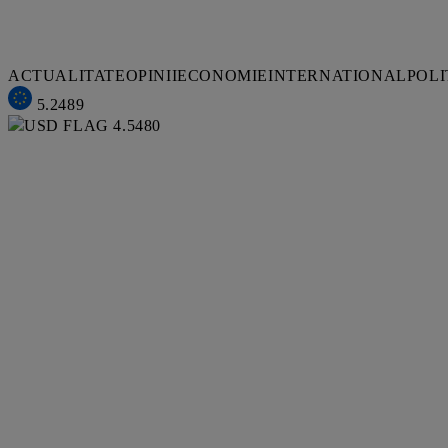
ACTUALITATE
OPINII
ECONOMIE
INTERNATIONAL
POLI
5.2489
4.5480