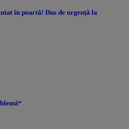
ntat în poartă! Dus de urgență la
roblemă“