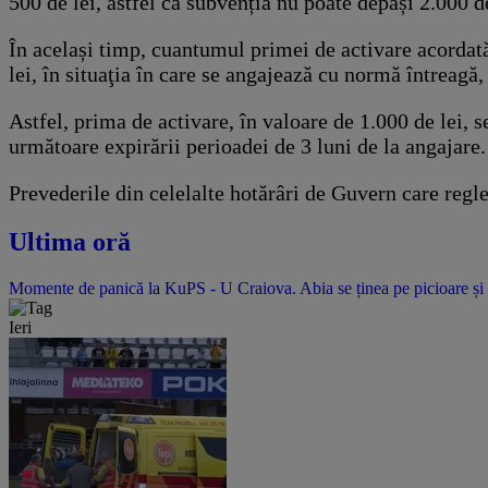
500 de lei, astfel că subvenția nu poate depăși 2.000 de
În același timp, cuantumul primei de activare acordată
lei, în situaţia în care se angajează cu normă întreagă,
Astfel, prima de activare, în valoare de 1.000 de lei, s
următoare expirării perioadei de 3 luni de la angajare.
Prevederile din celelalte hotărâri de Guvern care regl
Ultima oră
Momente de panică la KuPS - U Craiova. Abia se ținea pe picioare și 
Ieri