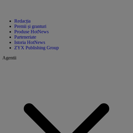
Redacția
Premii și granturi
Produse HotNews
Parteneriate
Istoria HotNews
ZYX Publishing Group
Agentii