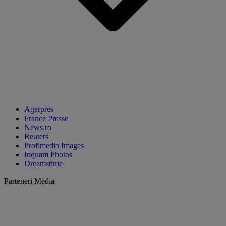
Agerpres
France Presse
News.ro
Reuters
Profimedia Images
Inquam Photos
Dreamstime
Parteneri Media